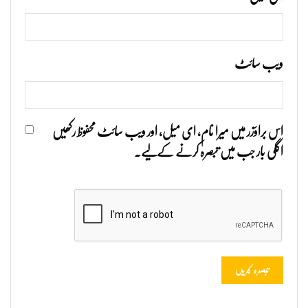
ویب‌ سائٹ
اس براؤزر میں میرا نام، ای میل، اور ویب سائٹ محفوظ رکھیں
اگلی بار جب میں تبصرہ کرنے کےلیے۔