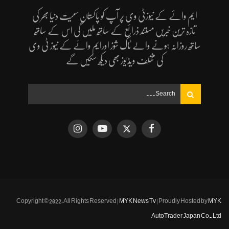
ایم وائے کے نیوزٹی وی پر آپ کو پاکستان سمیت دنیا بھر کی
تازہ ترین خبریں مستند ذرائع کے ساتھ ملیں گی اس کے ساتھ
ساتھ روزانہ ہونے والے ٹاک شوز اورایم وائے کے نیوز ٹی وی
کی مختلف ویڈیوز بھی دیکھ سکیں گے
Copyright © 2022, All Rights Reserved |
MYK News Tv
| Proudly Hosted by
MYK
AutoTrader Japan Co. Ltd