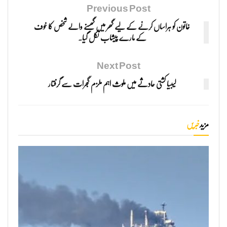
Previous Post
خاتون کو ہراساں کرنے کے لیے گھر میں گھسنے والے شخص کا خوف
کے مارے پیشاب نکل گیا۔
Next Post
لیبیا کشتی حادثے میں ملوث اہم ملزم گجرات سے گرفتار
مزید
خبریں