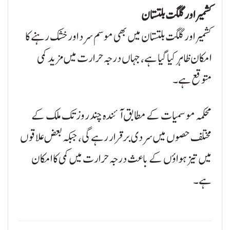
کشمیر اور گلگت بلتستان
کشمیر اور گلگت بلتستان میں بھی موسم سرد اور خشک رہنے کا
امکان ظاہر کیا گیا ہے، جہاں درجہ حرارت میں مزید کمی
متوقع ہے۔
محکمہ موسمیات کے مطابق آئندہ چند روز تک ملک کے
مختلف حصوں میں سردی برقرار رہے گی، جبکہ بعض علاقوں
میں تیز ہواؤں کے باعث درجہ حرارت میں کمی کا امکان
ہے۔