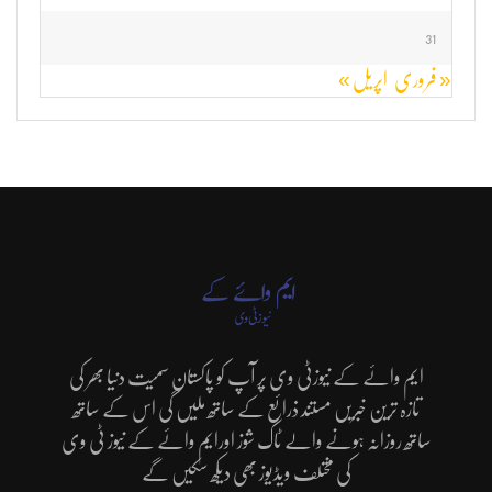
31
« فروری
اپریل »
ایم وائے کے نیوزٹی وی پر آپ کو پاکستان سمیت دنیا بھر کی
تازہ ترین خبریں مستند ذرائع کے ساتھ ملیں گی اس کے ساتھ
ساتھ روزانہ ہونے والے ٹاک شوز اورایم وائے کے نیوز ٹی وی
کی مختلف ویڈیوز بھی دیکھ سکیں گے