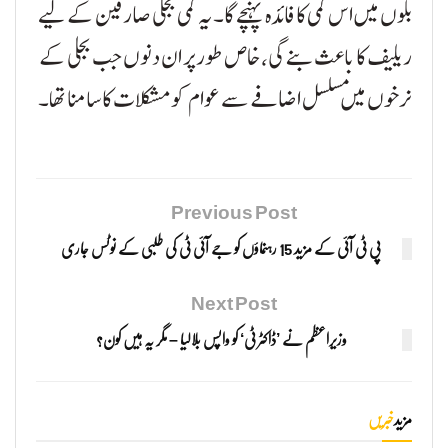
بلوں میں اس کمی کا فائدہ پہنچے گا۔ یہ کمی بجلی صارفین کے لیے
ریلیف کا باعث بنے گی، خاص طور پر ان دنوں جب بجلی کے
نرخوں میں مسلسل اضافے سے عوام کو مشکلات کا سامنا تھا۔
Previous Post
پی ٹی آئی کے مزید 15 رہنماؤں کو جے آئی ٹی کی طلبی کے نوٹس جاری
Next Post
وزیراعظم نے ’ڈاکٹر ٹی‘ کو واپس بلالیا – مگر یہ ہیں کون؟
مزید
خبریں