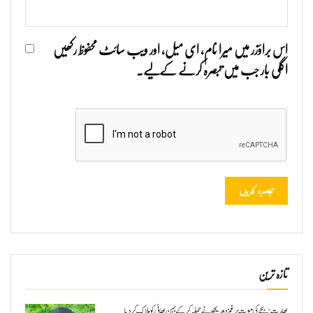
اس براؤزر میں میرا نام، ای میل، اور ویب سائٹ محفوظ رکھیں
اگلی بار جب میں تبصرہ کرنے کےلیے۔
تازہ ترین
بھارت: بچے کی موت پر غمزدہ ریچھ نے حملہ کرکے بہن بھائی کو ہلاک کردیا