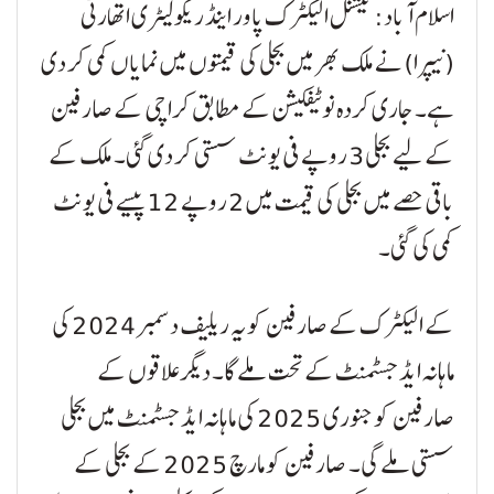
اسلام آباد: نیشنل الیکٹرک پاور اینڈ ریگولیٹری اتھارٹی
(نیپرا) نے ملک بھر میں بجلی کی قیمتوں میں نمایاں کمی کر دی
ہے۔ جاری کردہ نوٹیفکیشن کے مطابق کراچی کے صارفین
کے لیے بجلی 3 روپے فی یونٹ سستی کر دی گئی۔ ملک کے
باقی حصے میں بجلی کی قیمت میں 2 روپے 12 پیسے فی یونٹ
کمی کی گئی۔
کے الیکٹرک کے صارفین کو یہ ریلیف دسمبر 2024 کی
ماہانہ ایڈجسٹمنٹ کے تحت ملے گا۔ دیگر علاقوں کے
صارفین کو جنوری 2025 کی ماہانہ ایڈجسٹمنٹ میں بجلی
سستی ملے گی۔ صارفین کو مارچ 2025 کے بجلی کے