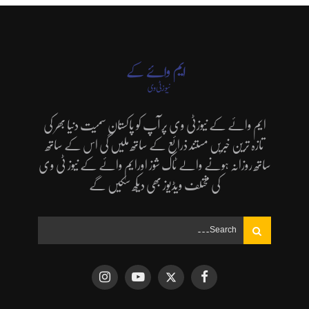
ایم وائے کے نیوزٹی وی پر آپ کو پاکستان سمیت دنیا بھر کی
تازہ ترین خبریں مستند ذرائع کے ساتھ ملیں گی اس کے ساتھ
ساتھ روزانہ ہونے والے ٹاک شوز اورایم وائے کے نیوز ٹی وی
کی مختلف ویڈیوز بھی دیکھ سکیں گے