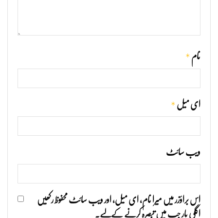
*
نام
*
ای میل
ویب‌ سائٹ
اس براؤزر میں میرا نام، ای میل، اور ویب سائٹ محفوظ رکھیں
اگلی بار جب میں تبصرہ کرنے کےلیے۔