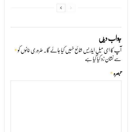
جواب دیں
*
آپ کا ای میل ایڈریس شائع نہیں کیا جائے گا۔
ضروری خانوں کو
سے نشان زد کیا گیا ہے
*
تبصرہ