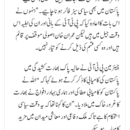
پاکستان میں بھی سیاسی سیز فائر ہونا چاہیے۔” انہوں نے
اس بات کا اعادہ کیا کہ پی ٹی آئی کے بانی اور ان کی اہلیہ اس
وقت جیل میں ہیں لیکن عمران خان اصولی موقف پر قائم
ہیں اور وہ کسی قسم کی ڈیل کرنے کو تیار نہیں۔
چیئرمین پی ٹی آئی نے حالیہ پاک بھارت کشیدگی میں
پاکستان کی کامیابی کا ذکر کرتے ہوئے کہا کہ "اللہ نے
پاکستان کو کامیابی عطا کی اور ہماری بہادر افواج نے بھارت
کا غرور خاک میں ملا دیا۔” ان کا کہنا تھا کہ یہ وقت سیاسی
استحکام کا ہے تاکہ ملک دفاعی اور معاشی میدان میں مزید
کامیاب ہو سکے۔