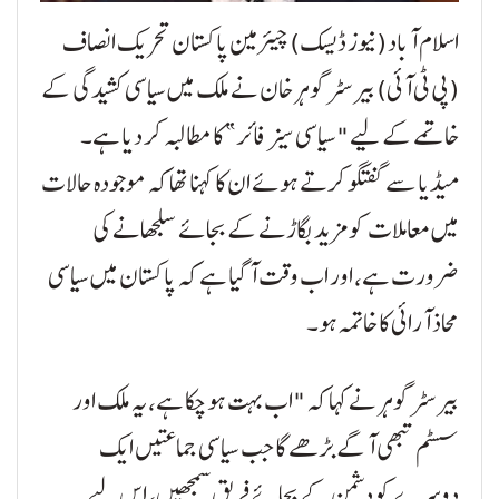
اسلام آباد (نیوز ڈیسک) چیئرمین پاکستان تحریک انصاف
(پی ٹی آئی) بیرسٹر گوہر خان نے ملک میں سیاسی کشیدگی کے
خاتمے کے لیے "سیاسی سیز فائر” کا مطالبہ کر دیا ہے۔
میڈیا سے گفتگو کرتے ہوئے ان کا کہنا تھا کہ موجودہ حالات
میں معاملات کو مزید بگاڑنے کے بجائے سلجھانے کی
ضرورت ہے، اور اب وقت آ گیا ہے کہ پاکستان میں سیاسی
محاذ آرائی کا خاتمہ ہو۔
بیرسٹر گوہر نے کہا کہ "اب بہت ہو چکا ہے، یہ ملک اور
سسٹم تبھی آگے بڑھے گا جب سیاسی جماعتیں ایک
دوسرے کو دشمن کے بجائے فریق سمجھیں، اس لیے