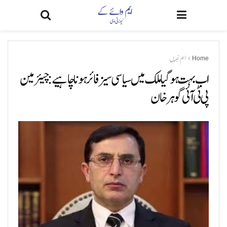
Home
اہم خبریں
اب بہت ہوگیا ملک میں سیاسی سیز فائر ہونا چاہیے: چیئرمین
پی ٹی آئی گوہر خان