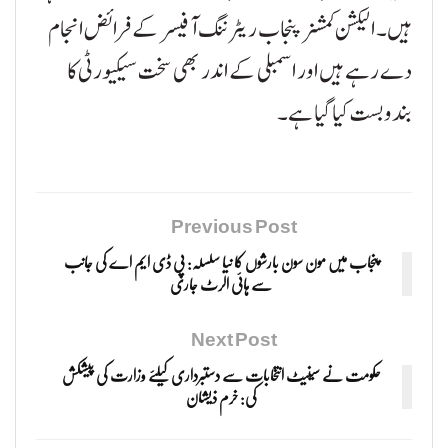
ہیں۔ الیکشن کمشنر پنجاب ریٹرننگ آفیسر کے فرائض انجام
دے رہے ہیں اور اسمبلی کے اندر بھی سخت سیکیورٹی کا
بندوبست کیا گیا ہے۔
Previous Post
پنجاب میں مون سون بارشوں کا نیا سلسلہ: پی ڈی ایم اے کی جانب
سے ہائی الرٹ جاری
Next Post
حکومت نے سینیٹ انتخابات سے دستبرداری کیلئے وزارت کی پیشکش
کی: خرم ذیشان