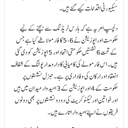
سیکیورٹی اقدامات کیے گئے ہیں۔
دلچسپ امر یہ ہے کہ ہارس ٹریڈنگ سے بچنے کے لیے
حکومت اور اپوزیشن نے 6-5 کا فارمولا طے کیا ہے جس
کے تحت 6 نشستیں حکومتی اتحاد اور 5 اپوزیشن کو دی گئی
ہیں۔ اس فارمولے کی کامیابی کا دارومدار پولنگ کے شفاف
انعقاد اور ارکان کی وفاداری پر ہے۔ جنرل نشستوں پر
حکومت کے 4 اور اپوزیشن کے 3 امیدوار میدان میں ہیں
اور خواتین اور ٹیکنوکریٹ کی دو دو نشستوں پر بھی دونوں
فریقوں نے اپنے امیدوار اتارے ہیں۔