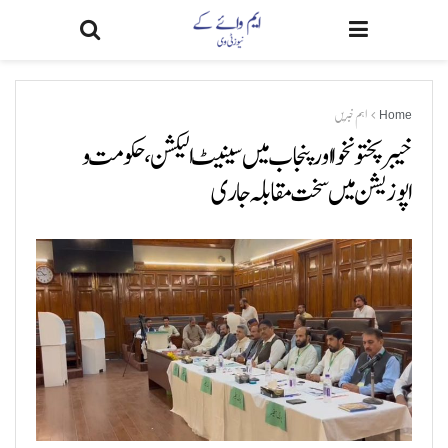
Home
اہم خبریں
خیبرپختونخوا اور پنجاب میں سینیٹ الیکشن، حکومت و
اپوزیشن میں سخت مقابلہ جاری