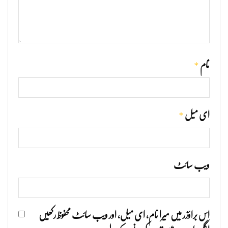
*
نام
*
ای میل
ویب‌ سائٹ
اس براؤزر میں میرا نام، ای میل، اور ویب سائٹ محفوظ رکھیں