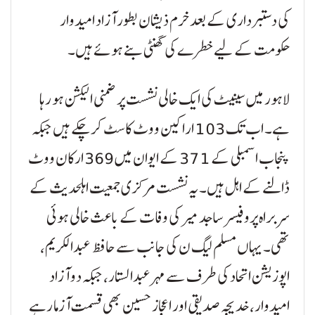
کی دستبرداری کے بعد خرم ذیشان بطور آزاد امیدوار
حکومت کے لیے خطرے کی گھنٹی بنے ہوئے ہیں۔
لاہور میں سینیٹ کی ایک خالی نشست پر ضمنی الیکشن ہو رہا
ہے۔ اب تک 103 اراکین ووٹ کاسٹ کر چکے ہیں جبکہ
پنجاب اسمبلی کے 371 کے ایوان میں 369 ارکان ووٹ
ڈالنے کے اہل ہیں۔ یہ نشست مرکزی جمعیت اہلحدیث کے
سربراہ پروفیسر ساجد میر کی وفات کے باعث خالی ہوئی
تھی۔ یہاں مسلم لیگ ن کی جانب سے حافظ عبدالکریم،
اپوزیشن اتحاد کی طرف سے مہر عبدالستار، جبکہ دو آزاد
امیدوار، خدیجہ صدیقی اور اعجاز حسین بھی قسمت آزما رہے