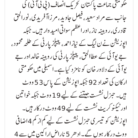
حکومتی جماعت پاکستان تحریک انصاف (پی ٹی آئی) کی
جانب سے مراد سعید، فیصل جاوید، مرزا آفریدی، نورالحق
قادری، روبینہ ناز، اور اعظم سواتی امیدوار ہیں۔ جبکہ
اپوزیشن نے ن لیگ کے نیاز احمد، پیپلز پارٹی کے طلحہ محمود،
جے یو آئی کے عطا الحق، پیپلز پارٹی کی روبینہ خالد اور جے
یو آئی کے دلاور خان کو نامزد کیا ہے۔ اسمبلی میں حکومتی
ارکان کی تعداد 92 جبکہ اپوزیشن کے پاس 53 ووٹ
ہیں۔ جنرل نشست جیتنے کے لیے 19 ووٹ جبکہ خواتین
اور ٹیکنوکریٹ نشست کے لیے 49 ووٹ درکار ہیں۔
اپوزیشن کو تیسری جنرل نشست کے لیے کم از کم 4 اضافی
ووٹ درکار ہوں گے۔ ادھر 5 ناراض اراکین میں سے 4