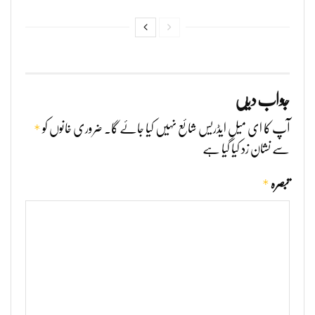
جواب دیں
*
آپ کا ای میل ایڈریس شائع نہیں کیا جائے گا۔
ضروری خانوں کو
سے نشان زد کیا گیا ہے
*
تبصرہ