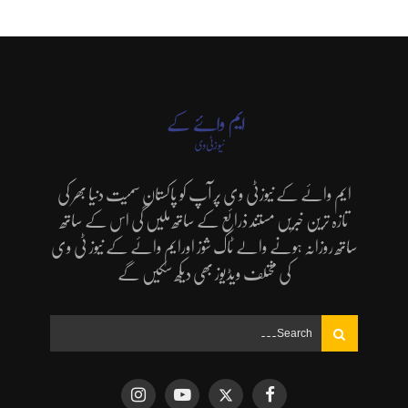
ایم وائے کے نیوزٹی وی پر آپ کو پاکستان سمیت دنیا بھر کی
تازہ ترین خبریں مستند ذرائع کے ساتھ ملیں گی اس کے ساتھ
ساتھ روزانہ ہونے والے ٹاک شوز اورایم وائے کے نیوز ٹی وی
کی مختلف ویڈیوز بھی دیکھ سکیں گے