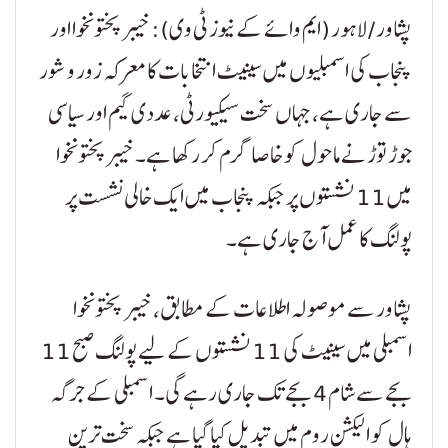
پشاور / لاہور (ایم وائے کے نیوز ٹی وی): خیبرپختونخوا اور
پنجاب کی اسمبلیوں میں سینیٹ انتخابات کا معرکہ زور و شور
سے جاری ہے، جہاں سخت سیکیورٹی، عددی گیم اور سیاسی
جوڑ توڑ نے ماحول کو خاصا گرم کر رکھا ہے۔ خیبرپختونخوا
میں 11 نشستوں پر جبکہ پنجاب میں ایک خالی نشست پر
پولنگ کا عمل آج جاری ہے۔
پشاور سے موصولہ اطلاعات کے مطابق، خیبر پختونخوا
اسمبلی میں سینیٹ کی 11 نشستوں کے لیے پولنگ صبح 11
بجے سے شام 4 بجے تک جاری رہے گی۔ اسمبلی کے جرگہ
ہال کو الیکشن روم میں تبدیل کیا گیا ہے جبکہ سخت ترین