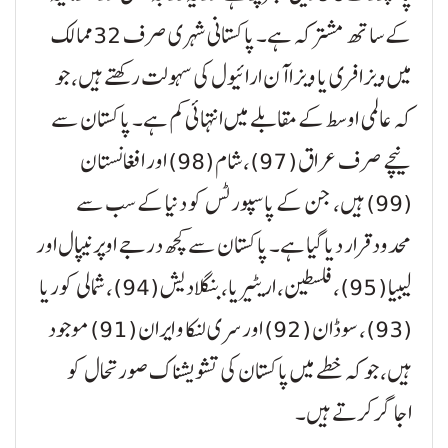
کے ساتھ مشترکہ ہے۔ پاکستانی شہری صرف 32 ممالک
میں ویزا فری یا ویزا آن ارائیول کی سہولت رکھتے ہیں، جو
کہ عالمی اوسط کے مقابلے میں انتہائی کم ہے۔ پاکستان سے
نیچے صرف عراق (97)، شام (98) اور افغانستان
(99) ہیں، جن کے پاسپورٹس کو دنیا کے سب سے
محدود قرار دیا گیا ہے۔ پاکستان سے کچھ درجے اوپر نیپال اور
لیبیا (95)، فلسطین، اریٹیریا، بنگلادیش (94)، شمالی کوریا
(93)، سوڈان (92) اور سری لنکا و ایران (91) موجود
ہیں، جو کہ خطے میں پاکستان کی تشویشناک صورتحال کو
اجاگر کرتے ہیں۔