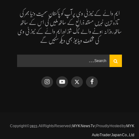
ایم وائے کے نیوزٹی وی پر آپ کو پاکستان سمیت دنیا بھر کی
تازہ ترین خبریں مستند ذرائع کے ساتھ ملیں گی اس کے ساتھ
ساتھ روزانہ ہونے والے ٹاک شوز اورایم وائے کے نیوز ٹی وی
کی مختلف ویڈیوز بھی دیکھ سکیں گے
Copyright © 2022, All Rights Reserved |
MYK News Tv
| Proudly Hosted by
MYK
AutoTrader Japan Co. Ltd