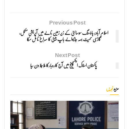
Previous Post
اسلام آباد: ہاؤسنگ سوسائٹی کے زیر زمین نالے میں آپریشن مکمل،
گاڑی سمیت بہہ جانیوالے باپ بیٹی کا سراغ نا مل سکا
Next Post
پاکستان اسٹاک ایکسچینج میں آج کاروبارکا ملاجلا دن رہا
مزید
خبریں