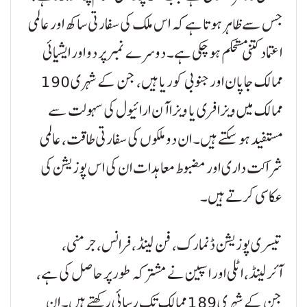
جس سے ظاہر ہوتا ہے کہ اس ملک کی سفارتی ساکھ اور عالمی
اعتماد کتنی مستحکم ہو چکی ہے۔ دوسرے نمبر پر دو اور ایشیائی
ممالک جاپان اور جنوبی کوریا ہیں، جن کے شہری 190
ممالک میں ویزا فری یا ویزا آن ارائیول کی سہولت سے
مستفید ہو سکتے ہیں۔ ان دو ملکوں کی سفارتی طاقت، عالمی
شراکت داری اور مضبوط معاہدات ان کی اس پوزیشن کی
عکاسی کرتے ہیں۔
تیسری پوزیشن ڈنمارک، فن لینڈ، فرانس، جرمنی،
آئرلینڈ، اٹلی اور اسپین نے مشترکہ طور پر حاصل کی ہے،
جن کے شہری 189 ممالک تک رسائی رکھتے ہیں۔ ان