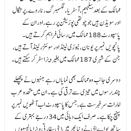
ممالک کے بعد بیلجیم، آسٹریا، لگسمبرگ، ناروے، پرتگال
اور سویڈن ہیں جو چوتھی پوزیشن پر رہے، اور ان کے
پاسپورٹ 188 ممالک میں رسائی فراہم کرتے ہیں۔
پانچویں نمبر پر یونان، نیوزی لینڈ اور سوئٹزرلینڈ آتے ہیں،
جن کے شہری 187 ممالک میں بغیر ویزا سفر کر سکتے ہیں۔
دوسری جانب وہ ممالک بھی نمایاں رہے جنہوں نے پچھلے
چند برسوں میں تیزی سے ترقی کی ہے۔ ان میں متحدہ عرب
امارات سر فہرست ہے، جس کا پاسپورٹ اب آٹھویں نمبر پر
پہنچ چکا ہے۔ صرف ایک دہائی میں 34 درجے بہتری کے
ساتھ یو اے ای نے دنیا بھر میں اپنی سفارتی ویزا پالیسیوں