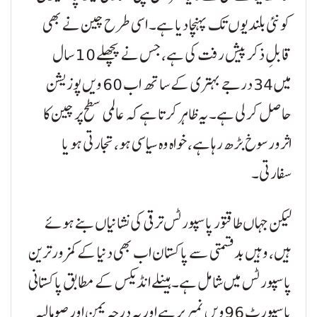
کو نئی بلندیوں تک پہنچا دیا ہے۔ اسی طرح چین نے بھی
قابلِ ذکر پیش رفت کی ہے، جس نے پچھلے 10 سال
میں 34 درجے بہتری کے ساتھ اب 60 ویں پوزیشن
حاصل کر لی ہے۔ یہ ظاہر کرتا ہے کہ عالمی سطح پر چین کا
اثرورسوخ بڑھ رہا ہے، خواہ وہ سیاسی ہو، تجارتی ہو یا
سفارتی۔
لیکن جہاں طاقتور پاسپورٹس ترقی کی نشانیاں بنے ہوئے
ہیں، وہیں بدقسمتی سے پاکستان اب بھی دنیا کے کمزور ترین
پاسپورٹس میں شامل ہے۔ ہینلے انڈیکس کے مطابق پاکستانی
پاسپورٹ 96ویں نمبر پر ہے اور یہ درجہ یمن اور صومالیہ