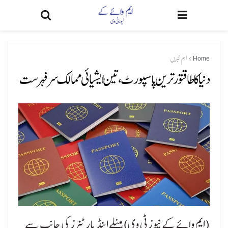
Home
اہم خبریں
دنیا کا طاقتور ترین پاسپورٹ، تین ایشیائی ممالک سرفہرست
(ایم وائے کے نیوز ٹی وی) ہینلے اینڈ پارٹنرز کی جانب سے