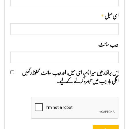
*
ای میل
ویب‌ سائٹ
اس براؤزر میں میرا نام، ای میل، اور ویب سائٹ محفوظ رکھیں
اگلی بار جب میں تبصرہ کرنے کےلیے۔