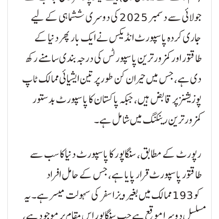
جولائی سے دسمبر 2025 کی دوسری ششماہی کے لیے
جاری کردہ پاسپورٹ انڈیکس نے ایک بار پھر دنیا کے
طاقتور اور کمزور ترین پاسپورٹس کی درجہ بندی سامنے رکھ
دی ہے، جس میں حیران کن طور پر تین ایشیائی ممالک ٹاپ
پوزیشنز پر قابض ہیں، جبکہ پاکستان کا پاسپورٹ بدستور
کمزور ترین رینکنگ میں شامل ہے۔
رپورٹ کے مطابق، سنگاپور کا پاسپورٹ دنیا کا سب سے
طاقتور پاسپورٹ قرار پایا ہے، جس کے حامل افراد
کو 193 ممالک میں بغیر ویزا سفر کی سہولت میسر ہے۔ یہ
مسلسل دوسرا موقع ہے جب سنگاپور اس مقام پر موجود ہے،