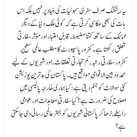
یہ رینکنگ صرف سفری سہولیات کی بنیاد پر نہیں بلکہ اس
بات کی بھی عکاسی کرتی ہے کہ کوئی ملک دنیا کے دیگر
ممالک کے ساتھ کتنا مضبوط، قابلِ اعتبار اور مؤثر سفارتی
تعلق رکھتا ہے۔ کمزور پاسپورٹ کا مطلب عالمی سطح پر
کمزور سفارتی رتبہ، کم تجارتی تعلقات، اور شہریوں کے لیے
محدود بین الاقوامی مواقع ہیں۔ پاکستان کی بدترین پوزیشن
کئی سوالات کو جنم دیتی ہے: کیا ہماری خارجہ پالیسی میں
اصلاح کی ضرورت ہے؟ کیا سفارتی معاہدات اور عوامی
رابطے بڑھا کر پاکستانی شہریوں کو بہتر عالمی رسائی دی جا سکتی
ہے؟