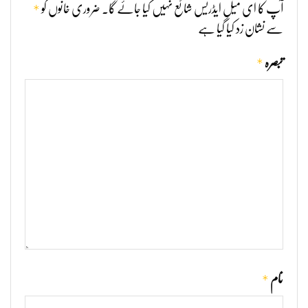
*
آپ کا ای میل ایڈریس شائع نہیں کیا جائے گا۔
ضروری خانوں کو
سے نشان زد کیا گیا ہے
*
تبصرہ
*
نام