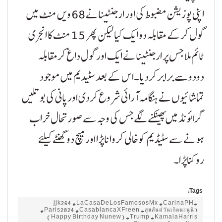
اپنی پوزیشن مضبوط کی اور ارجنٹینانے 68 ویں منٹ میں
گول کرکے مقابلہ دو ایک کیا لیکن پھر 15 منٹ کا انجری
ٹائم ملا جس پر ارجنٹینا نے ایک اور گول داغ کرمقابلہ
دودوسے برابرکردیا۔اس کے بعد سٹیدیم میں موجود
تماشائیوں نے ہنگامہ آرائی شروع کردی اورپانی کی بوتلیں
گرائونڈ میں پھینکنے لگےجس کی وجہ سے صورتحال خراب
ہونے سے سٹیڈیم کوخالی کرواناپڑا اورمیچ دوگھنٹے کیلئے
روکناپڑا۔
Tags:
#jjk264 #LaCasaDeLosFamososMx #CarinaPH
#Paris2024 #CasablancaXFreen #สุขสันต์วันเกิดนะนุนิว
(Happy Birthday Nunew) #Trump #KamalaHarris