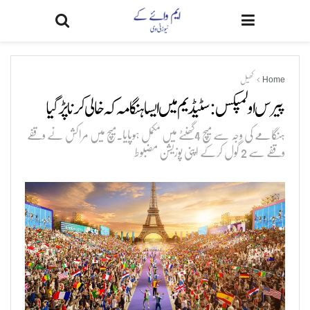
Home
کھیل
پیرس اولمپکس:سٹیڈیم میں ایسا ہنگامہ کہ خالی کرناپڑگیا
ہنگامے کی وجہ سے میچ 4گھنٹے میں مکمل ہوپایا۔میچ میں مراکش نے وقفے
وقفے سے 2 گول کرکے اپنی پوزیشن مضبوط