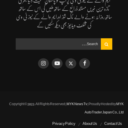
ایم وائے کے نیوزٹی وی پر آپ کو پاکستان سمیت دنیا بھر کی
تازہ ترین خبریں مستند ذرائع کے ساتھ ملیں گی اس کے ساتھ
ساتھ روزانہ ہونے والے ٹاک شوز اورایم وائے کے نیوز ٹی وی
کی مختلف ویڈیوز بھی دیکھ سکیں گے
Copyright © 2022, All Rights Reserved |
MYK News Tv
| Proudly Hosted by
MYK
AutoTrader Japan Co. Ltd
Privacy Policy
About Us
Contact Us