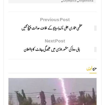
#Olympics #Argentina
Previous Post
عظمی بخاری جعلی نازیبا ویڈیو کے خلاف عدالت پہنچ گئیں
Next Post
بالی ووڈ کی مشہور جوڑی میں علیحدگی،پنڈٹ کابڑااعلان
مزید
خبریں