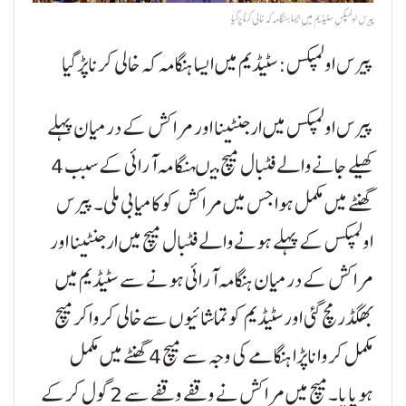
پیرس اولمپکس سٹیڈیم میں ایسا ہنگامہ کہ خالی کرناپڑگیا
پیرس اولمپکس:سٹیڈیم میں ایسا ہنگامہ کہ خالی کرناپڑگیا
پیرس اولمپکس میں ارجنٹینا اور مراکش کے درمیان پہلے
کھیلے جانےوالے فٹبال میچ میںہنگامہ آرائی کے سبب 4
گھنٹے میں مکمل ہوا جس میں مراکش کو کامیابی ملی۔پیرس
اولمپکس کے پہلے ہونےوالے فٹبال میچ میں ارجنٹینا اور
مراکش کے درمیان ہنگامہ آرائی ہونے سے سٹیڈیم میں
بھگڈرمچ گئی اورسٹیڈیم کوتماشائیوں سے خالی کرواکرمیچ
مکمل کرواناپڑا ہنگامے کی وجہ سے میچ 4گھنٹے میں مکمل
ہوپایا۔میچ میں مراکش نے وقفے وقفے سے 2 گول کرکے