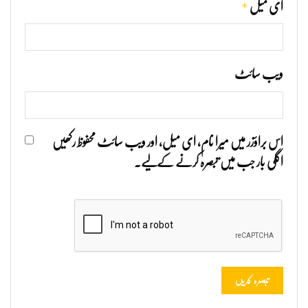
*
ای میل
ویب‌ سائٹ
اس براؤزر میں میرا نام، ای میل، اور ویب سائٹ محفوظ رکھیں
اگلی بار جب میں تبصرہ کرنے کےلیے۔