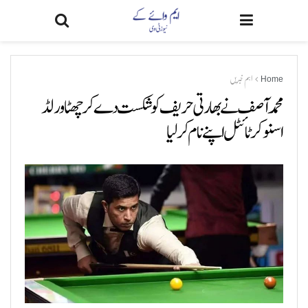
Home
اہم خبریں
محمد آصف نے بھارتی حریف کو شکست دے کر چھٹا ورلڈ
اسنوکر ٹائٹل اپنے نام کر لیا