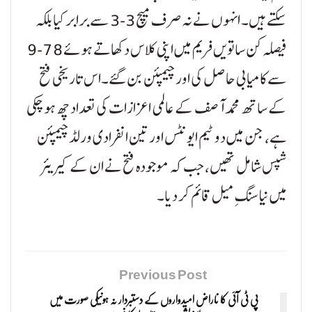
سکتے ہیں۔ انہوں نے نہ صرف میچ 3-3 سے برابر کیا بلکہ
فیصلہ کن ساتویں فریم میں اپنی کلاس دکھاتے ہوئے 78-9
سے کامیابی حاصل کی اور چیمپئن بن گئے۔اس تاریخی فتح
کے ساتھ محمد آصف کے عالمی اعزازات کی تعداد چھ ہو چکی
ہے، جن میں دو ٹیم ایونٹس اور تین انفرادی ورلڈ چیمپئن
شپس شامل تھیں، جب کہ موجودہ فتح نے ان کے کیریئر
میں نیا سنگِ میل قائم کر دیا۔
Previous Post
پی ٹی آئی کا ناراض امیدواروں کے دستبردار نہ ہونیکی صورت میں