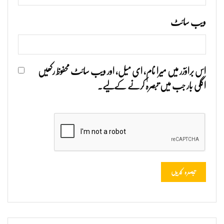
ویب‌ سائٹ
اس براؤزر میں میرا نام، ای میل، اور ویب سائٹ محفوظ رکھیں
اگلی بار جب میں تبصرہ کرنے کےلیے۔