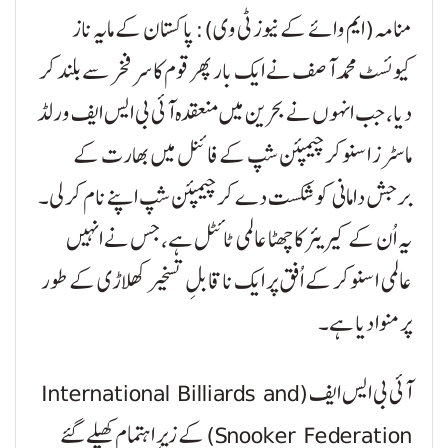
منامہ (ایم وائے کے نیوز ٹی وی): پاکستان کے مایہ ناز
کیوئسٹ محمد آصف نے ایک بار پھر قوم کا سر فخر سے بلند کر
دیا، جب انہوں نے بحرین میں منعقدہ آئی بی ایس ایف ورلڈ
ماسٹرز اسنوکر چیمپئن شپ کے فائنل میں بھارت کے
برجش دامانی کو شکست دے کر چیمپئن شپ اپنے نام کر لی۔
یہ اُن کے کیریئر کا چھٹا عالمی ٹائٹل ہے، جس نے انہیں
عالمی اسنوکر کے اُفق پر ایک ناقابلِ تسخیر کھلاڑی کے طور
پر منوا دیا ہے۔
آئی بی ایس ایف (International Billiards and
Snooker Federation) کے زیرِ اہتمام کھیلے گئے