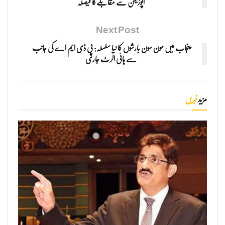
اپوزیشن سے مقابلےکا فیصلہ
Next Post
پنجاب میں مون سون بارشوں کا نیا سلسلہ: پی ڈی ایم اے کی جانب
سے ہائی الرٹ جاری
مزید
خبریں