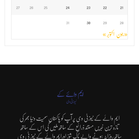
27
26
25
24
23
22
21
31
30
29
28
« جون
اکتوبر »
ایم وائے کے نیوزٹی وی پر آپ کو پاکستان سمیت دنیا بھر کی
تازہ ترین خبریں مستند ذرائع کے ساتھ ملیں گی اس کے ساتھ
ساتھ روزانہ ہونے والے ٹاک شوز اورایم وائے کے نیوز ٹی وی