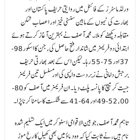
ورلڈ ماسٹرز کے فائنل میں روایتی حریف پاکستان اور
بھارت کی ٹیموں کے مابین سنسنی خیز اور اعصاب شکن
مقابلہ دیکھنے کو ملا۔ محمد آصف نے بہترین آغاز کرتے ہوئے
ابتدائی دو فریمز میں شاندار فتح حاصل کی، جن کا اسکور 98-
37 اور 75-55 رہا۔ لیکن اس کے بعد بھارتی حریف
برجش دامانی نے زبردست واپسی کی اور مسلسل تین فریمز
جیت کر میچ کا پانسہ پلٹ دیا۔ ان فریمز میں آصف کو 80-
00، 52-49 اور 64-41 سے شکست کا سامنا کرنا پڑا۔
تاہم محمد آصف، جو بین الاقوامی اسنوکر میں ایک تسلیم شدہ
نام ہیں، نے ثابت کیا کہ وہ دباؤ میں بھی کھیل کا رخ موڑ