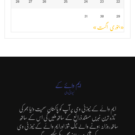
28
27
26
25
24
23
22
31
30
29
« جنوری
اگست »
ایم وائے کے نیوزٹی وی پر آپ کو پاکستان سمیت دنیا بھر کی
تازہ ترین خبریں مستند ذرائع کے ساتھ ملیں گی اس کے ساتھ
ساتھ روزانہ ہونے والے ٹاک شوز اورایم وائے کے نیوز ٹی وی