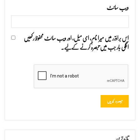
ویب‌ سائٹ
اس براؤزر میں میرا نام، ای میل، اور ویب سائٹ محفوظ رکھیں
اگلی بار جب میں تبصرہ کرنے کےلیے۔
تازہ ترین