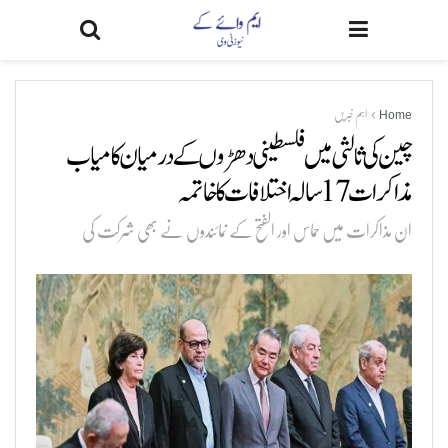
Home
اہم خبریں
چین کی ثالثی میں فلسطینی دھڑوں کے درمیان کامیاب
مذاکرات 17 سالہ اختلافات کا خاتمہ
ان مذاکرات میں حماس اور الفتح کے نمائندوں نے بھی شرکت کی