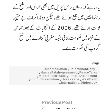
یاد رہے کہ رواں برس اپریل میں بھی حماس اور الفتح کے
رہنما چین میں جمع ہوئے تھے، لیکن وہ مذاکرات بے نتیجہ
ثابت ہوئے تھے۔ 2006 کے انتخابات کے بعد حماس
نے غزہ میں حکومت بنائی جبکہ مغربی کنارے میں الفتح
گروپ کی حکومت ہے۔
Tags:
#ChinaMediation #PalestinianUnity
#HamasFatahAgreement #PeaceTalks
#MiddleEastPeace #HistoricAgreement
#ConflictResolution #GazaPeace #WestBank
#InternationalDiplomacy
Previous Post