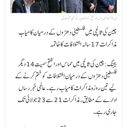
ان مذاکرات میں حماس اور الفتح کے نمائندوں نے بھی شرکت کی
چین کی ثالثی میں فلسطینی دھڑوں کے درمیان کامیاب
مذاکرات 17 سالہ اختلافات کا خاتمہ
بیجنگ:چین کی ثالثی میں حماس اور الفتح سمیت 14 دیگر
فلسطینی دھڑوں کے درمیان اختلافات کو ختم کرنے کے
لیے تین روزہ مذاکرات کامیاب رہے۔ عالمی خبر رساں
ادارے کے مطابق، مذاکرات 21 سے 23 جولائی تک
جاری رہے۔