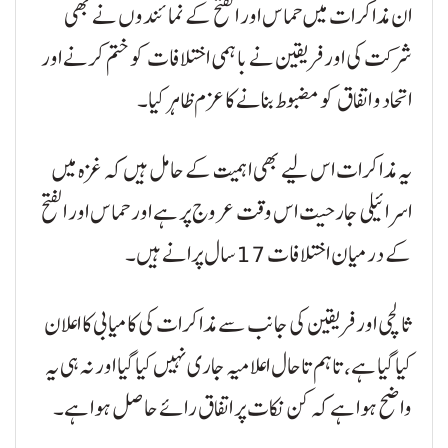
ان مذاکرات میں حماس اور الفتح کے نمائندوں نے بھی
شرکت کی اور فریقین نے باہمی اختلافات کو ختم کرنے اور
اتحاد و اتفاق کو مضبوط بنانے کا عزم ظاہر کیا۔
یہ مذاکرات اس لیے بھی اہمیت کے حامل ہیں کہ غزہ میں
اسرائیلی جارحیت اس وقت عروج پر ہے اور حماس اور الفتح
کے درمیان اختلافات 17 سال پرانے ہیں۔
ثالثی اور فریقین کی جانب سے مذاکرات کی کامیابی کا اعلان
کیا گیا ہے، تاہم تاحال اعلامیہ جاری نہیں کیا گیا اور نہ ہی یہ
واضح ہوا ہے کہ کن نکات پر اتفاق رائے حاصل ہوا ہے۔