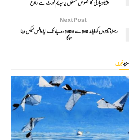
پیپلز پارٹی کا مخصوص نشستوں پر سپریم کورٹ سے رجوع
Next Post
رجسٹرڈ تاجروں کو ماہانہ 100 سے 1000 روپے تک ایڈوانس ٹیکس دینا
ہوگا
مزید
خبریں