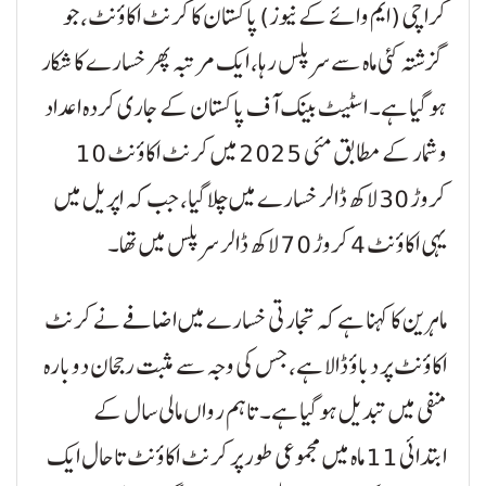
کراچی (ایم وائے کے نیوز) پاکستان کا کرنٹ اکاؤنٹ، جو
گزشتہ کئی ماہ سے سرپلس رہا، ایک مرتبہ پھر خسارے کا شکار
ہو گیا ہے۔ اسٹیٹ بینک آف پاکستان کے جاری کردہ اعداد
و شمار کے مطابق مئی 2025 میں کرنٹ اکاؤنٹ 10
کروڑ 30 لاکھ ڈالر خسارے میں چلا گیا، جب کہ اپریل میں
یہی اکاؤنٹ 4 کروڑ 70 لاکھ ڈالر سرپلس میں تھا۔
ماہرین کا کہنا ہے کہ تجارتی خسارے میں اضافے نے کرنٹ
اکاؤنٹ پر دباؤ ڈالا ہے، جس کی وجہ سے مثبت رجحان دوبارہ
منفی میں تبدیل ہو گیا ہے۔ تاہم رواں مالی سال کے
ابتدائی 11 ماہ میں مجموعی طور پر کرنٹ اکاؤنٹ تاحال ایک