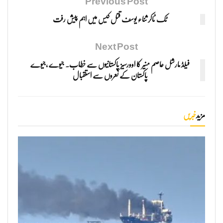
Previous Post
ٹک ٹاکر ثناء یوسف قتل کیس میں اہم پیش رفت
Next Post
فیلڈ مارشل عاصم منیر کا اوورسیز پاکستانیوں سے خطاب. جیوے ،جیوے
پاکستان کے نعروں سے استقبال
مزید
خبریں