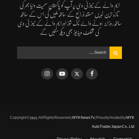
ایم وائے کے نیوزٹی وی پر آپ کو پاکستان سمیت دنیا بھر کی
تازہ ترین خبریں مستند ذرائع کے ساتھ ملیں گی اس کے ساتھ
ساتھ روزانہ ہونے والے ٹاک شوز اورایم وائے کے نیوز ٹی وی
کی مختلف ویڈیوز بھی دیکھ سکیں گے
Copyright © 2022, All Rights Reserved |
MYK News Tv
| Proudly Hosted by
MYK
AutoTrader Japan Co. Ltd