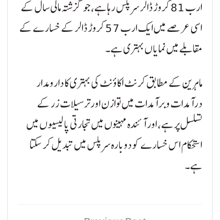
ارب 81 کروڑ ڈالر سرپلس رہا ہے، جو گزشتہ مالی سال کے
اسی عرصے میں ایک ارب 57 کروڑ ڈالر کے خسارے کے
مقابلے میں نمایاں بہتری ہے۔
ماہرین کے مطابق کرنٹ اکاؤنٹ کی بہتری کا دارومدار
درآمدات و برآمدات میں توازن اور ترسیلات زر کے
تسلسل پر ہے، اور آئندہ مہینوں میں تجارتی پالیسیوں میں
استحکام اس خسارے کو دوبارہ سرپلس میں تبدیل کر سکتا
ہے۔