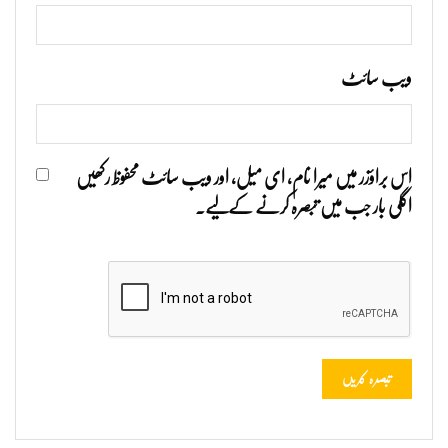
ویب‌ سائٹ
اس براؤزر میں میرا نام، ای میل، اور ویب سائٹ محفوظ رکھیں
اگلی بار جب میں تبصرہ کرنے کےلیے۔