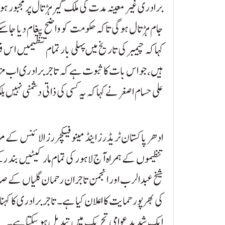
برادری غیر معینہ مدت کی ملک گیر ہڑتال پر مجبور ہو ج
جام ہڑتال ہوگی تاکہ حکومت کو واضح پیغام دیا جا س
کہا کہ چیمبر کی تاریخ میں پہلی بار تمام تنظیمیں
ہیں، جو اس بات کا ثبوت ہے کہ تاجر برادری اب مز
علی حسام اصغر نے کہا کہ یہ کسی کی ذاتی دشمنی نہیں 
ادھر پاکستان ٹریڈرز اینڈ مینوفیکچررز الائنس کے م
تنظیموں کے ہمراہ آج لاہور کی تمام مارکیٹیں بند ر
شیخ عبدالرب اور انجمن تاجران رحمان گلیاں کے صدر
کی بھرپور حمایت کا اعلان کیا ہے۔ تاجر برادری کا ک
ایک شدید عوامی تحریک میں تبدیل ہو سکتا ہے۔