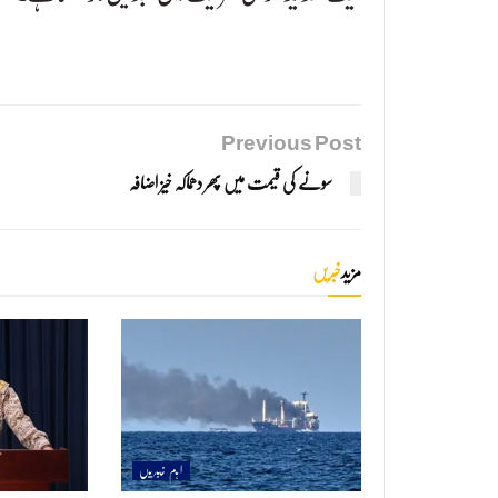
Previous Post
سونے کی قیمت میں پھر دھماکہ خیز اضافہ
مزید
خبریں
اہم خبریں