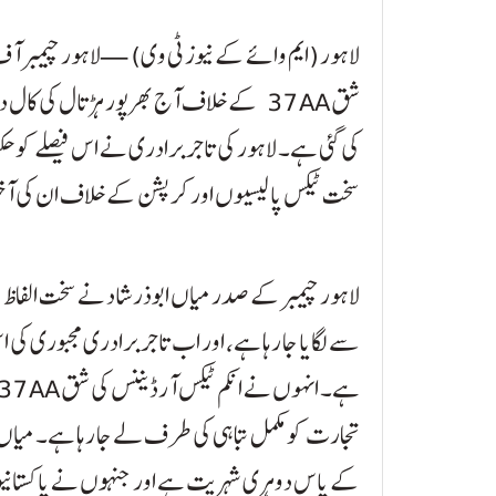
لاہور (ایم وائے کے نیوز ٹی وی) — لاہور چیمبر آف
شق 37AA کے خلاف آج بھرپور ہڑتال کی ک
کی گئی ہے۔ لاہور کی تاجر برادری نے اس فیصلے کو حک
سخت ٹیکس پالیسیوں اور کرپشن کے خلاف ان کی
لاہور چیمبر کے صدر میاں ابوذر شاد نے سخت الفاظ می
سے لگایا جا رہا ہے، اور اب تاجر برادری مجبوری کی اس
تجارت کو مکمل تباہی کی طرف لے جا رہا ہے۔ میاں اب