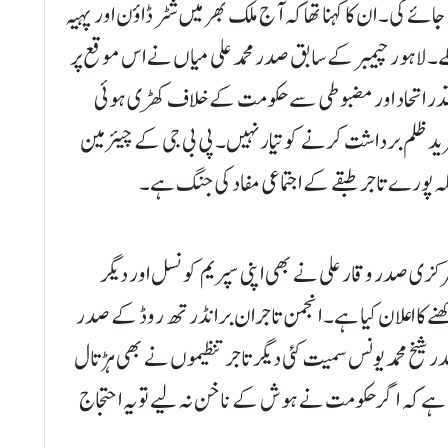
ائے گی۔ ان کا کہنا تھا کہ آج ملک بھر میں شٹر ڈاؤن اور پہیہ
کے۔ لاہور چیمبر کے سابق صدر محمد علی میاں نے اس موقع پر
 اس قدر اتحاد اور مضبوطی سے حکومت کے خلاف کھڑی ہوئی
ید ظلم برداشت کرنے کو تیار نہیں۔ پی بی جی کے چیئرمین
بلکہ پورے تاجر طبقے کے اجتماعی مفاد کی جنگ ہے۔
رکزی صدر وقار علی نے بھی اپنی سپریم کونسل اور دیگر
کھنے کا اعلان کیا ہے۔ انجمن تاجران برانڈرتھ روڈ کے صدر
 شیخ محمد یونس سمیت کئی دیگر تاجر تنظیموں نے بھی ہڑتال
ہنا ہے کہ اگر حکومت نے ہوش کے ناخن نہ لیے تو یہ احتجاج