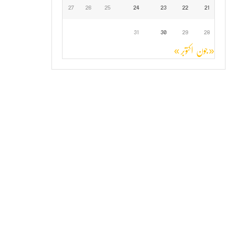
27
26
25
24
23
22
21
31
30
29
28
« جون
اکتوبر »