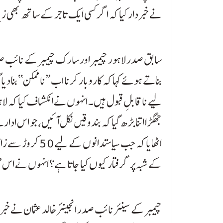
نے خبردار کیا کہ اگر کسی ایک تاجر کے ساتھ بھی ز
سابق صدر لاہور چیمبر اور سارک چیمبر کے نائب صدر
بناتے ہوئے کہا کہ کاروبار کرنا اب ’’ناممکن‘‘ بنا دی
لیے ناقابلِ قبول ہیں۔ انہوں نے انکشاف کیا کہ لا
جھگڑا اتنا بڑھ گیا کہ بندوقیں نکل آئیں، جو اس ا
کے شبہ پر گرفتار کیوں کیا جاتا ہے؟ انہوں نے اس ’
چیمبر کے سینئر نائب صدر انجینئر خالد عثمان نے خبردار 