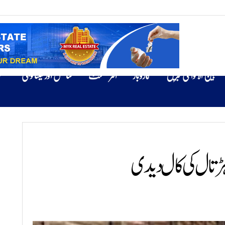
بین الاقوامی خبریں
کاروبار
انٹرٹینمنٹ
سائنس اور ٹیکنالوجی
ص
ڑتال کی کال دیدی