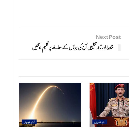
Next Post
چیمبرز اور تاجر تنظیمیں آج کی ہڑتال کے معاملے پر تقسیم ہوگئیں
اہم خبریں
اہم خبریں