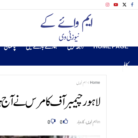
HOME PAGE
رابطہ کریں
ہمارے بارے میں
پاکستان
کالم
Home
اہم خبریں
لاہور چیمبر آف کامرس نے آج ہ
0
0
in
اہم خبریں
,
کاروبار