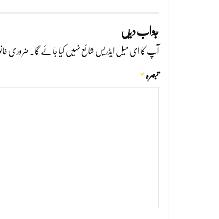
جواب دیں
آپ کا ای میل ایڈریس شائع نہیں کیا جائے گا۔
ضروری خانو
*
تبصرہ