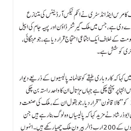
 کامرس اینڈ انڈسٹری نے انکم ٹیکس آرڈیننس کی متنازع
ال دے دی ہے، جس میں ملک گیر شٹر ڈاؤن اور پہیہ جام کی اپیل
ومت کے خلاف ایک اجتماعی احتجاج قرار دیا ہے، جو مہنگائی،
 آخری کوشش ہے۔
ں کہا کہ کاروباری طبقے کو ظالمانہ پالیسیوں کے ذریعے دیوار
 انتہا پر پہنچ چکی ہے جہاں ہڑتال ان کا واحد راستہ بن چکی
ہے۔ انہوں نے انکم ٹیکس آرڈیننس کی شق 37AA کو ’’کالا قانون‘‘ قرار دیا، جو بقول ان کے، ملک کی صنعت و
وذر شاد نے مزید کہا کہ پالیسیاں وہ لوگ بنا رہے ہیں جن
کے پاس دوہری شہریت ہے اور جنہوں نے پاکستانیوں کے 200 ارب ڈالر بیرون ملک چھپا رکھے ہیں۔ انہوں