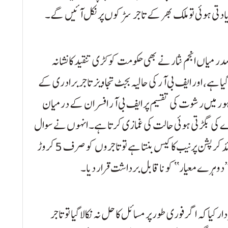
یادتی ہوئی تو ملک بھر کے تاجر سڑکوں پر نکل آئیں گے۔
 میاں انجم نثار نے بھی حکومت کو کڑی تنقید کا نشانہ
ا گیا ہے، اور ایف بی آر کی حالیہ بجٹ تجاویز تاجر برادری کے
ہور میں رشوت کی تقسیم پر ایف بی آر افسران کے درمیان
دارے کی بگڑتی ہوئی حالت کی غمازی کرتا ہے۔ انہوں نے سوال
اٹھایا کہ جب سیاستدانوں کے لیے 50 کروڑ سے زائد کرپشن پر نیب کا کیس بنتا ہے تو تاجروں کو صرف 5 کروڑ
’دوہرے معیار‘‘ کو ناقابل برداشت قرار دیا۔
کیا کہ اگر فوری طور پر مسائل کا حل نہ نکالا گیا تو تاجر