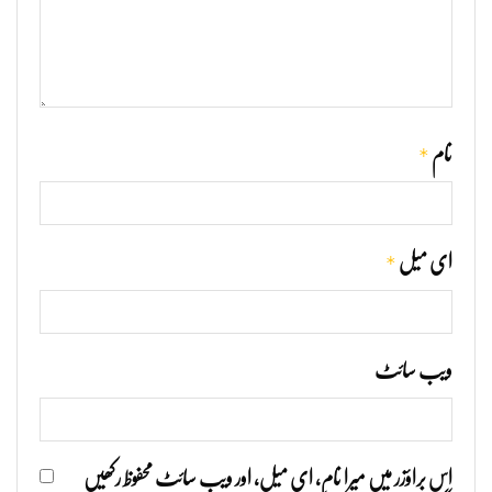
*
نام
*
ای میل
ویب‌ سائٹ
اس براؤزر میں میرا نام، ای میل، اور ویب سائٹ محفوظ رکھیں