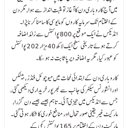
میں آج کاروباری دن کا آغاز تو مثبت انداز سے ہوا، مگر دن
کے اختتام تک سرمایہ کاروں کو مایوسی کا سامنا کرنا پڑا۔
انڈیکس نے ایک موقع پر 800 پوائنٹس سے زائد اضافہ
کرتے ہوئے تاریخی سطح ایک لاکھ 40 ہزار 202 پوائنٹس
کو عبور کیا، مگر یہ اضافہ دیرپا ثابت نہ ہو سکا۔
کاروباری دن کے ابتدائی لمحات میں میوچوئل فنڈز، بینکس
اور انشورنس سیکٹر کی جانب سے بھرپور خریداری دیکھی گئی،
جس سے انڈیکس میں تیزی آئی۔ تاہم جیسے جیسے دن گزرا،
مارکیٹ غیر یقینی صورتحال اور منافع خوری کا شکار ہوتی گئی۔
مارکیٹ دن کے اختتام پر 165 پوائنٹس کمی کے