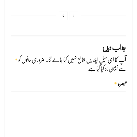
جواب دیں
*
آپ کا ای میل ایڈریس شائع نہیں کیا جائے گا۔
ضروری خانوں کو
سے نشان زد کیا گیا ہے
*
تبصرہ