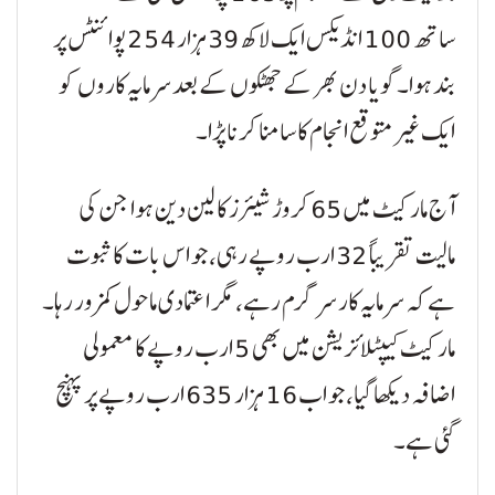
ساتھ 100 انڈیکس ایک لاکھ 39 ہزار 254 پوائنٹس پر
بند ہوا۔ گویا دن بھر کے جھٹکوں کے بعد سرمایہ کاروں کو
ایک غیر متوقع انجام کا سامنا کرنا پڑا۔
آج مارکیٹ میں 65 کروڑ شیئرز کا لین دین ہوا جن کی
مالیت تقریباً 32 ارب روپے رہی، جو اس بات کا ثبوت
ہے کہ سرمایہ کار سرگرم رہے، مگر اعتمادی ماحول کمزور رہا۔
مارکیٹ کیپٹلائزیشن میں بھی 5 ارب روپے کا معمولی
اضافہ دیکھا گیا، جو اب 16 ہزار 635 ارب روپے پر پہنچ
گئی ہے۔