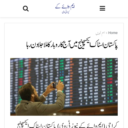
Home
اہم خبریں
پاکستان اسٹاک ایکسچینج میں آج کاروبارکا ملاجلا دن رہا
کراچی (ایم وائے کے نیوز ٹی وی) پاکستان اسٹاک ایکسچینج