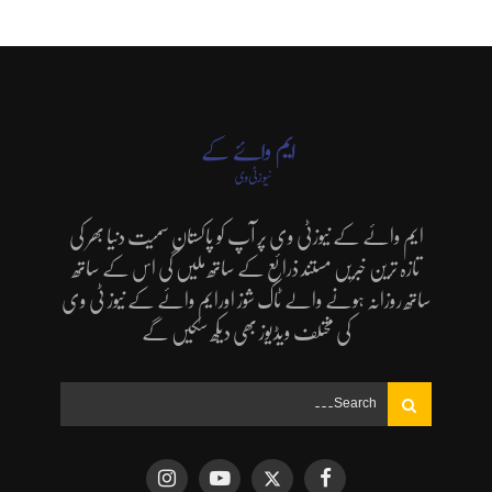
ایم وائے کے نیوزٹی وی پر آپ کو پاکستان سمیت دنیا بھر کی
تازہ ترین خبریں مستند ذرائع کے ساتھ ملیں گی اس کے ساتھ
ساتھ روزانہ ہونے والے ٹاک شوز اورایم وائے کے نیوز ٹی وی
کی مختلف ویڈیوز بھی دیکھ سکیں گے