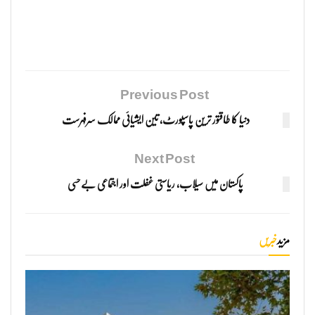
Previous Post
دنیا کا طاقتور ترین پاسپورٹ، تین ایشیائی ممالک سرفہرست
Next Post
پاکستان میں سیلاب، ریاستی غفلت اور اجتماعی بےحسی
مزید
خبریں