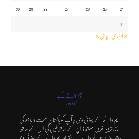
30
29
28
27
26
25
24
31
« فروری
اپریل »
ایم وائے کے نیوزٹی وی پر آپ کو پاکستان سمیت دنیا بھر کی
تازہ ترین خبریں مستند ذرائع کے ساتھ ملیں گی اس کے ساتھ
ساتھ روزانہ ہونے والے ٹاک شوز اورایم وائے کے نیوز ٹی وی