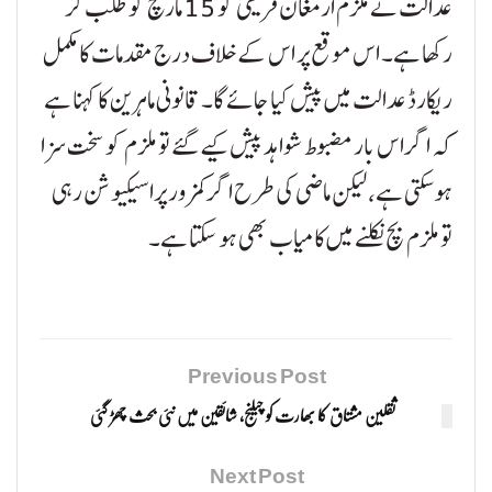
عدالت نے ملزم ارمغان قریشی کو 15 مارچ کو طلب کر
رکھا ہے۔ اس موقع پر اس کے خلاف درج مقدمات کا مکمل
ریکارڈ عدالت میں پیش کیا جائے گا۔ قانونی ماہرین کا کہنا ہے
کہ اگر اس بار مضبوط شواہد پیش کیے گئے تو ملزم کو سخت سزا
ہو سکتی ہے، لیکن ماضی کی طرح اگر کمزور پراسیکیوشن رہی
تو ملزم بچ نکلنے میں کامیاب بھی ہو سکتا ہے۔
Previous Post
ثقلین مشتاق کا بھارت کو چیلنج، شائقین میں نئی بحث چھڑ گئی
Next Post