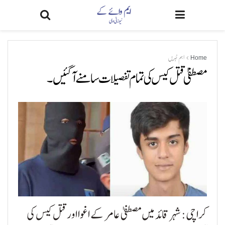
Home
اہم خبریں
مصطفیٰ قتل کیس کی تمام تفصیلات سامنےآگئیں۔
کراچی: شہر قائد میں مصطفیٰ عامر کے اغوا اور قتل کیس کی