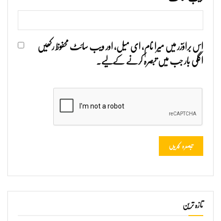
اس براؤزر میں میرا نام، ای میل، اور ویب سائٹ محفوظ رکھیں
اگلی بار جب میں تبصرہ کرنے کےلیے۔
تازہ ترین