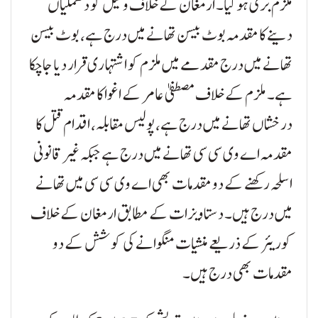
ملزم بری ہو گیا۔ ارمغان کے خلاف وکیل کو دھمکیاں
دینے کا مقدمہ بوٹ بیسن تھانے میں درج ہے، بوٹ بیسن
تھانے میں درج مقدمے میں ملزم کو اشتہاری قرار دیا جاچکا
ہے۔ ملزم کے خلاف مصطفیٰ عامر کے اغوا کا مقدمہ
درخشاں تھانے میں درج ہے، پولیس مقابلہ، اقدام قتل کا
مقدمہ اے وی سی سی تھانے میں درج ہے جبکہ غیر قانونی
اسلحہ رکھنے کے دو مقدمات بھی اے وی سی سی میں تھانے
میں درج ہیں۔ دستاویزات کے مطابق ارمغان کے خلاف
کوریئر کے ذریعے منشیات منگوانے کی کوشش کے دو
مقدمات بھی درج ہیں۔