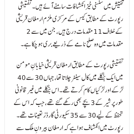
تفتیش میں سنسنی خیز انکشافات سامنے آئے ہیں۔ تفتیشی
رپورٹ کے مطابق کیس کے مرکزی ملزم ارمغان قریشی
کے خلاف 11 مقدمات درج ہیں، جن میں سے 2
مقدمات میں وہ صلح نامے کے ذریعے بری ہو چکا ہے۔
تفتیشی رپورٹ کے مطابق ارمغان قریشی خیابانِ مومن
میں ایک بنگلے میں کال سینٹر چلاتا تھا، جہاں 30 سے 40
لڑکے اور لڑکیاں کام کرتے تھے۔ اس بنگلے میں غیر قانونی
طور پر شیر کے 3 بچے بھی رکھے گئے تھے، جب کہ اس کے
تحفظ کے لیے 30 سے 35 سکیورٹی گارڈز تعینات تھے۔
رپورٹ میں انکشاف ہوا ہے کہ ارمغان بیرونِ ملک سے