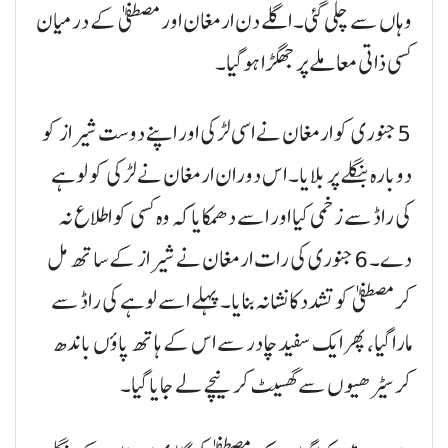
وہاں سے چلی گئی۔ اگلے دن ارمغان اور مصطفیٰ کے درمیان
کسی ذاتی معاملے پر جھگڑا ہوگیا۔
5 جنوری کو ارمغان نے اسی لڑکی اور اپنے دوست شیراز کو
دوبارہ بنگلے پر بلایا۔ اس دوران ارمغان نے لڑکی کو لوہے
کی راڈ سے زخمی کیا اور اسے دھمکایا کہ وہ کسی کو اطلاع نہ
دے۔ 6 جنوری کی رات ارمغان نے شیراز کے ساتھ مل
کر مصطفیٰ کو تشدد کا نشانہ بنایا۔ پہلے اسے لوہے کی راڈ سے
مارا گیا، پھر ایک سفید چادر سے اس کے ہاتھ پاؤں باندھ
کر سیڑھیوں سے گھسیٹ کر نیچے لے جایا گیا۔