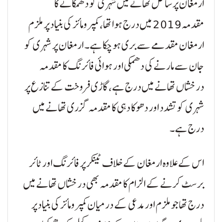
ارمغان پر ساحل تھانے میں شہری کو دھمکانے کا
مقدمہ 2019 میں درج ہوا تھا، کمپرومائز کی بنیاد پر ملزم
ارمغان مقدمے سے بری ہو چکا ہے۔ ارمغان پر شہری کو
جان سے مارنے کی دھمکی اور ہوائی فائرنگ کا مقدمہ
درخشاں تھانے میں درج ہے، گاڑی فروخت کے تنازع پر
شہری کو تشدد اور دھوکا دہی کا مقدمہ گزری تھانے میں
درج ہے۔
اس کے علاوہ ارمغان کے خلاف ٹینکر پر فائرنگ اور ٹائر
برسٹ کرنے کے الزام کا مقدمہ بھی درخشاں تھانے میں
درج تھا جو ملزم اور مدعی کے درمیان کمپرومائز کی بنیاد پر