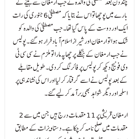
چند دن بعد مصطفیٰ کی والدہ نے جب ارمغان سے بیٹے کے
بارے میں پوچھا تو اس نے بتایا کہ مصطفیٰ 6 جنوری کی رات
ایک اور دوست کے پاس گیا تھا۔ جب مصطفیٰ کی والدہ کو
شک ہوا تو ارمغان اور شیراز اسلام آباد فرار ہو گئے۔ پولیس
نے جب ارمغان کے بنگلے پر چھاپہ مارا تو ملزم نے سی سی ٹی
وی فوٹیج دیکھ کر پولیس پر فائرنگ کر دی۔ طویل مقابلے
کے بعد پولیس نے اسے گرفتار کر لیا اور اس کی نشاندہی پر
اسلحہ اور دیگر شواہد بھی برآمد کر لیے گئے۔
ارمغان قریشی پر 11 مقدمات درج ہیں جن میں سے 2
مقدمات میں صلح نامہ کر چکا ہے۔ دستاویزات کے مطابق