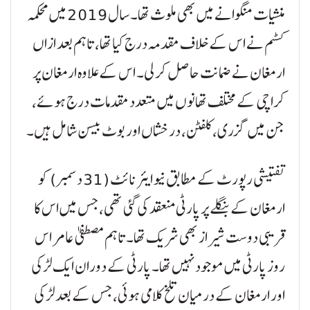
منشیات منگوانے میں بھی ملوث تھا۔ سال 2019 میں محکمہ
کسٹم نے اس کے خلاف مقدمہ درج کیا تھا، تاہم بعد ازاں
ارمغان نے ضمانت حاصل کر لی۔ اس کے علاوہ ارمغان پر
کراچی کے مختلف تھانوں میں متعدد مقدمات درج ہوئے،
جن میں گزری، کلفٹن، درخشاں اور بوٹ بیسن شامل ہیں۔
تفتیشی رپورٹ کے مطابق نیو ایئر نائٹ (31 دسمبر) کو
ارمغان کے بنگلے پر پارٹی منعقد کی گئی تھی، جس میں اس کا
قریبی دوست شیراز بھی شریک تھا۔ تاہم مصطفیٰ عامر اس
روز پارٹی میں موجود نہیں تھا۔ پارٹی کے دوران ایک لڑکی
اور ارمغان کے درمیان تلخ کلامی ہوئی، جس کے بعد لڑکی