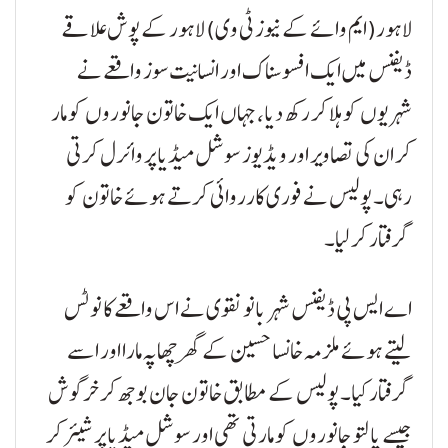
لاہور(ایم وائے کے نیوز ٹی وی) لاہور کے پوش علاقے
ڈیفنس میں ایک افسوسناک اور انسانیت سوز واقعے نے
شہریوں کو ہلا کر رکھ دیا، جہاں ایک خاتون جانوروں کو مار
کر ان کی تصاویر اور ویڈیوز سوشل میڈیا پر وائرل کرتی
رہی۔ پولیس نے فوری کارروائی کرتے ہوئے خاتون کو
گرفتار کر لیا۔
اے ایس پی ڈیفنس شہر بانو نقوی نے اس واقعے کا نوٹس
لیتے ہوئے ملزمہ خانسا حسین کے گھر چھاپہ مارا اور اسے
گرفتار کیا۔ پولیس کے مطابق خاتون جان بوجھ کر خرگوش
جیسے پالتو جانوروں کو مارتی تھی اور سوشل میڈیا پر شیئر کر