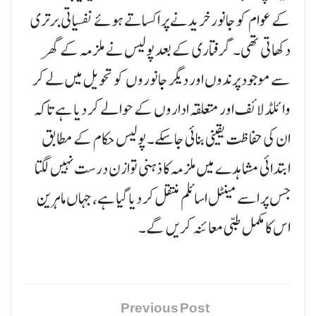
کے عوام کو جانور خریدنے پر اکساتے ہوئے نفسیاتی برتری
دکھاتی تھی۔گرفتاری کے بعد پولیس نے ملزمہ کے گھر
سے موجود پرندوں اور دیگر جانوروں کو تحویل میں لے کر
وائلڈ لائف اور متعلقہ اداروں کے حوالے کر دیا ہے تاکہ
ان کی حفاظت یقینی بنائی جا سکے۔ پولیس حکام کے مطابق
ابتدائی مشاہدے میں ملزمہ کا ذہنی توازن درست نہیں لگتا
جس پر اسے مینٹل اسائلم منتقل کر دیا گیا ہے، جہاں ماہرین
اس کا مکمل طبی معائنہ کریں گے۔
Previous Post