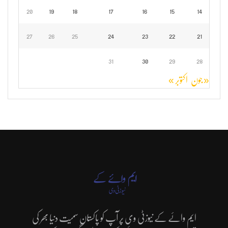
20
19
18
17
16
15
14
27
26
25
24
23
22
21
31
30
29
28
« جون
اکتوبر »
ایم وائے کے نیوزٹی وی پر آپ کو پاکستان سمیت دنیا بھر کی