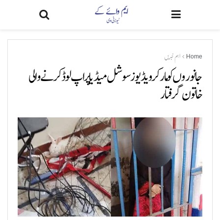
Home
اہم خبریں
جانوروں کو مار کر ویڈیوز سوشل میڈیا پر اپ لوڈ کرنے والی
خاتون گرفتار