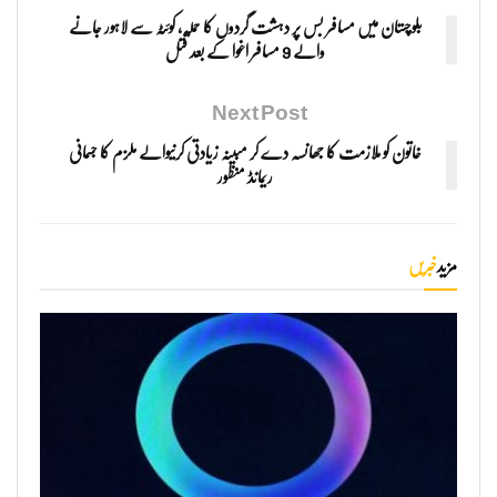
بلوچستان میں مسافر بس پر دہشت گردوں کا حملہ، کوئٹہ سے لاہور جانے
والے 9 مسافر اغوا کے بعد قتل
Next Post
خاتون کو ملازمت کا جھانسہ دے کر مبینہ زیادتی کرنیوالے ملزم کا جسمانی
ریمانڈ منظور
مزید
خبریں