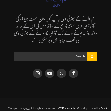
ایم وائے کے نیوزٹی وی پر آپ کو پاکستان سمیت دنیا بھر کی
تازہ ترین خبریں مستند ذرائع کے ساتھ ملیں گی اس کے ساتھ
ساتھ روزانہ ہونے والے ٹاک شوز اورایم وائے کے نیوز ٹی وی
کی مختلف ویڈیوز بھی دیکھ سکیں گے
Copyright © 2022, All Rights Reserved |
MYK News Tv
| Proudly Hosted by
MYK