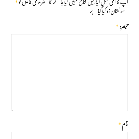
*
آپ کا ای میل ایڈریس شائع نہیں کیا جائے گا۔
ضروری خانوں کو
سے نشان زد کیا گیا ہے
*
تبصرہ
*
نام