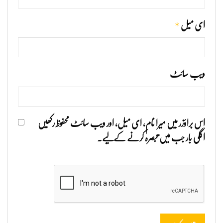
*
ای میل
ویب‌ سائٹ
اس براؤزر میں میرا نام، ای میل، اور ویب سائٹ محفوظ رکھیں
اگلی بار جب میں تبصرہ کرنے کےلیے۔