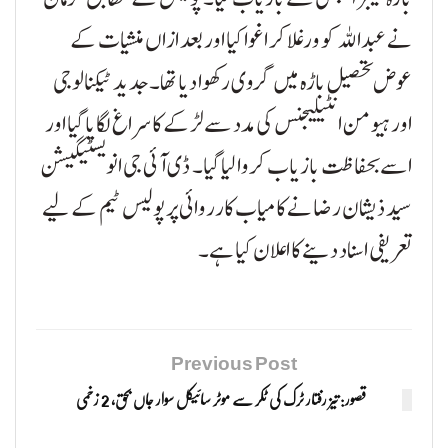
نے عبداللہ کو ورغلا کر اغوا کیا اور بعد ازاں منشیات کے
عوض تحصیل باڑہ میں گروی رکھوا دیا تھا۔ جدید ٹیکنالوجی
اور ہیومن انٹیلیجنس کی مدد سے لڑکے کا سراغ لگایا گیا اور
اسے بحفاظت بازیاب کروا لیا گیا۔ ڈی آئی جی انویسٹیگیشن
سید ذیشان رضا نے کامیاب کارروائی پر پولیس ٹیم کے لیے
تعریفی اسناد دینے کا اعلان کیا ہے۔
Previous Post
قصور: تیز رفتار ٹرک کی ٹکر سے موٹر سائیکل سوار جاں بحق، 2 زخمی