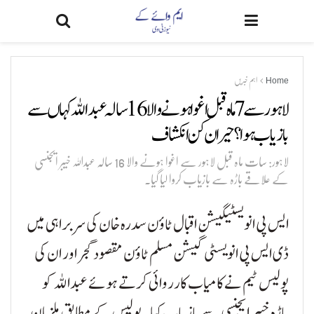
Home
اہم خبریں
لاہور سے 7 ماہ قبل اغوا ہونے والا 16 سالہ عبداللہ کہا ں سے
بازیاب ہوا ؟ حیران کن انکشاف
لاہور: سات ماہ قبل لاہور سے اغوا ہونے والا 16 سالہ عبداللہ خیبر ایجنسی
کے علاقے باڑہ سے بازیاب کروا لیا گیا۔
ایس پی انویسٹیگیشن اقبال ٹاؤن سدرہ خان کی سربراہی میں
ڈی ایس پی انویسٹی گیشن مسلم ٹاؤن مقصود گجر اور ان کی
پولیس ٹیم نے کامیاب کارروائی کرتے ہوئے عبداللہ کو
باڑہ خیبر ایجنسی سے بازیاب کیا۔ پولیس کے مطابق ملزمان