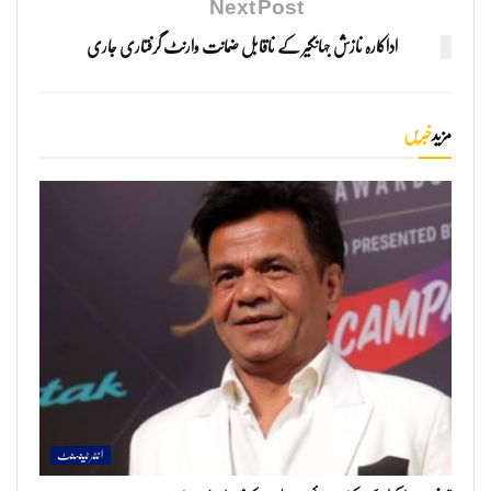
Next Post
اداکارہ نازش جہانگیر کے ناقابل ضمانت وارنٹ گرفتاری جاری
مزید
خبریں
انٹرٹینمنٹ