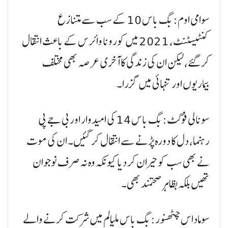
سوامی اوم: بگ باس 10 کے سب سے متنازع
کنٹیسٹنٹ، 2021 میں کورونا وائرس کے باعث انتقال
کر گئے، لیکن ان کی زندگی کا آخری عرصہ بھی مختلف
بیماریوں اور تنہائی میں گزرا۔
سونالی فوگٹ: بگ باس 14 کی امیدوار اور بی جے پی
رہنما، دل کا دورہ پڑنے سے انتقال کر گئیں۔ ان کی موت
نے بھی سب کو حیران کر دیا کیونکہ وہ نہ صرف نوجوان
تھیں بلکہ بظاہر صحتمند بھی۔
سوماداس چٹھنور: بگ باس ملیالم میں شرکت کرنے والے