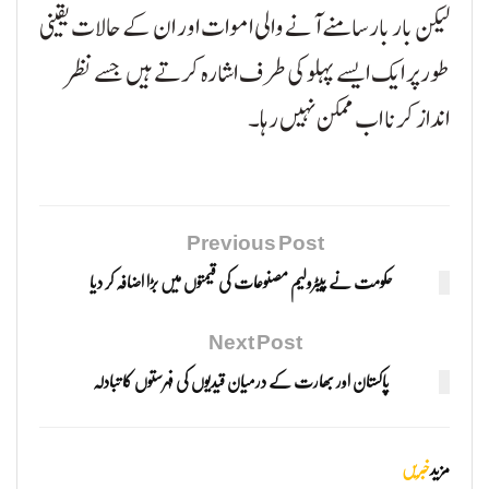
لیکن بار بار سامنے آنے والی اموات اور ان کے حالات یقینی
طور پر ایک ایسے پہلو کی طرف اشارہ کرتے ہیں جسے نظر
انداز کرنا اب ممکن نہیں رہا۔
Previous Post
حکومت نے پیٹرولیم مصنوعات کی قیمتوں میں بڑا اضافہ کر دیا
Next Post
پاکستان اور بھارت کے درمیان قیدیوں کی فہرستوں کا تبادلہ
مزید
خبریں