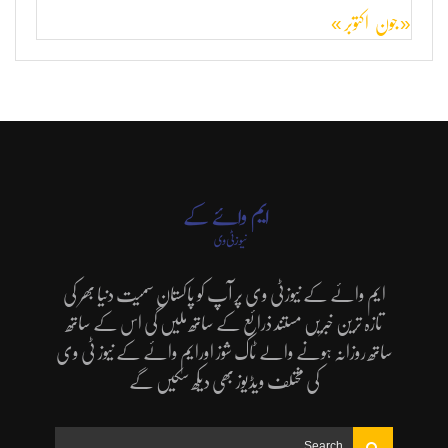
« جون
اکتوبر »
ایم وائے کے نیوزٹی وی پر آپ کو پاکستان سمیت دنیا بھر کی
تازہ ترین خبریں مستند ذرائع کے ساتھ ملیں گی اس کے ساتھ
ساتھ روزانہ ہونے والے ٹاک شوز اورایم وائے کے نیوز ٹی وی
کی مختلف ویڈیوز بھی دیکھ سکیں گے