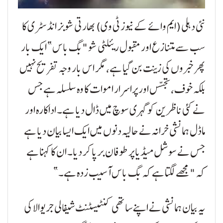
نئی دہلی (ایم وائے کے نیوز ٹی وی) بھارتی شوبز انڈسٹری کا
سب سے متنازع اور مقبول ریئلٹی شو "بگ باس” ایک بار
پھر خبروں کی زینت بن گیا ہے، مگر اس بار وجہ تفریح نہیں
بلکہ خوف، تجسس اور پراسرار اموات کا وہ سلسلہ ہے جس
نے کئی ناظرین کو گہری سوچ میں ڈال دیا ہے۔ اداکارہ اور
ماڈل ہمانشی خرانہ نے حالیہ دنوں میں ایک ایسا بیان دیا ہے
جس نے سوشل میڈیا پر طوفان برپا کر دیا۔ ان کا کہنا ہے
کہ "مجھے لگتا ہے کہ بگ باس آسیب زدہ ہے۔”
یہ بیان ہمانشی نے اپنے ساتھی کنٹیسٹنٹ شیفالی جریوالا کی