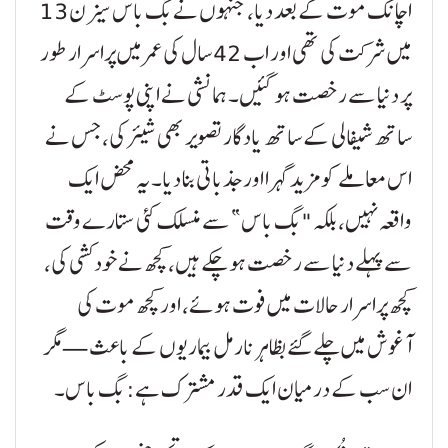
اچانک موت کے بعد دیا، جنہوں نے بگ باس سیزن 13
میں شرکت کی تھی اور اب 42 سال کی عمر میں پراسرار طور
پر دنیا سے رخصت ہو گئیں۔ ہمانشی نے اپنی پوسٹ کے
ساتھ شیفالی کے ساتھ یادگار تصویر بھی شیئر کی، جس نے
اس معاملے کو مزید گہرا اور جذباتی بنا دیا۔ یہ محض ایک
واقعہ نہیں، بلکہ "بگ باس” سے منسلک کئی ستارے وقت
سے پہلے دنیا سے رخصت ہو چکے ہیں، کچھ نے خودکشی کی،
کچھ پراسرار حالات میں فوت ہوئے، اور کچھ موت کی
آغوش میں چلے گئے بظاہر نارمل بیماریوں کے باعث—مگر
ان سب کے درمیان ایک قدر مشترک ہے: بگ باس۔