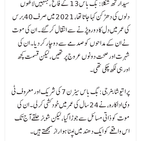
سیدارتھ شُکلا: بگ باس 13 کے فاتح، جنہیں لاکھوں
دلوں کی دھڑکن کہا جاتا تھا، 2021 میں صرف 40 برس
کی عمر میں دل کا دورہ پڑنے سے انتقال کر گئے۔ ان کی موت
نے ان کے مداحوں کو صدمے سے دوچار کر دیا۔ ان کی
شہرت اور صحت دونوں عروج پر تھیں، لیکن قسمت کچھ
اور ہی لکھ چکی تھی۔
پراتیوشا بنرجی: بگ باس سیزن 7 کی شریک اور معروف ٹی
وی اداکارہ، نے 24 سال کی عمر میں خودکشی کر لی۔ ان کی
موت کو ذاتی مسائل سے جوڑا گیا، لیکن شوبز حلقے آج تک
اس واقعے کو ایک دھند میں لپٹا ہوا راز سمجھتے ہیں۔