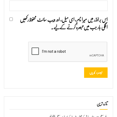
اس براؤزر میں میرا نام، ای میل، اور ویب سائٹ محفوظ رکھیں
اگلی بار جب میں تبصرہ کرنے کےلیے۔
تازہ ترین