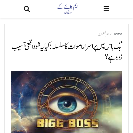
Home
انٹرٹینمنٹ
بگ باس میں پراسرار اموات کا سلسلہ: کیا یہ شو واقعی آسیب
زدہ ہے؟