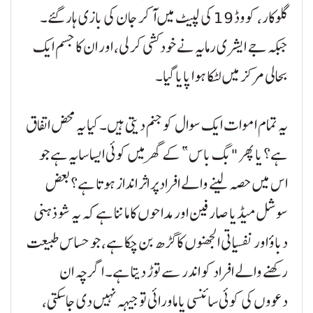
گلوکار، کووڈ 19 کی لپیٹ میں آ کر جان کی بازی ہار گئے۔
جبکہ جے ایشری رمایہ نے خودکشی کر لی، اور ان کا جسم ایک
بحالی مرکز میں لٹکا ہوا پایا گیا۔
یہ تمام اموات ایک سوال کو جنم دیتی ہیں۔ کیا یہ محض اتفاق
ہے؟ یا پھر "بگ باس” کے گھر میں کوئی ایسا سایہ ہے جو
اس میں حصہ لینے والے افراد پر اثر انداز ہوتا ہے؟ بعض
سوشل میڈیا صارفین اور مداحوں کا ماننا ہے کہ یہ شو ذہنی
دباؤ اور نفسیاتی الجھنوں کا گڑھ بن چکا ہے، جو حساس طبیعت
رکھنے والے افراد کو اندر سے توڑ دیتا ہے۔ اگرچہ ان
دعووں کی کوئی سائنسی یا ماورائی توجیہہ نہیں دی جا سکتی،