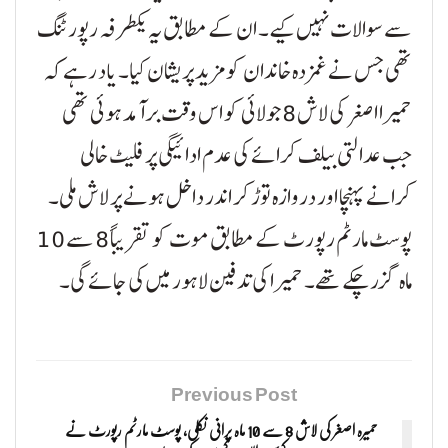
سے سوالات نہیں کیے۔ ان کے مطابق یہ یکطرفہ رپورٹنگ
تھی جس نے غمزدہ خاندان کو مزید پریشان کیا۔ یاد رہے کہ
حمیرا اصغر کی لاش 8 جولائی کو اس وقت برآمد ہوئی تھی
جب عدالتی بیلف کرائے کی عدم ادائیگی پر فلیٹ خالی
کرانے پہنچا اور دروازہ توڑ کر اندر داخل ہونے پر لاش ملی۔
پوسٹ مارٹم رپورٹ کے مطابق موت کو تقریباً 8 سے 10
ماہ گزر چکے تھے۔ حمیرا کی تدفین لاہور میں کی جائے گی۔
Previous Post
حمیرہ اصغر کی لاش 8 سے 10 ماہ پرانی نکلی، پوسٹ مارٹم رپورٹ نے