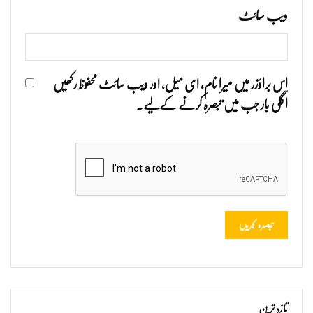
ویب‌ سائٹ
اس براؤزر میں میرا نام، ای میل، اور ویب سائٹ محفوظ رکھیں
اگلی بار جب میں تبصرہ کرنے کےلیے۔
تازہ ترین