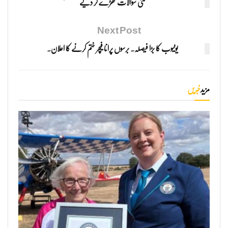
کئی سوالات کھڑے کر دیے
Next Post
یوٹیوب کا بڑا فیصلہ۔ برسوں پرانا فیچر ختم کرنے کا اعلان۔
مزید
خبریں