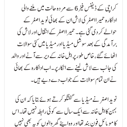
کراچی کے ڈیفنس فیز 6 سے مردہ حالت میں ملنے والی
اداکارہ حمیرا اصغر کی لاش ان کے بھائی نوید اصغر کے
حوالے کر دی گئی ہے۔ حمیرا اصغر کے انتقال اور لاش کی
برآمدگی کے بعد سوشل میڈیا اور میڈیا میں کئی سوالات
اٹھائے گئے، خاص طور پر اہل خانہ کے دیر سے آنے اور والد
کی جانب سے لاش لینے سے انکار پر۔ اب اداکارہ کے بھائی
نے ان تمام سوالات کے جواب دے دیے ہیں۔
نوید اصغر نے میڈیا سے گفتگو کرتے ہوئے بتایا کہ ان کی
بہن کا اہل خانہ سے ایک سال سے کوئی رابطہ نہیں تھا۔ اس
کا موبائل فون بند تھا اور وہ اپنے گھر والوں کو یہ بھی نہیں