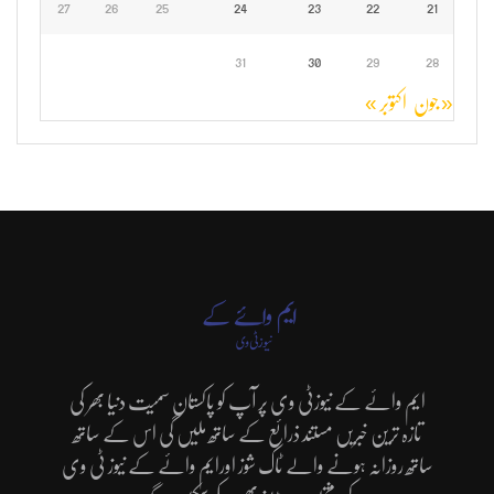
27
26
25
24
23
22
21
31
30
29
28
« جون
اکتوبر »
ایم وائے کے نیوزٹی وی پر آپ کو پاکستان سمیت دنیا بھر کی
تازہ ترین خبریں مستند ذرائع کے ساتھ ملیں گی اس کے ساتھ
ساتھ روزانہ ہونے والے ٹاک شوز اورایم وائے کے نیوز ٹی وی