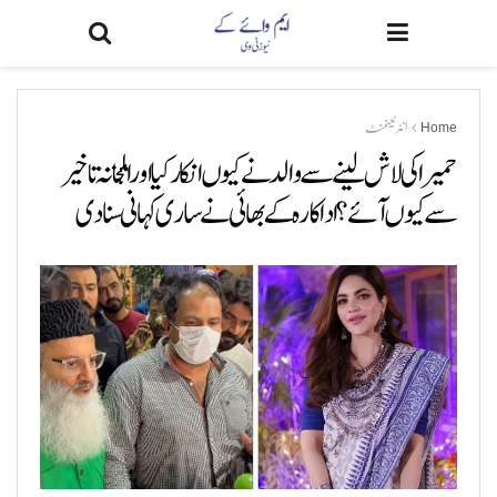
Home
انٹرٹینمنٹ
حمیرا کی لاش لینے سے والد نے کیوں انکار کیا اور اہلخانہ تاخیر
سے کیوں آئے؟ اداکارہ کے بھائی نے ساری کہانی سنادی