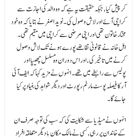
کر پیش کیا، جبکہ حقیقت یہ ہے کہ وہ والد کی اجازت سے
کراچی آئے اور لاش وصول کی۔نوید اصغر نے بتایا کہ وہ خود
مختار خاتون تھی اور اپنی مرضی سے کراچی میں مقیم تھی۔
اہل خانہ نے قانونی تقاضے پورے ہونے تک لاش وصول
کرنے میں تاخیر کی، اور اس دوران وہ مسلسل چھیپا اور
پولیس سے رابطے میں تھے۔ انہوں نے مزید کہا کہ ایف آئی
آر کا فیصلہ پوسٹ مارٹم رپورٹ اور دیگر شواہد کی بنیاد پر کیا
جائے گا۔
انہوں نے میڈیا سے شکایت کی کہ سب کی توجہ صرف ان
کے خاندان پر رہی، کسی نے مالک مکان یا دیگر متعلقہ افراد