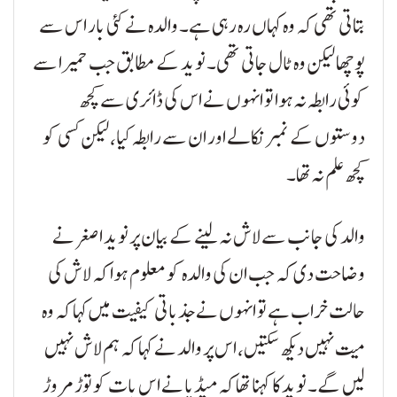
بتاتی تھی کہ وہ کہاں رہ رہی ہے۔ والدہ نے کئی بار اس سے
پوچھا لیکن وہ ٹال جاتی تھی۔ نوید کے مطابق جب حمیرا سے
کوئی رابطہ نہ ہوا تو انہوں نے اس کی ڈائری سے کچھ
دوستوں کے نمبر نکالے اور ان سے رابطہ کیا، لیکن کسی کو
کچھ علم نہ تھا۔
والد کی جانب سے لاش نہ لینے کے بیان پر نوید اصغر نے
وضاحت دی کہ جب ان کی والدہ کو معلوم ہوا کہ لاش کی
حالت خراب ہے تو انہوں نے جذباتی کیفیت میں کہا کہ وہ
میت نہیں دیکھ سکتیں، اس پر والد نے کہا کہ ہم لاش نہیں
لیں گے۔ نوید کا کہنا تھا کہ میڈیا نے اس بات کو توڑ مروڑ