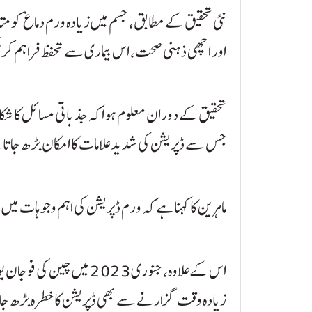
نئی تحقیق کے مطابق، جسم میں زیادہ ورم دماغ کو متاثر
اور اچھی ذہنی صحت، اس بیماری سے تحفظ فراہم کر 
جس سے ڈپریشن کی شدید علامات کا امکان بڑھ جاتا
ماہرین کا کہنا ہے کہ ورم ڈپریشن کی اہم وجوہات می
اس کے علاوہ، جنوری 2023 م
زیادہ وقت گزارنے سے بھی ڈپریشن کا خطرہ بڑھ جا