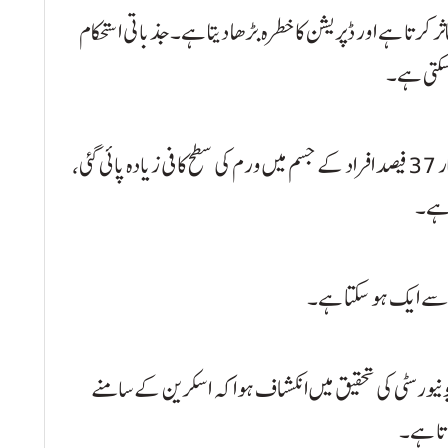
 کرتا ہے اور ڈپریشن کا خطرہ بڑھا دیتا ہے۔ جذباتی استحکام
سکتی ہے۔
تحقیق کے دوران معلوم ہوا کہ جذباتی مسائل کا شکار 37 فیصد افراد کے جسم میں ورم کی سطح کافی زیادہ پائی گئی،
 ہے۔
ں سے ایک ہو سکتا ہے۔
یں چین کی فوجان یونیورسٹی کی تحقیق میں انکشاف ہوا کہ اسکرین کے سامنے
تا ہے۔