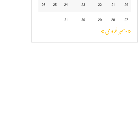
26
25
24
23
22
21
20
31
30
29
28
27
« دسمبر
فروری »