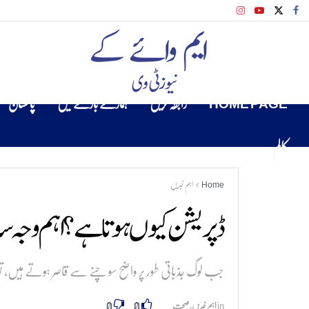
HOME PAGE
رابطہ کریں
ہمارے بارے میں
پاکستان
کالم
Home
اہم خبریں
ڈپریشن کیوں ہوتا ہے؟ اہم وجہ سا
جب لوگ جذباتی طور پر واضح سوچنے سے قاصر ہوتے ہیں، تو ان
0
0
in
اہم خبریں
,
صحت