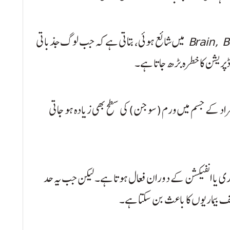
Brain, 
میں شائع ہوئی، بتاتی ہے کہ جب لوگ جذباتی
پریشن کا خطرہ بڑھ جاتا ہے۔
افراد کے جسم میں ورم (سوجن) کی سطح بھی زیادہ ہو جاتی
اری یا انفیکشن کے دوران فعال ہوتا ہے۔ لیکن جب یہ حد
لف بیماریوں کا باعث بن سکتا ہے۔