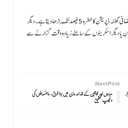
تحقیق کے مطابق، اسکرین کے سامنے گزارا ہوا ہر اضافی گھنٹہ ڈپریشن کا خطرہ 5 فیصد تک بڑھا دیتا ہے۔ دیگر
ٹ فون یا دیگر اسکرینوں کے سامنے زیادہ وقت گزارنے سے
Next Post
ر
مردوں اور خواتین کے قد اور وزن میں بڑا فرق، سائنسدانوں کی
دلچسپ تحقیق