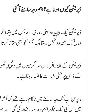
ڈپریشن کیوں ہوتا ہے؟ اہم وجہ سامنے آ گئی
ڈپریشن ایک پیچیدہ ذہنی بیماری ہے جس میں مبتلا اف
دماغ تک محدود نہیں رہتا بلکہ جسم کو بھی متاثر کرتا
ڈپریشن کے شکار افراد ان سرگرمیوں میں دلچسپی کھو
کے ذہن پر منفی خیالات کا غلبہ رہتا ہے۔
ماہرین اب تک یہ جاننے میں ناکام رہے تھے کہ آخر 
میں اس کی ایک ممکنہ اہم وجہ دریافت کی گئی ہے، جو