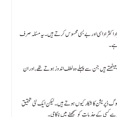
راد اکثر اداسی اور بے بسی محسوس کرتے ہیں۔ یہ مسئلہ صرف
 ہے۔
 بیٹھتے ہیں جن سے پہلے وہ لطف اندوز ہوتے تھے، اور ان
لوگ ڈپریشن کا شکار کیوں ہوتے ہیں۔ لیکن ایک نئی تحقیق
 ہے کسی کے جذبات کو سمجھنے میں ناکامی۔