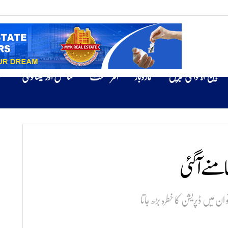
بین الاقوامی خبریں
کاروبار
انٹرٹینمنٹ
سائنس اور ٹیکنالوجی
ص
منے آ گئی
 میں ڈپریشن کا خطرہ بڑھ جاتا