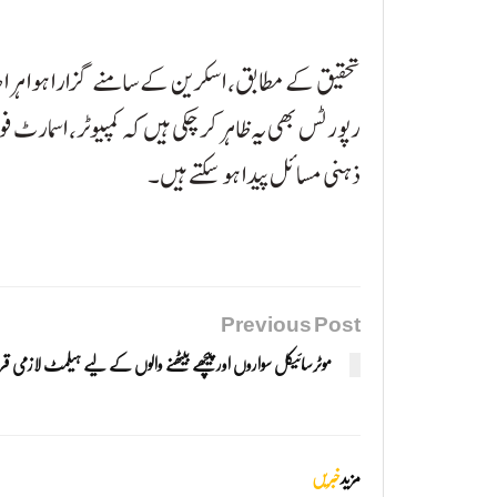
رپورٹس بھی یہ ظاہر کر چکی ہیں کہ کمپیوٹر، اسمار
ذہنی مسائل پیدا ہو سکتے ہیں۔
Previous Post
موٹرسائیکل سواروں اور پیچھے بیٹھنے والوں کے لیے ہیلمٹ لازمی قرا
مزید
خبریں