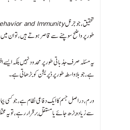
تحقیق، جو جرنل
Behavior and Immunity
طور پر واضح سوچنے سے قاصر ہوتے ہیں، تو ان میں ڈ
یہ مسئلہ صرف جذباتی طور پر محدود نہیں بلکہ ایسے 
ہے، جو بلاواسطہ طور پر ڈپریشن کو بڑھاتی ہے۔
ورم، دراصل جسم کا ایک دفاعی نظام ہے، جو کسی بیم
سے زیادہ بڑھ جائے یا مستقل برقرار رہے، تو یہ مخت