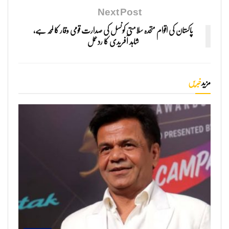
Next Post
پاکستان کی اقوام متحدہ سلامتی کونسل کی صدارت قومی وقار کا لمحہ ہے،
شاہد آفریدی کا ردعمل
مزید
خبریں