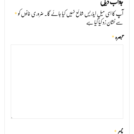
جواب دیں
*
آپ کا ای میل ایڈریس شائع نہیں کیا جائے گا۔
ضروری خانوں کو
سے نشان زد کیا گیا ہے
*
تبصرہ
*
نام