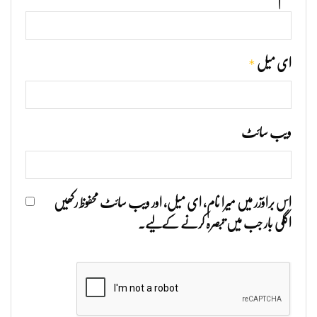
*
ای میل
ویب‌ سائٹ
اس براؤزر میں میرا نام، ای میل، اور ویب سائٹ محفوظ رکھیں
اگلی بار جب میں تبصرہ کرنے کےلیے۔