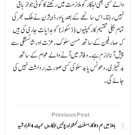
والے کسی بھی اہلکار کو ملازمت میں رکھنے کا کوئی جواز باقی
نہیں رہتا۔ اس سانحے کے بعد پاور ڈویژن نے ملک بھر کی
تمام بجلی تقسیم کار کمپنیوں (ڈسکوز) کو ہدایات جاری کی ہیں
کہ صارفین کے ساتھ حسن سلوک، عزت اور شائستگی سے
پیش آنا لازم ہے۔ دفاتر میں آنے والے عوام کے ساتھ
بدتمیزی، دھونس یا بدسلوکی کسی صورت برداشت نہیں کی
جائے گی۔
Previous Post
باجوڑ میں بم دھماکا، اسسٹنٹ کمشنر اور پولیس اہلکاروں سمیت 4 افراد شہید