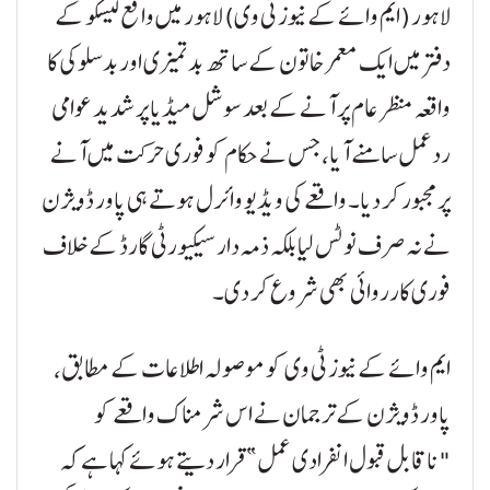
لاہور (ایم وائے کے نیوز ٹی وی) لاہور میں واقع لیسکو کے
دفتر میں ایک معمر خاتون کے ساتھ بدتمیزی اور بدسلوکی کا
واقعہ منظر عام پر آنے کے بعد سوشل میڈیا پر شدید عوامی
ردعمل سامنے آیا، جس نے حکام کو فوری حرکت میں آنے
پر مجبور کر دیا۔ واقعے کی ویڈیو وائرل ہوتے ہی پاور ڈویژن
نے نہ صرف نوٹس لیا بلکہ ذمہ دار سیکیورٹی گارڈ کے خلاف
فوری کارروائی بھی شروع کر دی۔
ایم وائے کے نیوز ٹی وی کو موصولہ اطلاعات کے مطابق،
پاور ڈویژن کے ترجمان نے اس شرمناک واقعے کو
"ناقابل قبول انفرادی عمل” قرار دیتے ہوئے کہا ہے کہ