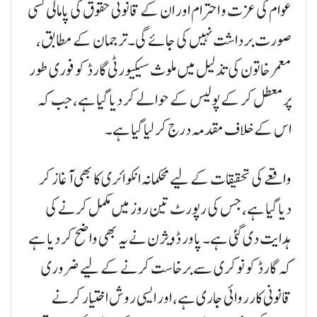
عوام کی عزت و احترام اور ان کے قانونی حقوق کی پامالی کسی
صورت برداشت نہیں کی جائے گی۔ ترجمان کے مطابق،
معمر خاتون کی تذلیل میں ملوث سیکیورٹی گارڈ کو فوری طور
پر معطل کر کے پولیس کے حوالے کر دیا گیا ہے، جب کہ
اس کے خلاف مقدمہ درج کر لیا گیا ہے۔
واقعے کی تحقیقات کے لیے محکمانہ انکوائری کا بھی آغاز کر
دیا گیا ہے، جس کی رپورٹ تین روز میں مکمل کرنے کی
ہدایت دی گئی ہے۔ پاور ڈویژن نے یہ بھی واضح کر دیا ہے
کہ گارڈ کو نوکری سے برخاست کرنے کے لیے ضروری
قانونی کارروائی جاری ہے، اور ایسی روش اختیار کرنے