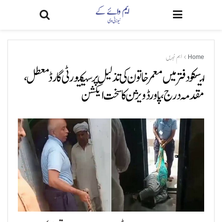
Home
اہم خبریں
لیسکو دفتر میں معمر خاتون کی تذلیل پر سیکیورٹی گارڈ معطل،
مقدمہ درج، پاور ڈویژن کا سخت ایکشن