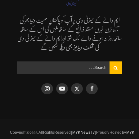
ایم وائے کے نیوزٹی وی پر آپ کو پاکستان سمیت دنیا بھر کی
تازہ ترین خبریں مستند ذرائع کے ساتھ ملیں گی اس کے ساتھ
ساتھ روزانہ ہونے والے ٹاک شوز اورایم وائے کے نیوز ٹی وی
کی مختلف ویڈیوز بھی دیکھ سکیں گے
Copyright © 2022, All Rights Reserved |
MYK News Tv
| Proudly Hosted by
MYK