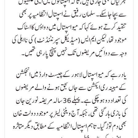
بھرتیاں بھی جاری ہیں، تاکہ اسپتالوں میں ایسی غلطیوں
سے بچا جا سکے۔ سلمان رفیق نے اسپتال انتظامیہ پر بھی
تنقید کرتے ہوئے کہا کہ میو اسپتال میں دواؤں کا اسٹاک
موجود تھا، لیکن ایم ایس (میڈیکل سپرنٹنڈنٹ) کی نااہلی کی
وجہ سے دوائیں مریضوں تک نہیں پہنچ پا رہی تھیں۔
یاد رہے کہ میو اسپتال لاہور کے چیسٹ وارڈ میں انجکشن
کے مبینہ ری ایکشن سے جاں بحق ہونے والے مریضوں
کی تعداد دو ہو چکی ہے۔ پہلے 36 سالہ مریضہ نورین جان
کی بازی ہار گئی تھی، جبکہ آج وینٹی لیٹر پر موجود دولت خان
بھی دم توڑ گیا۔ تاہم اسپتال انتظامیہ کے مطابق دیگر متاثرہ