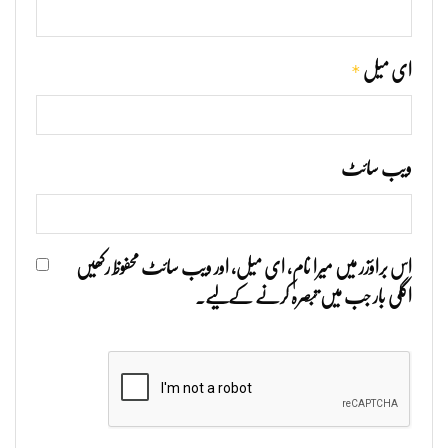
*
ای میل
ویب‌ سائٹ
اس براؤزر میں میرا نام، ای میل، اور ویب سائٹ محفوظ رکھیں
اگلی بار جب میں تبصرہ کرنے کےلیے۔