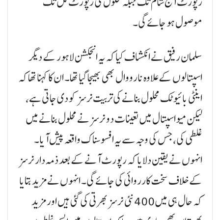
رپورٹ آج شام تک جبکہ محلول کی رپورٹ کل تک
موصول ہو جائے گی۔
سلمان رفیق نے انکشاف کیا کہ یہ انجکشن لاہور کے دیگر
اسپتالوں کے علاوہ نارووال بھی بھیجا گیا تھا۔ ان کا کہنا تھا کہ
اینٹی بائیوٹک محلول بنانے کی تربیت نرسز کو دی جاتی ہے،
لیکن میو اسپتال میں تعینات دو نرسز نے محلول بنانے میں
غلطی کی، جس کی وجہ سے یہ افسوسناک واقعہ پیش آیا۔
انہوں نے یقین دلایا کہ رپورٹ آنے کے بعد ذمہ دار نرسز
کے خلاف سخت کارروائی کی جائے گی۔ انہوں نے مزید بتایا
کہ حال ہی میں 400 نئی نرسز بھرتی کی گئی ہیں اور مزید