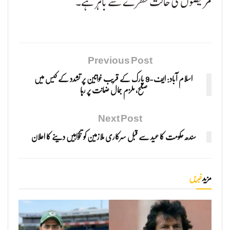
مریضوں کی حالت خطرے سے باہر ہے۔
Previous Post
اسلام آباد: ایف-9 پارک کے قریب خواتین پر تشدد کے کیس میں
صلح، ملزم جمال ضمانت پر رہا
Next Post
سندھ حکومت کا عید سے قبل سرکاری ملازمین کو تنخواہیں دینے کا اعلان
مزید
خبریں