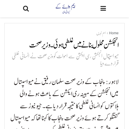
Home
اہم خبریں
انجکشن محلول بنانے میں غلطی ہوئی۔ وزیر صحت
میو اسپتال انجکشن ری ایکشن سے اموات کو وزیر صحت نے انسانی غلطی
قرار دے دیا
لاہور: پنجاب کے وزیر صحت سلمان رفیق نے میو اسپتال
میں انجکشن کے مبینہ ری ایکشن کے باعث ہونے والی
ہلاکتوں کو انسانی غلطی کا نتیجہ قرار دیا ہے۔ جیو نیوز سے
گفتگو کرتے ہوئے وزیر صحت پنجاب کا کہنا تھا کہ میو اسپتال