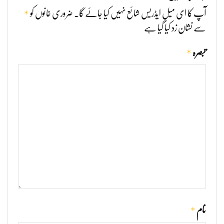
*
آپ کا ای میل ایڈریس شائع نہیں کیا جائے گا۔
ضروری خانوں کو
سے نشان زد کیا گیا ہے
*
تبصرہ
*
نام