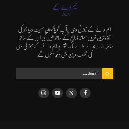
ایم وائے کے نیوزٹی وی پر آپ کو پاکستان سمیت دنیا بھر کی
تازہ ترین خبریں مستند ذرائع کے ساتھ ملیں گی اس کے ساتھ
ساتھ روزانہ ہونے والے ٹاک شوز اورایم وائے کے نیوز ٹی وی
کی مختلف ویڈیوز بھی دیکھ سکیں گے