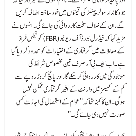
جو دکاندار سولر پینلز کی قیمتوں میں خود ساختہ اضافہ کریں
گے، ان کے خلاف سخت کارروائی کی جائے گی۔ انہوں نے
مزید کہا کہ فیڈرل بورڈ آف ریونیو (FBR) کو ٹیکس فراڈ
کے معاملات میں گرفتاری کے اختیارات کو محدود کر دیا گیا
ہے۔ اب ایف بی آر صرف تین مخصوص شرائط کی
موجودگی میں کارروائی کر سکے گا، اور پانچ کروڑ روپے سے
کم کے کیسز میں وارنٹ کے بغیر گرفتاری ممکن نہیں
ہوگی۔ ان کا کہنا تھا کہ ’’عوام کے استحصال کی اجازت کسی
صورت نہیں دی جائے گی۔‘‘
بجٹ کے دوران اپوزیشن کی جانب سے شدید احتجاج، شور