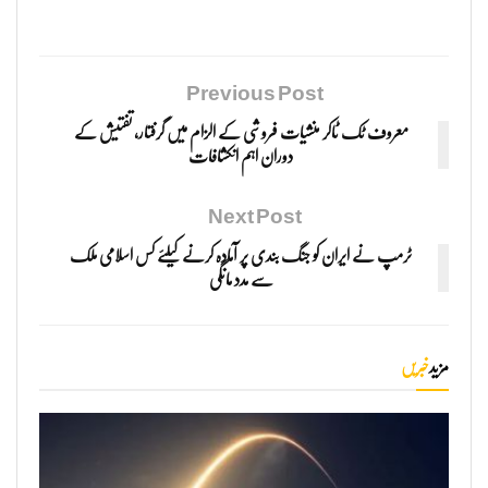
Previous Post
معروف ٹک ٹاکر منشیات فروشی کے الزام میں گرفتار، تفتیش کے
دوران اہم انکشافات
Next Post
ٹرمپ نے ایران کو جنگ بندی پر آمادہ کرنے کیلئے کس اسلامی ملک
سے مدد مانگی
مزید
خبریں