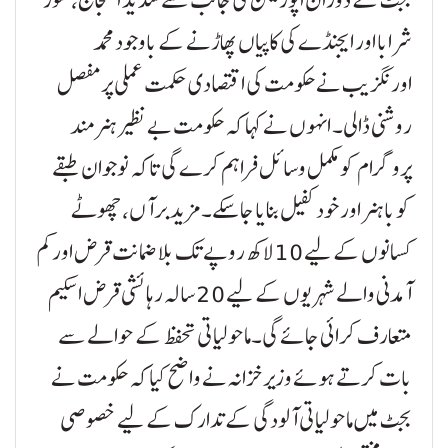
شرابا اور ایجنڈے کی کاپیاں پھاڑنے کے باوجود محمد
اورنگزیب نے حکومت کی اقتصادی حکمت عملی پر مفصل
روشنی ڈالی۔ انہوں نے کہا کہ حکومت بے نظیر ہنرمند
پروگرام کو مکمل وسائل فراہم کرے گی تاکہ نوجوان طبقے
کو باہنر اور خود کفیل بنایا جا سکے۔ مزید برآں، چھوٹے
کسانوں کے لیے 10 لاکھ روپے تک بلا ضمانت قرض اور کم
آمدنی والے شہریوں کے لیے 20 سالہ رہائشی قرض اسکیم
متعارف کرائی جائے گی۔ماحولیاتی تحفظ کے حوالے سے
بات کرتے ہوئے وزیر خزانہ نے واضح کیا کہ حکومت نے
بجٹ میں ماحولیاتی آلودگی کے تدارک کے لیے خصوصی