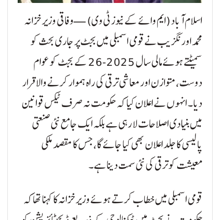
اسلام آباد (ایم وائے کے نیوز ٹی وی) — وفاقی وزیر خزانہ
محمد اورنگزیب نے قومی اسمبلی میں بجٹ پر جاری بحث کو
سمیٹتے ہوئے مالی سال 2025-26 کے بجٹ کو عوام
دوست، متوازن اور معاشی ترقی کی راہ ہموار کرنے والا قرار
دیا۔ انہوں نے اعلان کیا کہ حکومت نہ صرف ٹیکس قوانین
میں بنیادی اصلاحات لا رہی ہے بلکہ ایک جامع نئی صنعتی
پالیسی کا جلد اعلان بھی کیا جائے گا، جس کا مقصد ملکی
معیشت کو ترقی کی نئی سمت دینا ہے۔
قومی اسمبلی میں خطاب کرتے ہوئے وزیر خزانہ کا کہنا تھا کہ
حکومت نے بجٹ میں ٹیکنالوجی کے ذریعے ڈیجیٹائزیشن کو