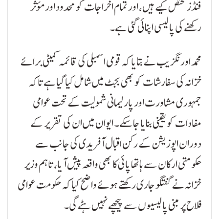
فنڈز مختص کیے ہیں، اور تمام اخراجات کو محدود اور مؤثر
رکھنے کی پالیسی اپنائی گئی ہے۔
محمد اورنگزیب نے بتایا کہ قومی اسمبلی کی قائمہ کمیٹی برائے
خزانہ کی سفارشات کو بھی بجٹ میں شامل کیا گیا ہے تاکہ
جمہوری مشاورت اور پارلیمانی شمولیت کے تحت عوامی
مفادات کو یقینی بنایا جا سکے۔ ایوان میں ان کی تقریر کے
دوران اپوزیشن کے رکن اقبال آفریدی کی جانب سے
حکومتی ارکان سے ہاتھا پائی کا بھی واقعہ پیش آیا، تاہم وزیر
خزانہ نے گفتگو جاری رکھتے ہوئے واضح کیا کہ حکومت عوامی
فلاح پر مبنی پالیسیوں سے پیچھے نہیں ہٹے گی۔