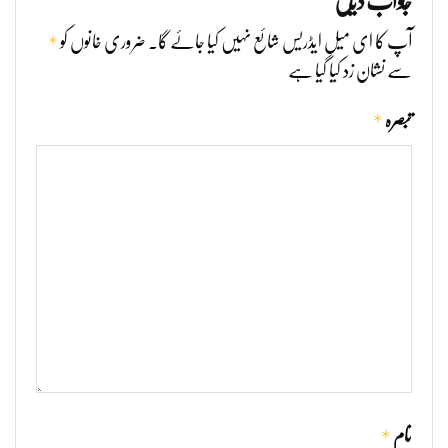
جواب دیں
*
آپ کا ای میل ایڈریس شائع نہیں کیا جائے گا۔
ضروری خانوں کو
سے نشان زد کیا گیا ہے
*
تبصرہ
*
نام