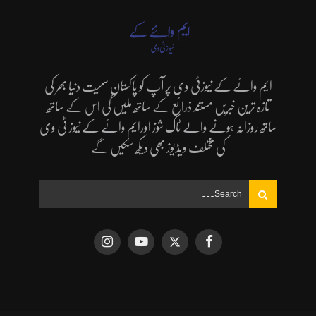
ایم وائے کے نیوزٹی وی پر آپ کو پاکستان سمیت دنیا بھر کی
تازہ ترین خبریں مستند ذرائع کے ساتھ ملیں گی اس کے ساتھ
ساتھ روزانہ ہونے والے ٹاک شوز اورایم وائے کے نیوز ٹی وی
کی مختلف ویڈیوز بھی دیکھ سکیں گے