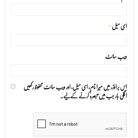
*
ای میل
ویب‌ سائٹ
اس براؤزر میں میرا نام، ای میل، اور ویب سائٹ محفوظ رکھیں
اگلی بار جب میں تبصرہ کرنے کےلیے۔