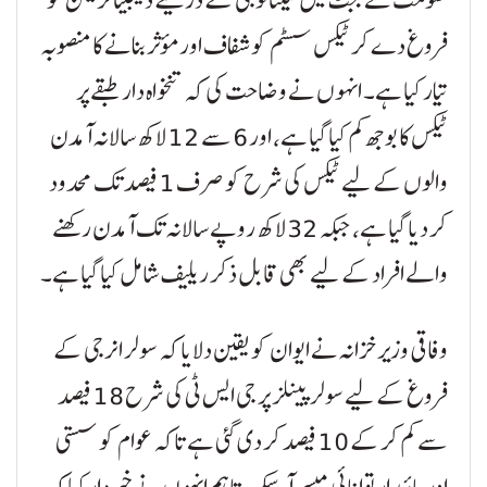
فروغ دے کر ٹیکس سسٹم کو شفاف اور مؤثر بنانے کا منصوبہ
تیار کیا ہے۔ انہوں نے وضاحت کی کہ تنخواہ دار طبقے پر
ٹیکس کا بوجھ کم کیا گیا ہے، اور 6 سے 12 لاکھ سالانہ آمدن
والوں کے لیے ٹیکس کی شرح کو صرف 1 فیصد تک محدود
کر دیا گیا ہے، جبکہ 32 لاکھ روپے سالانہ تک آمدن رکھنے
والے افراد کے لیے بھی قابل ذکر ریلیف شامل کیا گیا ہے۔
وفاقی وزیر خزانہ نے ایوان کو یقین دلایا کہ سولر انرجی کے
فروغ کے لیے سولر پینلز پر جی ایس ٹی کی شرح 18 فیصد
سے کم کر کے 10 فیصد کر دی گئی ہے تاکہ عوام کو سستی
اور پائیدار توانائی میسر آ سکے۔ تاہم انہوں نے خبردار کیا کہ