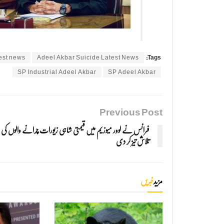
est news
Adeel Akbar Suicide Latest News
Tags:
SP Industrial Adeel Akbar
SP Adeel Akbar
Previous Post
فرانس نے لوور میوزیم میں قیمتی شاہی زیورات چرانے والوں کی
تلاش تیز کر دی
مزید
خبریں