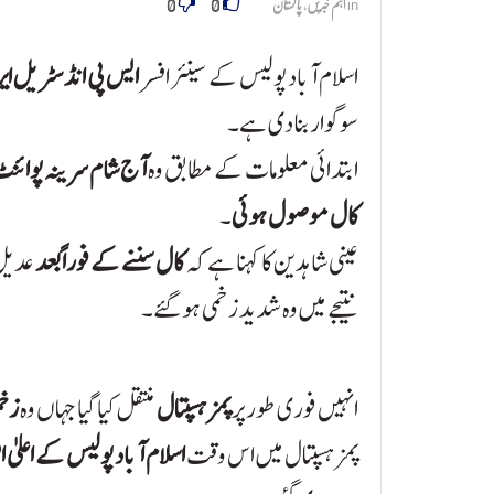
0
0
in
اہم خبریں
,
پاکستان
اسلام آباد پولیس کے سینئر افسر
ایس پی انڈسٹریل ایر
سوگوار بنا دی ہے۔
ابتدائی معلومات کے مطابق وہ
آج شام سرینہ پوائنٹ
کال موصول ہوئی
۔
عینی شاہدین کا کہنا ہے کہ
کال سننے کے فوراً بعد
عدیل 
نتیجے میں وہ شدید زخمی ہو گئے۔
انہیں فوری طور پر
پمز ہسپتال
منتقل کیا گیا جہاں وہ
زخم
پمز ہسپتال میں اس وقت
اسلام آباد پولیس کے اعلیٰ 