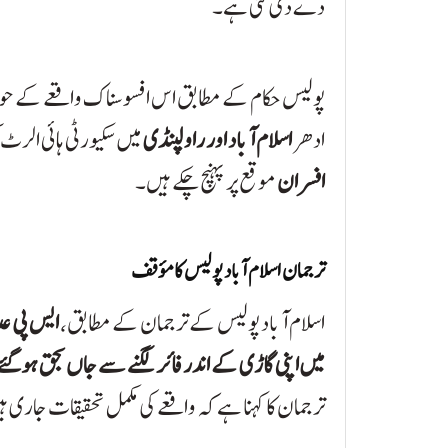
دے دی گئی ہے۔
پولیس حکام کے مطابق اس افسوسناک واقعے کے ح
ادھر
اسلام آباد اور راولپنڈی
میں سکیورٹی ہائی الرٹ 
افسران
موقع پر پہنچ چکے ہیں۔
ترجمان اسلام آباد پولیس کا مؤقف
اسلام آباد پولیس کے ترجمان کے مطابق،
ایس پی عد
میں اپنی گاڑی کے اندر فائر لگنے سے جاں بحق ہوگئے
ترجمان کا کہنا ہے کہ واقعے کی مکمل تحقیقات جاری ہ