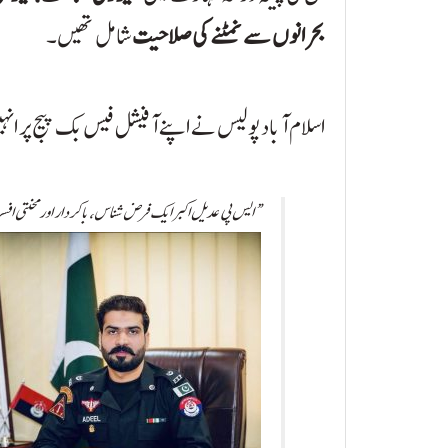
بحرانوں سے نمٹنے کی صلاحیت
شامل تھیں۔
اسلام آباد پولیس نے اپنے آفیشل فیس بک پیج پر ان
“ایس پی عدیل اکبر ایک فرض شناس، باکردار اور محنتی افس