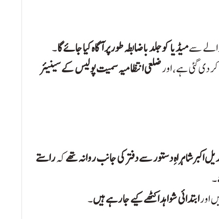
والے سے
میڈیا کو جلد باضابطہ طور پر آگاہ کیا جائے گا
۔
کر دی گئی ہے، اور
ضلعی انتظامیہ سمیت پولیس کے سینیئر
یل اکبر شاہراہِ دستور سے دفتر کی جانب روانہ تھے
کہ
راستے
۔
یں اور
ابتدائی شواہد اکٹھے کیے جا رہے ہیں
۔