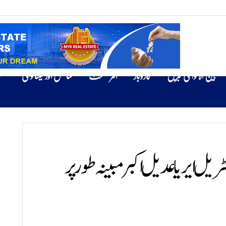
بین الاقوامی خبریں
کاروبار
انٹرٹینمنٹ
سائنس اور ٹیکنالوجی
ص
یل ایریا عدیل اکبر مبینہ طور پر