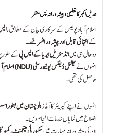
عدیل اکبر کا تعلیمی و پیشہ ورانہ پس منظر
اسلام آباد پولیس کے سرکاری بیان کے مطابق،
ایس 
کے
انتہائی قابل اور پیشہ ور افسر
تھے۔
وہ حال ہی میں
انڈسٹریل ایریا کے ایس پی
کے طور پر
انہوں نے
نیشنل ڈیفنس یونیورسٹی (NDU) اسلام آباد
حاصل کی تھی۔
انہوں نے اپنے کیریئر کا آغاز
بلوچستان میں بطور اسس
اضلاع میں نمایاں خدمات انجام دیں۔
ان کی پیشہ ورانہ مہارت میں
سکیورٹی مینجمنٹ، کمیون