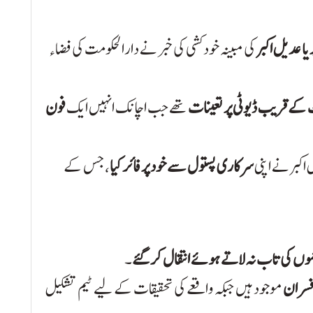
یا عدیل اکبر
کی مبینہ خودکشی کی خبر نے دارالحکومت کی فضاء
 کے قریب ڈیوٹی پر تعینات
تھے جب اچانک انہیں ایک
فون
اکبر نے اپنی
سرکاری پستول سے خود پر فائر کیا
، جس کے
وں کی تاب نہ لاتے ہوئے انتقال کر گئے
۔
افسران
موجود ہیں جبکہ واقعے کی تحقیقات کے لیے ٹیم تشکیل