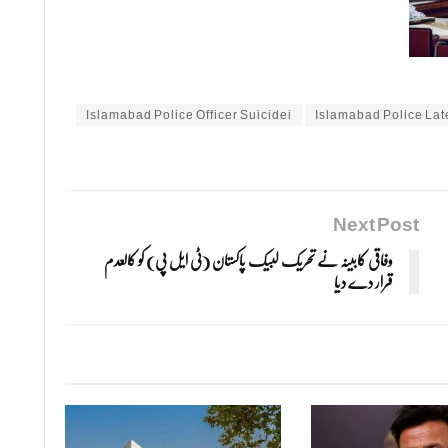
Islamabad Police Officer Suicidei
Islamabad Police Lat
Next Post
وفاقی کابینہ نے تحریک لبیک پاکستان (ٹی ایل پی) کو کالعدم
قرار دے دیا