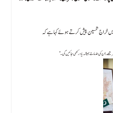
ہیں خراجِ تحسین پیش کرتے ہوئے کہا ہے کہ
ر تھے، ان کی خدمات ہمیشہ یاد رکھی جائیں گی۔”