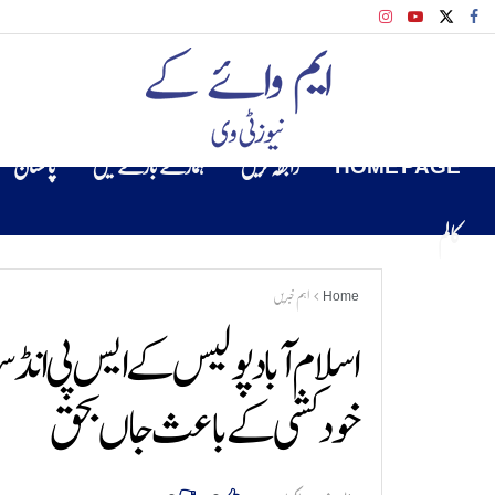
HOME PAGE
رابطہ کریں
ہمارے بارے میں
پاکستان
کالم
Home
اہم خبریں
اسلام آباد پولیس کے ایس پی انڈسٹر
خودکشی کے باعث جاں بحق