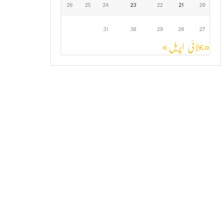
26
25
24
23
22
21
20
31
30
29
28
27
« جولائی
اپریل »