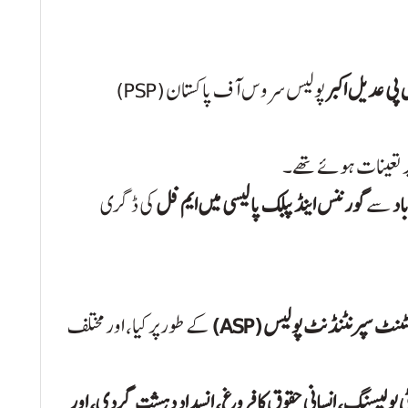
پی عدیل اکبر
پولیس سروس آف پاکستان (PSP)
 تعینات ہوئے تھے۔
سے
گورننس اینڈ پبلک پالیسی میں ایم فل
کی ڈگری
ٹنٹ سپرنٹنڈنٹ پولیس (ASP)
کے طور پر کیا، اور مختلف
ٹی پولیسنگ، انسانی حقوق کا فروغ، انسدادِ دہشت گردی، اور