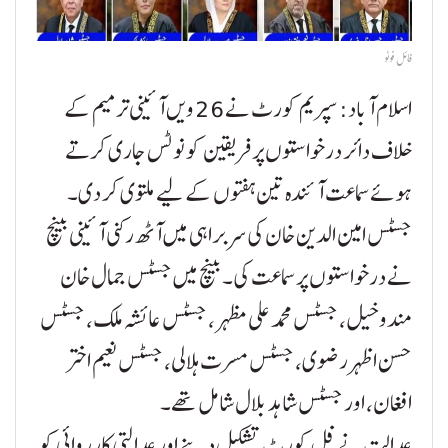
فائل فوٹو
اسلام آباد: سپریم کورٹ نے 26 ویں آئینی ترمیم کے
خلاف دائر درخواستوں پر فریقین کو نوٹس جاری کرتے
ہوئے سماعت آئندہ تین ہفتوں کے لیے ملتوی کر دی۔
جسٹس امین الدین خان کی سربراہی میں آٹھ رکنی آئینی بینچ
نے درخواستوں پر سماعت کی۔ بینچ میں جسٹس جمال خان
مندوخیل، جسٹس محمد علی مظہر، جسٹس عائشہ ملک، جسٹس
حسن اظہر رضوی، جسٹس مسرت ہلالی، جسٹس نعیم اختر
افغان، اور جسٹس شاہد بلال شامل تھے۔
عدالت نے فل کورٹ تشکیل دینے اور عدالتی کارروائی کو