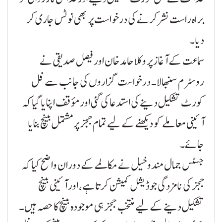
براہ راست نشر کرنے کی درخواست پر بھی نوٹس جاری کر
دیا۔
سماعت کے آغاز پر وکلا حامد خان اور فیصل صدیقی نے
روسٹرم سنبھالا۔ درخواست گزاروں کی جانب سے فل
کورٹ تشکیل دینے کی استدعا کی گئی اور مؤقف اپنایا گیا کہ
آئینی معاملے کو دیکھنے کے لیے تمام ججز پر مشتمل بینچ بنایا
جائے۔
جسٹس جمال مندوخیل نے مکالمے کے دوران واضح کیا کہ
ججز کی نامزدگی جوڈیشل کمیشن کرتا ہے، اور آئینی بینچ
تشکیل دینے کے لیے منتخب ججز ہی موجودہ بینچ کا حصہ ہیں۔