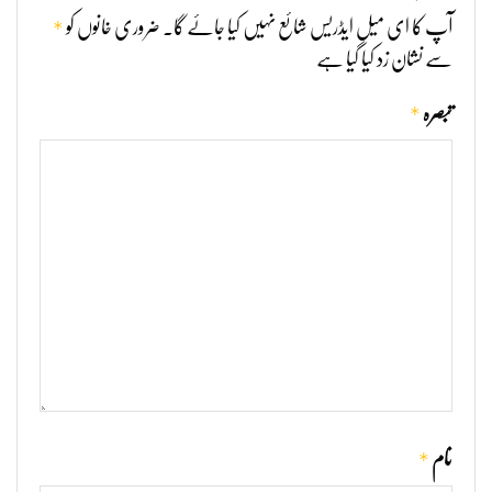
*
آپ کا ای میل ایڈریس شائع نہیں کیا جائے گا۔
ضروری خانوں کو
سے نشان زد کیا گیا ہے
*
تبصرہ
*
نام