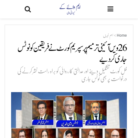
Home
اہم خبریں
26 ویں آئینی ترمیم پر سپریم کورٹ نے فریقین کو نوٹس
جاری کر دیے
فل کورٹ تشکیل دینے اور عدالتی کارروائی کو براہ راست نشر کرنے کی
درخواست پر بھی نوٹس جاری