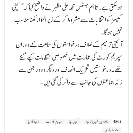
ہو سکتی ہے۔ تاہم جسٹس محمد علی مظہر نے واضح کیا کہ آئینی
کیسز کو انتخابات سے مشروط کر کے زیر التوا رکھنا مناسب
نہیں ہوگا۔
آئینی ترمیم کے خلاف درخواستوں کی سماعت کے دوران
سپریم کورٹ کی عمارت میں خصوصی انتظامات کیے گئے
تھے۔ درخواستیں تحریک انصاف اور دیگر دو درجن سے
زائد جماعتوں کی جانب سے دائر کی گئی ہیں۔
Tags:
26ویں آئینی ترمیم
آئینی بنچ
سپریم کورٹ
لائیو کوریج
نوٹسز جاری