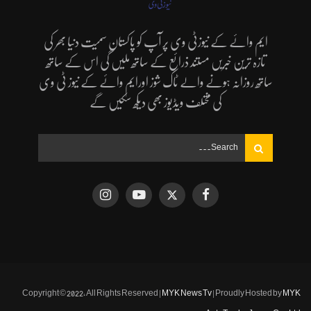
ایم وائے کے نیوزٹی وی پر آپ کو پاکستان سمیت دنیا بھر کی
تازہ ترین خبریں مستند ذرائع کے ساتھ ملیں گی اس کے ساتھ
ساتھ روزانہ ہونے والے ٹاک شوز اورایم وائے کے نیوز ٹی وی
کی مختلف ویڈیوز بھی دیکھ سکیں گے
Copyright © 2022, All Rights Reserved |
MYK News Tv
| Proudly Hosted by
MYK