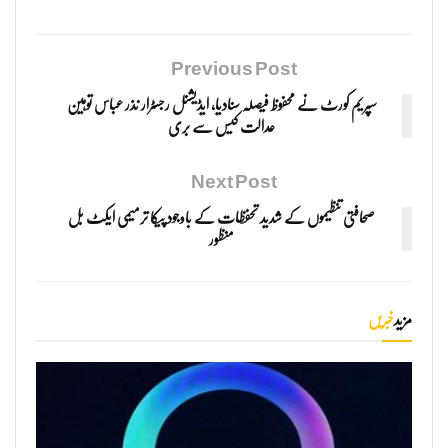
Previous Post
سپریم کورٹ نے محفوظ فیصلہ سنادیا، ایڈیشنل رجسٹرار نذر عباس توہین
عدالت کیس سے بری
Next Post
صحافتی تنظیموں کے شدید تحفظات کے باوجود پیکا ترمیمی ایکٹ بل
منظور
مزید
خبریں