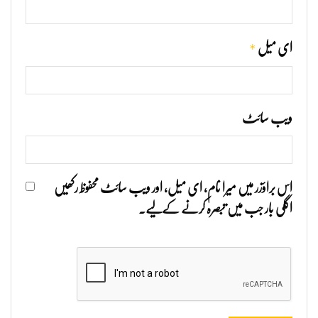
*
ای میل
ویب‌ سائٹ
اس براؤزر میں میرا نام، ای میل، اور ویب سائٹ محفوظ رکھیں
اگلی بار جب میں تبصرہ کرنے کےلیے۔