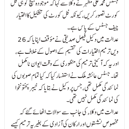
جسٹس محمد علی مظہر نے وکلا سے کہا کہ موجودہ بینچ کو ہی فل
کورٹ تصور کریں، کیونکہ فل کورٹ کی تشکیل کا اختیار
چیف جسٹس کے پاس ہے۔
عدالت میں وکیل فیصل صدیقی نے مؤقف اپنایا کہ 26
ویں ترمیم اختیارات کی تقسیم کے اصول کے خلاف ہے،
اور یہ کہ آئینی ترمیم کی منظوری کے وقت ایوان نامکمل
تھا۔ جسٹس عائشہ ملک نے استفسار کیا کہ کیا تمام صوبوں کی
نمائندگی مکمل تھی، جس پر وکیل نے بتایا کہ خیبرپختونخوا
کی نمائندگی مکمل نہیں تھی۔
عدالت میں وکلاء کی جانب سے سوالات اٹھائے گئے کہ
مخصوص نشستوں اور ارکان کی آزادی کے بغیر یہ ترمیم کیسے