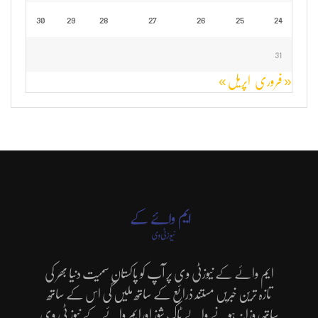
30
29
28
27
26
25
24
31
« فروری
اپریل »
ایم وائے کے نیوزٹی وی پر آپ کو پاکستان سمیت دنیا بھر کی
تازہ ترین خبریں مستند ذرائع کے ساتھ ملیں گی اس کے ساتھ
ساتھ روزانہ ہونے والے ٹاک شوز اورایم وائے کے نیوز ٹی وی