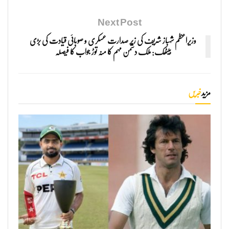
Next Post
وزیراعظم شہباز شریف کی زیر صدارت عسکری و صوبائی قیادت کی بڑی
بیٹھک: ملک دشمن مہم کا منہ توڑ جواب کا فیصلہ
مزید
خبریں