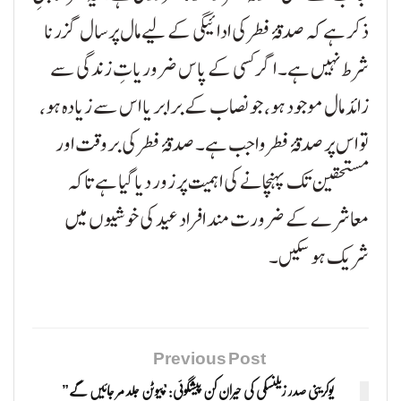
ذکر ہے کہ صدقۂ فطر کی ادائیگی کے لیے مال پر سال گزرنا
شرط نہیں ہے۔
اگر کسی کے پاس ضروریاتِ زندگی سے
زائد مال موجود ہو، جو نصاب کے برابر یا اس سے زیادہ ہو،
تو اس پر صدقۂ فطر واجب ہے۔
صدقۂ فطر کی بروقت اور
مستحقین تک پہنچانے کی اہمیت پر زور دیا گیا ہے تاکہ
معاشرے کے ضرورت مند افراد عید کی خوشیوں میں
شریک ہو سکیں۔
Previous Post
یوکرینی صدر زیلنسکی کی حیران کن پیشگوئی: "پیوٹن جلد مر جائیں گے”