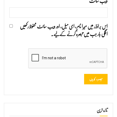
ویب‌ سائٹ
اس براؤزر میں میرا نام، ای میل، اور ویب سائٹ محفوظ رکھیں
اگلی بار جب میں تبصرہ کرنے کےلیے۔
تازہ ترین