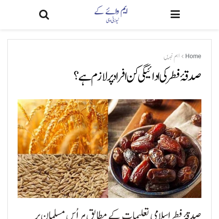
Home
اہم خبریں
صدقۂ فطر کی ادائیگی کن افراد پر لازم ہے؟
صدقۂ فطر اسلامی تعلیمات کے مطابق ہر اُس مسلمان پر