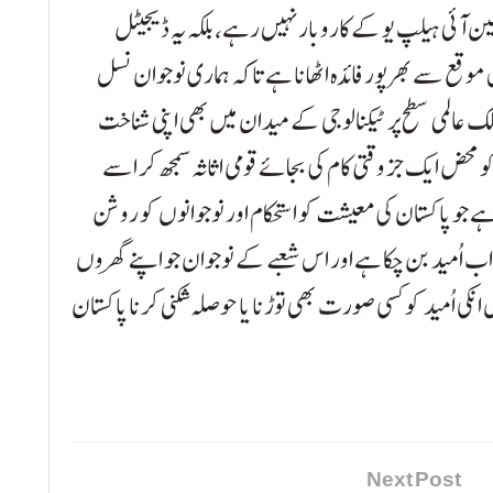
ن آئی ہیلپ یو کے کاروبار نہیں رہے، بلکہ یہ ڈیجیٹل
موقع سے بھرپور فائدہ اٹھانا ہے تاکہ ہماری نوجوان نسل
عالمی سطح پر ٹیکنالوجی کے میدان میں بھی اپنی شناخت
 محض ایک جز وقتی کام کی بجائے قومی اثاثہ سمجھ کر اسے
ہے جو پاکستان کی معیشت کو استحکام اور نوجوانوں کو روشن
ب اُمید بن چکا ہے اور اس شعبے کے نوجوان جو اپنے گھروں
یں انکی اُمید کو کسی صورت بھی توڑنا یا حوصلہ شکنی کرنا پاکستان
Next Post