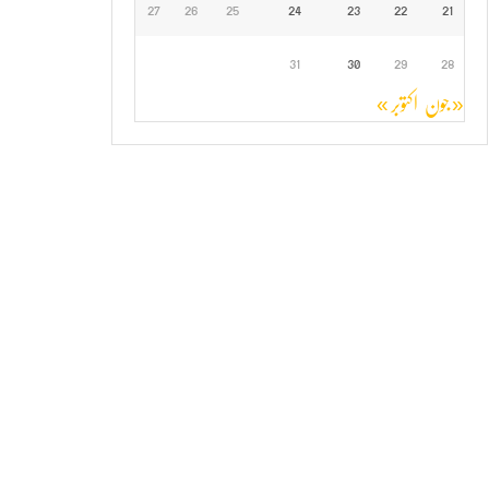
27
26
25
24
23
22
21
31
30
29
28
« جون
اکتوبر »