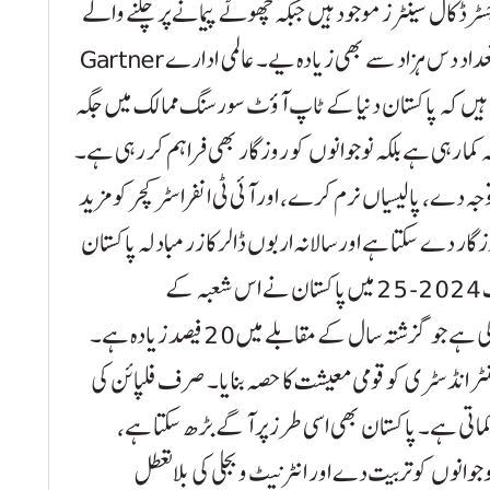
رڈ کال سینٹرز موجود ہیں جبکہ چھوٹے پیمانے پر چلنے والے
داد دس ہزاد سے بھی زیادہ یے۔ عالمی ادارے Gartner
ید کرتی ہیں کہ پاکستان دنیا کے ٹاپ آؤٹ سورسنگ ممالک میں جگہ
کما رہی ہے بلکہ نوجوانوں کو روزگار بھی فراہم کر رہی ہے۔
 دے، پالیسیاں نرم کرے، اور آئی ٹی انفراسٹرکچر کو مزید
10 لاکھ نوجوانوں کو روزگار دے سکتا ہے اور سالانہ اربوں ڈالر کا زرمبادلہ پاکستان
کے خزانے میں لا سکتا ہے۔ آپکو بتاتا چلوں کہ صرف 2024-25 میں پاکستان نے اس شعبہ کے
ذریعے 207 ملین ڈالر کی ایکسپورٹ آمدنی حاصل کی ہے جو گزشتہ سال کے مقابلے میں 20 فیصد زیادہ ہے۔
نٹر انڈسٹری کو قومی معیشت کا حصہ بنایا۔ صرف فلپائن کی
ب ڈالر کا زرمبادلہ کماتی ہے۔ پاکستان بھی اسی طرز پر آگے بڑھ سکتا ہے،
وانوں کو تربیت دے اور انٹرنیٹ و بجلی کی بلاتعطل