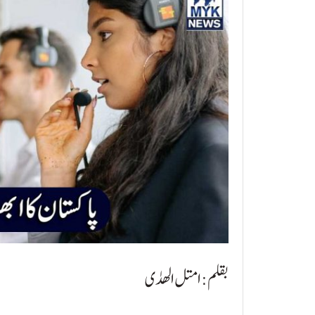
بقلم: امتل الھدٰی