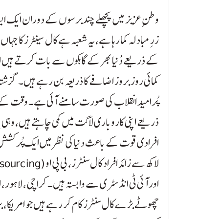
وطنِ عزیز میں پچھلے چند برسوں کے دوران ایک ایسا 
زرِ مبادلہ کما رہا ہے، یہ شعبہ ہے کال سینٹرز کا جہ
کے ذریعے دُنیا بھر کے گاہکوں سے بات کرتے ہیں ان 
کمائی روز بروز اضافے کا ذریعہ بن رہے ہیں۔ گزشتہ 
پُرامید انقلاب کی صورت سامنے آئی ہے۔ وقت کے
ذریعے اپنی کاروباری لاگت میں کمی چاہتے ہیں، وہی پا
افرادی قوت کے باعث دنیا کی نظر میں ایک پُرکشش 
لاکھ سے زائد افراد کال سنٹرز، بی پی او (Business Process Outsourcing)
اور آئی ٹی انڈسٹری سے وابستہ ہیں۔ کراچی، لاہور، 
چھوٹے بڑے کال سنٹرز کام کر رہے ہیں جو امریکا، برط