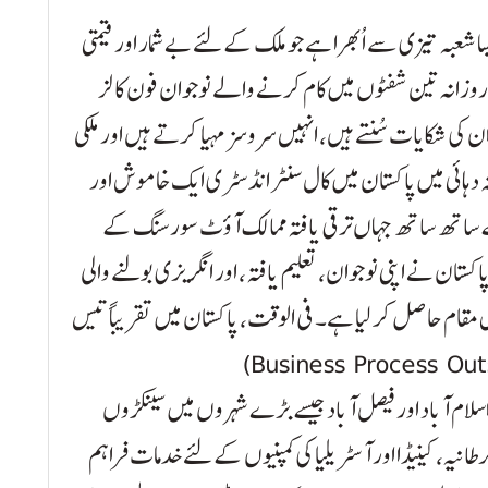
شعبہ تیزی سے اُبھرا ہے جو ملک کے لئے بے شمار اور قیمتی
اں روزانہ تین شفٹوں میں کام کرنے والے نوجوان فون کالز
کی شکایات سُنتے ہیں، انہیں سروسز مہیا کرتے ہیں اور ملکی
دہائی میں پاکستان میں کال سنٹر انڈسٹری ایک خاموش اور
 ساتھ ساتھ جہاں ترقی یافتہ ممالک آؤٹ سورسنگ کے
کستان نے اپنی نوجوان، تعلیم یافتہ، اور انگریزی بولنے والی
مقام حاصل کر لیا ہے۔ فی الوقت، پاکستان میں تقریباً تیس
اسلام آباد اور فیصل آباد جیسے بڑے شہروں میں سینکڑوں
انیہ، کینیڈا اور آسٹریلیا کی کمپنیوں کے لئے خدمات فراہم