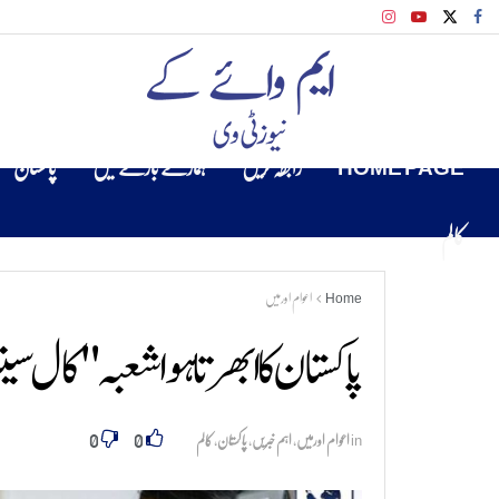
HOME PAGE
رابطہ کریں
ہمارے بارے میں
پاکستان
کالم
Home
اعوام اورمیں
پاکستان کا ابھرتا ہوا شعبہ "کال سی
0
0
in
اعوام اورمیں
,
اہم خبریں
,
پاکستان
,
کالم