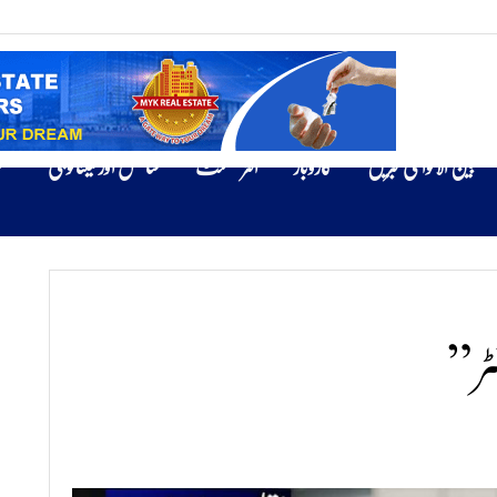
بین الاقوامی خبریں
کاروبار
انٹرٹینمنٹ
سائنس اور ٹیکنالوجی
ص
نٹر”