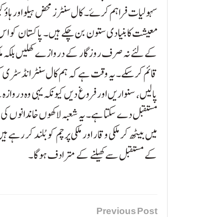
سہولیات فراہم کرۓ۔ کال سنٹرز محض ہیلو اور ہاؤ کی
معیشت کا بنیادی ستون بن چکے ہیں۔ پاکستان کو اس 
کے لئے نہ صرف روزگار کے دروازے کھلیں بلکہ ملک 
قائم کر سکے۔ یہ وقت ہے کہ ہم کال سنٹر انڈسٹری کو
پالیں، سنواریں اور فروغ دیں کیونکہ یہی وہ دروازہ 
مستقبل دے سکتا ہے۔ یہ شعبہ لاکھوں خاندانوں کی ا
میں بیٹھ کر ملکی وقار اور ملکی پرچم کو بُلند کر رہے ہ
کے مستقبل سے کھیلنے کے مترادف ہوگا۔
Previous Post