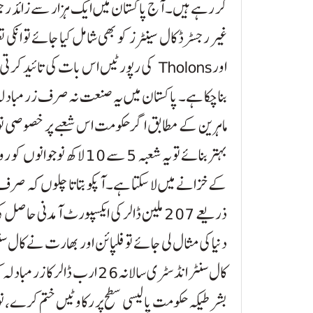
کر رہے ہیں۔ آج پاکستان میں ایک ہزار سے زائد رجسٹ
غیر رجسٹرڈ کال سینٹرز کو بھی شامل کیا جائے تو انکی تع
اور Tholons کی رپورٹیں اس بات کی تائ
بنا چکا ہے۔ پاکستان میں یہ صنعت نہ صرف زرمبادلہ 
ماہرین کے مطابق اگر حکومت اس شعبے پر خصوصی توجہ
بہتر بنائے تو یہ شعبہ 5 سے 
دنیا کی مثال لی جائے تو فلپائن اور بھارت نے کال س
کال سنٹر انڈسٹری سالانہ 26 ار
بشرطیکہ حکومت پالیسی سطح پر رکاوٹیں ختم کرے، نوج