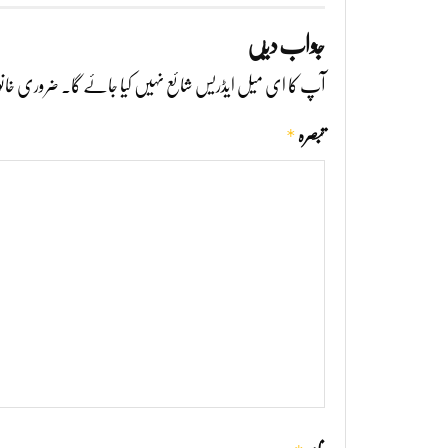
جواب دیں
آپ کا ای میل ایڈریس شائع نہیں کیا جائے گا۔
ضروری خانو
*
تبصرہ