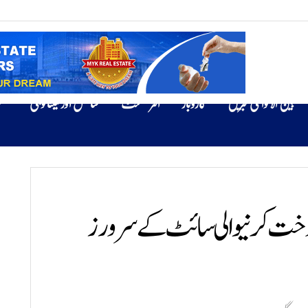
بین الاقوامی خبریں
کاروبار
انٹرٹینمنٹ
سائنس اور ٹیکنالوجی
ص
روخت کرنیوالی سائٹ کے سرورز