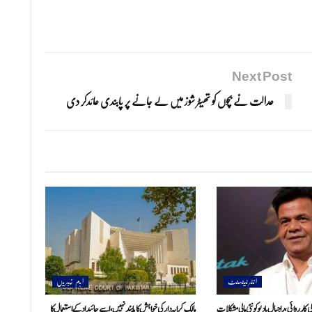
Next Post
عدالت نے بچوں کو تھیٹر شوز میں لے جانے پر پابندی عائدکر دی
انٹرٹینمنٹ
اہم خبریں
کارروائی، راجپال یادیو کو نئی مالی مشکلات
مالک کرایہ دار کی خواہش کا پابند نہیں، اسے جائیداد کے استعمال کا