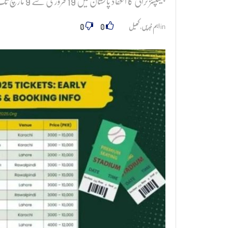
چیمپئنز ٹرافی کا انعقاد پاکستان میں 19 فروری سے 9 مارچ تک ہوگا
0
0
in
اہم خبریں
,
کھیل