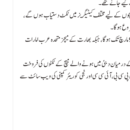
ی، لاہور اور راولپنڈی میں ہونے والے 10 میچوں کے لیے مختلف کیٹیگریز میں ٹکٹ دستیاب ہوں گے،
چیمپئنز ٹرافی کا انعقاد پاکستان میں 19 فروری سے 9 مارچ تک ہوگا، جبکہ بھارت کے میچز متحدہ عرب امارات
 درمیان دبئی میں ہونے والے میچ کے ٹکٹوں کی فروخت
 سی بی، آئی سی سی اور نجی کوریئر کمپنی کی ویب سائٹ سے