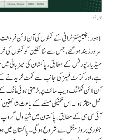
فائل فوٹو
لاہور:چیمپئنز ٹرافی کے ٹکٹوں کی آن لائن فروخت
سرورز بند ہوگئے، جس سے شائقین کو ٹکٹوں کی خری
میڈیا رپورٹس کے مطابق، پاکستان کی میزبانی می
ہے، اور کرکٹ فینز کی جانب سے ٹکٹ خریدنے کے 
آن لائن ٹکٹنگ ویب سائٹ پر بڑھتی ہوئی مانگ 
عمل متاثر ہوا۔ اس تکنیکی مسئلے کے باعث شائقین
جنوری بروز منگل سے شروع ہوگی۔ پاکستان میں ہو