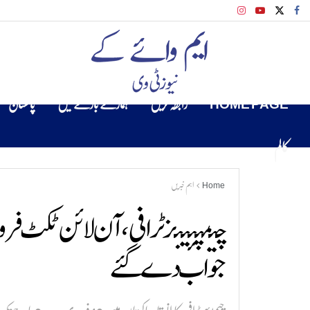
HOME PAGE
رابطہ کریں
ہمارے بارے میں
پاکستان
کالم
Home
اہم خبریں
چیمپئینز ٹرافی،آن لائن ٹکٹ ف
جواب دے گئے