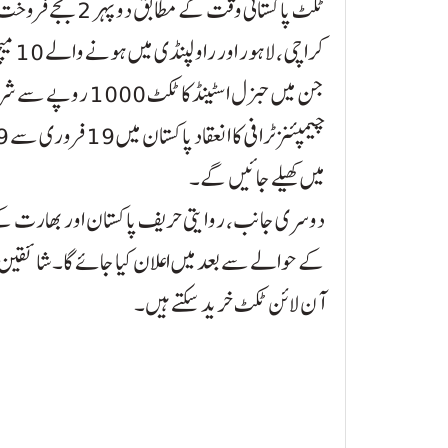
ٹکٹ پاکستانی وقت کے مطابق دوپہر 2 بجے فروخت کیے جانے تھے۔
کراچ
جن میں جنرل اسٹینڈ کا ٹکٹ 1000 روپے سے شروع ہوگا۔
میں کھیلے جائیں گے۔
دوسری جانب، روایتی حریف پاکستان اور بھارت کے
کے حوالے سے بعد میں اعلان کیا جائے گا۔ شائقین پی
آن لائن ٹکٹ خرید سکتے ہیں۔