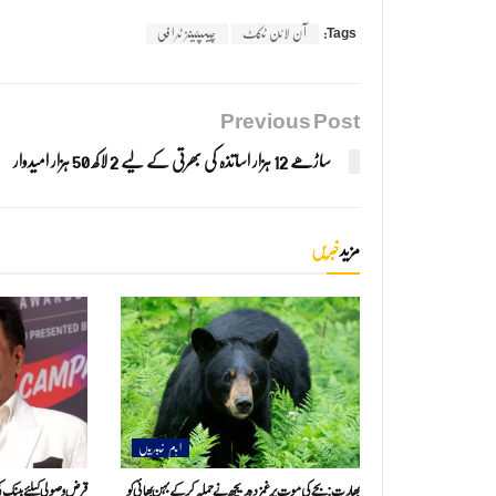
Tags:
آن لائن ٹکٹ
چیمپئینز ٹرافی
Previous Post
ساڑھے 12 ہزار اساتذہ کی بھرتی کے لیے 2 لاکھ 50 ہزار امیدوار
مزید
خبریں
اہم خبریں
بھارت: بچے کی موت پر غمزدہ ریچھ نے حملہ کرکے بہن بھائی کو
قرض وصولی کیلئے بینک کی 