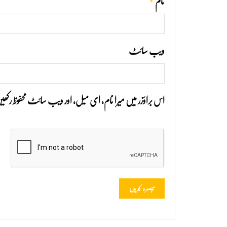
*
نام
ویب‌ سائٹ
اس براؤزر میں میرا نام، ای میل، اور ویب سائٹ محفوظ رک