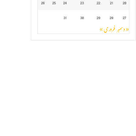
26
25
24
23
22
21
20
31
30
29
28
27
« دسمبر
فروری »