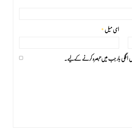
*
ای میل
ھیں اگلی بار جب میں تبصرہ کرنے کےلیے۔