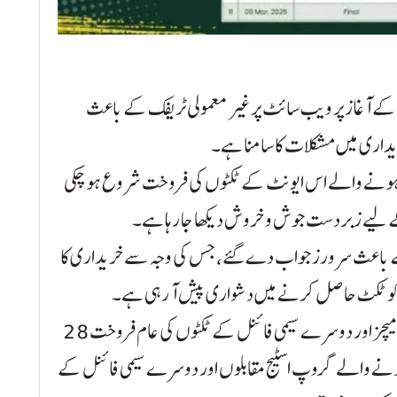
 کے آغاز پر ویب سائٹ پر غیر معمولی ٹریفک کے باعث
داری میں مشکلات کا سامنا ہے۔
ں ہونے والے اس ایونٹ کے ٹکٹوں کی فروخت شروع ہو چکی
لیے زبردست جوش و خروش دیکھا جا رہا ہے۔
کے باعث سرورز جواب دے گئے، جس کی وجہ سے خریداری کا
 کو ٹکٹ حاصل کرنے میں دشواری پیش آ رہی ہے۔
آئی سی سی کے مطابق، پاکستان میں شیڈول گروپ میچز اور دوسرے سیمی فائنل کے ٹکٹوں کی عام فروخت 28
نے والے گروپ اسٹیج مقابلوں اور دوسرے سیمی فائنل کے