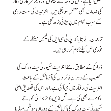
خلل آیا ہے جس کی وجہ سے بینکوں اور دیگر سرکاری دفاتر
کی خدمات بھی معطل ہو چکی ہیں۔ انٹرنیٹ کی سست روی
کے سبب عوام میں پریشانی بڑھ گئی ہے۔
ترجمان نے بتایا کہ پی ٹی سی ایل کی ٹیمیں مسئلے کے
فوری حل کیلئے کام کر رہی ہیں۔
ذرائع کے مطابق، نئے انٹرنیٹ سکیورٹی نیٹ ورک کی
تنصیب کے دوران فائر وال کی آزمائش کے باعث
انٹرنیٹ کی رفتار میں کمی آئی ہے، اور اس کی تصدیق اعلیٰ
حکام نے بھی کی ہے۔ قبل ازیں 26 جولائی کو، نئے
سکیورٹی نیٹ ورک کی آزمائش کے دوران سوشل میڈیا