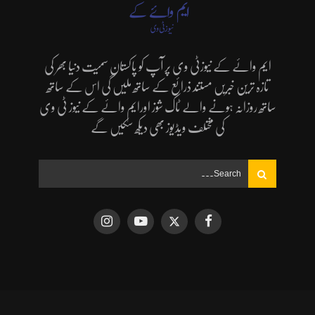
ایم وائے کے نیوزٹی وی پر آپ کو پاکستان سمیت دنیا بھر کی
تازہ ترین خبریں مستند ذرائع کے ساتھ ملیں گی اس کے ساتھ
ساتھ روزانہ ہونے والے ٹاک شوز اورایم وائے کے نیوز ٹی وی
کی مختلف ویڈیوز بھی دیکھ سکیں گے