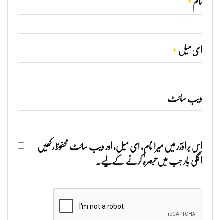
*
نام
*
ای میل
ویب‌ سائٹ
اس براؤزر میں میرا نام، ای میل، اور ویب سائٹ محفوظ رکھیں
اگلی بار جب میں تبصرہ کرنے کےلیے۔