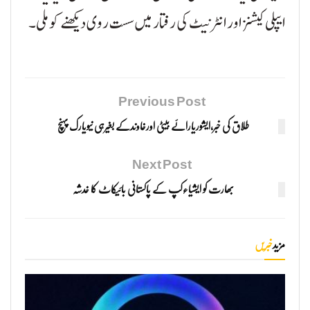
ایپلی کیشنز اور انٹرنیٹ کی رفتار میں سست روی دیکھنے کو ملی۔
Previous Post
طلاق کی خبر،ایشوریارائے بیٹی اورخاوندکے بغیرہی نیویارک پہنچ
Next Post
بھارت کو ایشیاءکپ کے پاکستانی بائیکاٹ کا خدشہ
مزید
خبریں