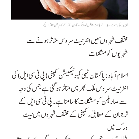
انٹرنیٹ کی سست روی کے باعث بینکوں اوردیگرسرکاری دفاترکے کام بھی متاثرہوچکے
مختلف شہروںمیں انٹرنیٹ سروس متاثرہونے سے
شہریوں کومشکلات
اسلام آباد:پاکستان ٹیلی کمیونیکیشن کمپنی (پی ٹی سی ایل) کی
انٹرنیٹ سروس ملک بھر میں متاثر ہو گئی ہے جس کی وجہ
سے صارفین کو مشکلات کا سامنا ہے۔ پی ٹی سی ایل کے
ترجمان کے مطابق، کمپنی کے مختلف شہروں میں نیٹ
ورک میں