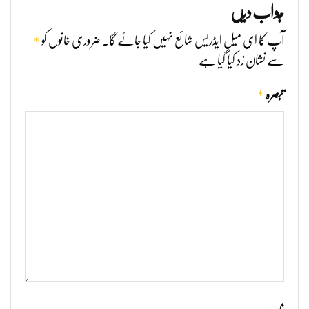
جواب دیں
*
آپ کا ای میل ایڈریس شائع نہیں کیا جائے گا۔
ضروری خانوں کو
سے نشان زد کیا گیا ہے
*
تبصرہ