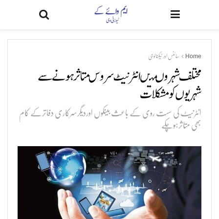
Home
سائنس اور ٹیکنالوجی
مختلف شہروںمیں انٹرنیٹ سروس متاثرہونے سے
شہریوں کومشکلات
انٹرنیٹ کی سست روی کے باعث بینکوں اوردیگرسرکاری دفاترکے کام
بھی متاثرہوچکے