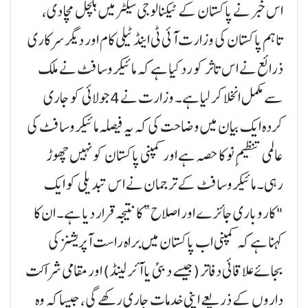
اس خبر نے پاکستان کے ٹیکنالوجی سیکٹر میں ہلچل مچا دی،
تاہم پاکستان کی وزارت آئی ٹی اینڈ ٹیلی کام اور دیگر سرکاری
ذرائع نے اس تاثر کو رد کیا ہے کہ مائیکروسافٹ نے ملک
سے مکمل انخلا کر لیا ہے۔ وزارت نے 4 جولائی کو جاری
کردہ ایک بیان میں وضاحت کی کہ یہ فیصلہ مائیکروسافٹ کی
عالمی تنظیمِ نو کا حصہ ہے اور کمپنی پاکستان کو نہیں چھوڑ
رہی۔ مائیکروسافٹ کے ترجمان نے اس تبدیلی کو ایک
"کاروباری جائزے اور اصلاح” کا نتیجہ قرار دیا ہے۔ ان کا
کہنا ہے کہ کمپنی اب پاکستان میں براہ راست آپریشنز کی
بجائے علاقائی دفاتر (جیسے دبئی یا آئرلینڈ) اور مقامی شراکت
داروں کے ذریعے اپنی خدمات جاری رکھے گی، جیسا کہ وہ