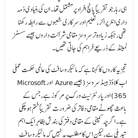
ہی رہا، جو تقریباً پانچ افراد پر مشتمل تھا۔ ان کی بنیادی ذمہ
داری انٹرپرائز، تعلیم اور سرکاری شعبوں سے رابطہ رکھنا
تھی، جبکہ زیادہ تر سروسز مقامی شراکت داروں جیسے سسٹمز
لمیٹڈ کے ذریعے فراہم کی جاتی تھیں۔
تجزیہ کاروں کا کہنا ہے کہ مائیکروسافٹ کی عالمی حکمت عملی
اب کلاؤڈ بیسڈ سروسز (جیسے Azure اور Microsoft
365) اور پارٹنر نیٹ ورک پر مرکوز ہے، جس کے
باعث چھوٹے مقامی دفاتر کی ضرورت تقریباً ختم ہو چکی
ہے۔ اگرچہ کمپنی کے مقامی دفتر کی بندش بظاہر ایک اہم
تبدیلی ہے، لیکن اس کا مطلب یہ نہیں کہ مائیکروسافٹ