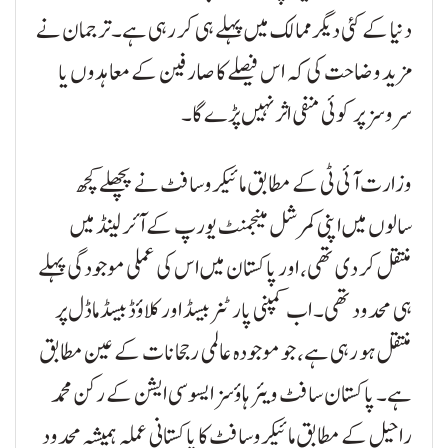
دنیا کے کئی دیگر ممالک میں پہلے ہی کر رہی ہے۔ ترجمان نے
مزید وضاحت کی کہ اس فیصلے کا صارفین کے معاہدوں یا
سروسز پر کوئی منفی اثر نہیں پڑے گا۔
وزارت آئی ٹی کے مطابق مائیکروسافٹ نے پچھلے کچھ
سالوں میں اپنی کمرشل مینجمنٹ یورپ کے آئرلینڈ میں
منتقل کر دی تھی، اور پاکستان میں اس کی عملی موجودگی پہلے
ہی محدود تھی۔ اب کمپنی پارٹنر بیسڈ اور کلاؤڈ بیسڈ ماڈل پر
منتقل ہو رہی ہے، جو موجودہ عالمی رجحانات کے عین مطابق
ہے۔ پاکستان سافٹ ویئر ہاؤسز ایسوسی ایشن کے رکن محمد
راحیل کے مطابق مائیکروسافٹ کا پاکستانی عملہ ہمیشہ محدود