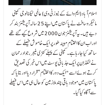
اسلام آباد(ایم وائے کے نیوز ٹی وی) عالمی ٹیکنالوجی کمپنی
مائیکروسافٹ نے پاکستان میں اپنے 25 سالہ آپریشنز بند کر
دیے ہیں۔ یہ آپریشنز جون 2000 میں شروع کیے گئے تھے
اور اب ان کا اختتام مبینہ طور پر ایک خاموش فیصلے کے
ساتھ کیا جا رہا ہے۔ کمپنی کے پہلے کنٹری منیجر، جواد رحمان
نے لنکڈاِن پر ایک جذباتی پوسٹ میں اس خبر کی تصدیق
کرتے ہوئے اسے "ایک دور کا اختتام” قرار دیا اور بتایا کہ
پاکستان میں موجود باقی چند ملازمین کو حال ہی میں اس فیصلے
سے آگاہ کیا گیا۔