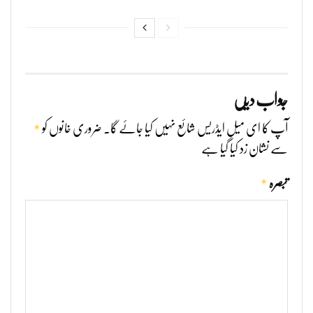
جواب دیں
*
آپ کا ای میل ایڈریس شائع نہیں کیا جائے گا۔
ضروری خانوں کو
سے نشان زد کیا گیا ہے
*
تبصرہ