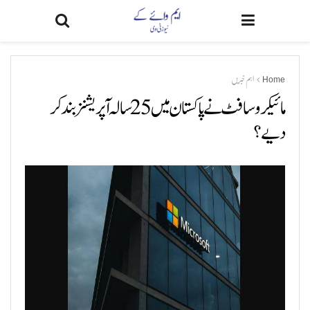
Home
اہم خبریں
مائیکروسافٹ نے پاکستان میں 25 سالہ آپریشنز بند کر
دیے؟