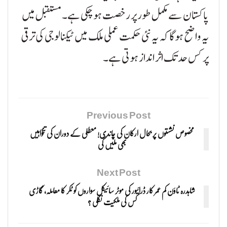
پاکستان سے مکمل طور پر رخصت ہو چکی ہے۔ مستقبل میں
یہ واضح ہوگا کہ یہ نئی حکمت عملی ملک میں ٹیکنالوجی کی ترقی
پر کس حد تک اثر انداز ہوتی ہے۔
Previous Post
مخصوص نشستوں پر بحال ارکان کی چاندی! معطلی کے دوران کی تنخواہیں
بھی ملیں گی
Next Post
شاہدرہ ٹاؤن کم عمر کار ڈرائیور کی موٹر سائیکل سواروں کو ٹکر کا معاملہ، گاڑی
کس کی ملکیت نکلی ؟