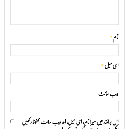
*
نام
*
ای میل
ویب‌ سائٹ
اس براؤزر میں میرا نام، ای میل، اور ویب سائٹ محفوظ رکھیں