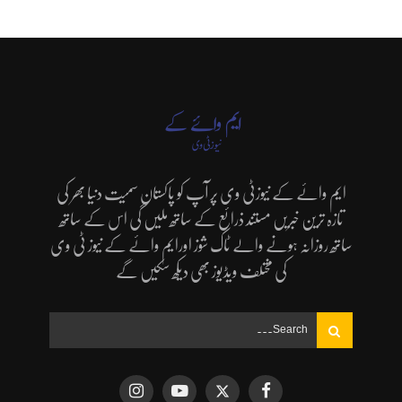
ایم وائے کے نیوزٹی وی پر آپ کو پاکستان سمیت دنیا بھر کی
تازہ ترین خبریں مستند ذرائع کے ساتھ ملیں گی اس کے ساتھ
ساتھ روزانہ ہونے والے ٹاک شوز اورایم وائے کے نیوز ٹی وی
کی مختلف ویڈیوز بھی دیکھ سکیں گے