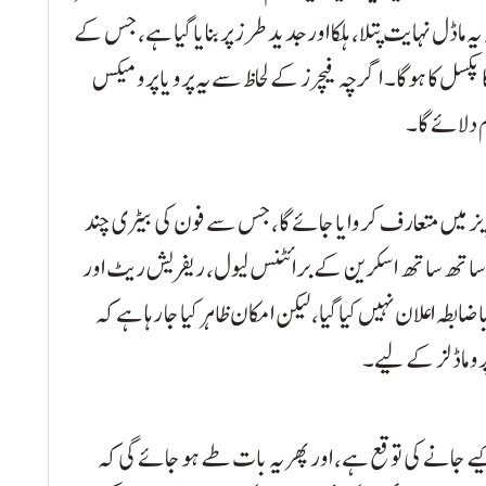
 ماڈل نہایت پتلا، ہلکا اور جدید طرز پر بنایا گیا ہے، جس کے
 صرف ایک کیمرا ہوگا، جو ممکنہ طور پر 48 میگا پکسل کا ہوگا۔ اگرچہ فیچرز کے لحاظ سے یہ پرو یا پرو میکس
 دلائے گا۔
 میں متعارف کروایا جائے گا، جس سے فون کی بیٹری چند
 ساتھ ساتھ اسکرین کے برائٹنس لیول، ریفریش ریٹ اور
ابطہ اعلان نہیں کیا گیا، لیکن امکان ظاہر کیا جا رہا ہے کہ
پرو ماڈلز کے لیے۔
جانے کی توقع ہے، اور پھر یہ بات طے ہو جائے گی کہ