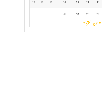
27
26
25
24
23
22
21
31
30
29
28
« جون
اکتوبر »