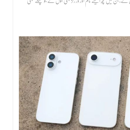
ات ماڈلز شامل ہوں گے، جن میں کچھ ایسے نام اور ورژنز بھی ہوں گے جو پہلے کبھی