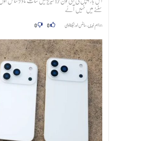
اس بار ایپل کی آئی فون 17 سیریز میں س
سننے میں نہیں آئے
0
0
in
اہم خبریں
,
سائنس اور ٹیکنالوجی