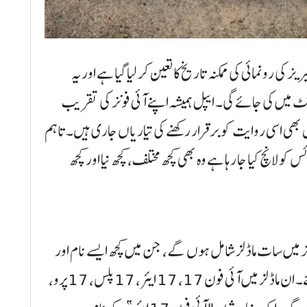
فورنیا (ایم وائے کے نیوز ٹی وی) آئی فون 17 سیریز کی رونمائی کی ممکنہ تاریخ کا تعین کر لیا گیا ہے اور یہ
 کو ایک خصوصی ایونٹ میں کی جائے گی۔ ایپل ہمیشہ اپنے آئی فونز کی تقریب
س بھی اسی روایت کو برقرار رکھنے کی تیاریاں جاری ہیں۔ تاہم
و لانچ کیا جا رہا ہے وہ بھی کچھ مختلف، کچھ نیا اور کچھ
 مطابق اس بار ایپل کی آئی فون 17 سیریز میں سات ماڈلز شامل ہوں گے، جن میں کچھ ایسے نام اور
ورژنز بھی ہوں گے جو پہلے کبھی سننے میں نہیں آئے۔ ان ماڈلز میں آئی فون 17، 17 ایئر، 17 پلس، 17 پرو،