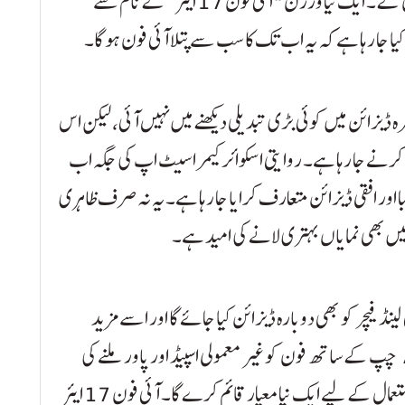
17 پرو میکس اور ممکنہ طور پر الٹرا ورژن شامل ہوں گے۔ ایک نیا ورژن "آئی فون 17 ایئر” کے نام سے
 جا رہا ہے کہ یہ اب تک کا سب سے پتلا آئی فون ہو گا۔
 اب تک کیمرہ ڈیزائن میں کوئی بڑی تبدیلی دیکھنے میں نہیں آئی، لیکن اس
یش کرنے جا رہا ہے۔ روایتی اسکوائر کیمرا سیٹ اپ کی جگہ اب
ز پر ایک نیا، لمبا اور افقی ڈیزائن متعارف کرایا جا رہا ہے۔ یہ نہ صرف ظاہری
س میں بھی نمایاں بہتری لانے کی امید ہے۔
ڈ فیچر کو بھی دوبارہ ڈیزائن کیا جائے گا اور اسے مزید
انٹریکٹو اور ہموار بنایا جائے گا۔ اس کے علاوہ، A19 چپ کے ساتھ فون کو غیر معمولی اسپیڈ اور پاور ملنے کی
توقع ہے، جو کہ ملٹی ٹاسکنگ، گیمنگ اور پروفیشنل استعمال کے لیے ایک نیا معیار قائم کرے گا۔ آئی فون 17 ایئر