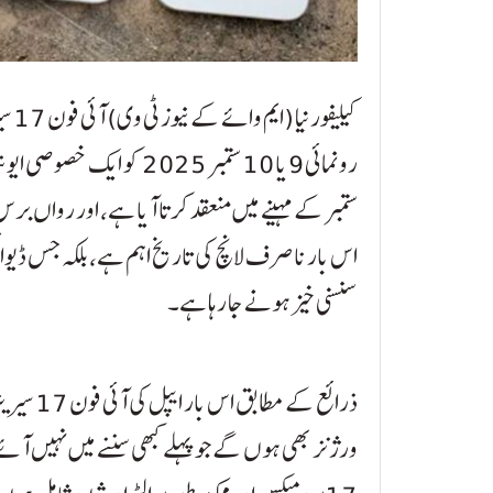
کیلی
رونمائی 9 یا 10 ستمبر 2025
ستمبر کے مہینے میں منعقد کرتا آیا ہے، اور رواں بر
اس بار ناصرف لانچ کی تاریخ اہم ہے، بلکہ جس ڈیوائس ک
سنسنی خیز ہونے جا رہا ہے۔
ذرائع کے