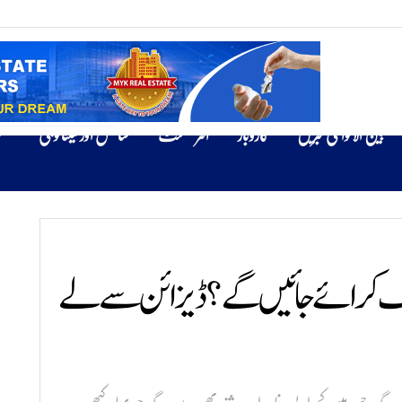
بین الاقوامی خبریں
کاروبار
انٹرٹینمنٹ
سائنس اور ٹیکنالوجی
ص
ارف کرائے جائیں گے؟ڈیزائن سے لے