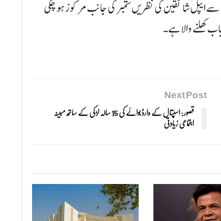
سے ایپل شائقین کی نظریں ستمبر کی جانب مرکوز ہو چکی
باب کھلنے والا ہے۔
Next Post
قصور: اسپتال کے وارڈ بوائے کی 15 سالہ لڑکی کے ساتھ مبینہ
اجتماعی زیادتی