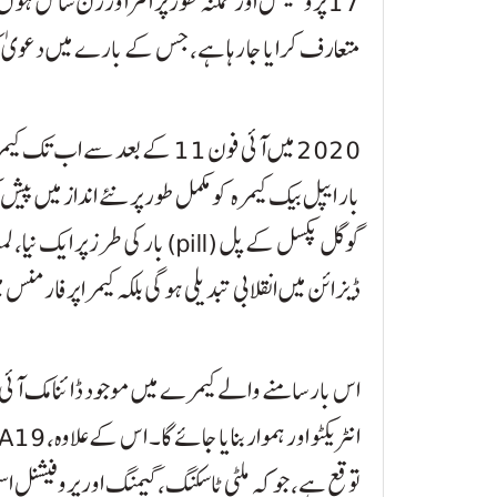
متعارف کرایا جا رہا ہے، جس کے بارے میں دعویٰ کیا
2020 میں آئی فون 11 کے بعد سے
بار ایپل بیک کیمرہ کو مکمل طور پر نئے انداز میں پ
گوگل پکسل کے پل (pill) بار کی طر
ڈیزائن میں انقلابی تبدیلی ہو گی بلکہ کیمرا پرفارمن
اس بار سامنے والے کیمرے میں موجود ڈائنامک آئی لین