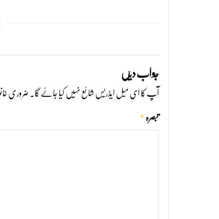
جواب دیں
آپ کا ای میل ایڈریس شائع نہیں کیا جائے گا۔
ضروری خانو
*
تبصرہ