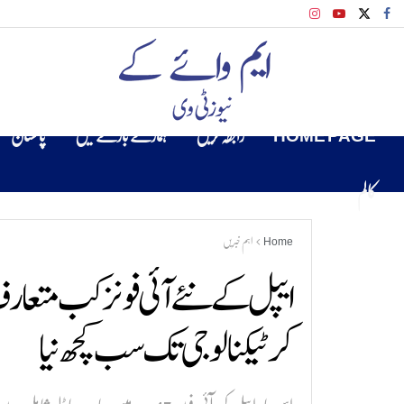
HOME PAGE
رابطہ کریں
ہمارے بارے میں
پاکستان
کالم
Home
اہم خبریں
ایپل کے نئے آئی فونز کب متع
کر ٹیکنالوجی تک سب کچھ نیا