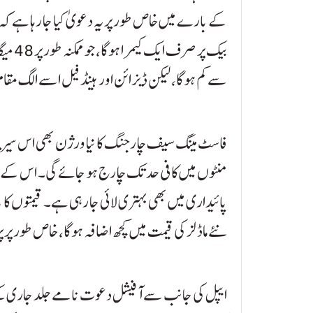
کے بارے میں خاص طور پر یہ دعویٰ کیا جا رہا ہے کہ یہ
بیک پر
سے کم ہوگا، لیکن ڈیزائن اور ہینڈ فیل اسے الگ مقام
فاسٹ میگ سیف چارجنگ کا نیا ورژن بھی اس سیریز
منٹوں میں کافی حد تک چارج ہو جائے گی۔ اس کے
پائیداری میں بھی بہتری لائی جا رہی ہے۔ قیمتوں کا باض
نئے ماڈلز کی قیمت میں کچھ اضافہ ہوگا، خاص طور پر 
ایپل کی جانب سے آفیشل دعوت نامے جلد جاری کیے 