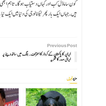
کون سا ماڈل کب اور کہاں دستیاب ہوگا۔ تاہم ابھی 
ہیں، جہاں ایک بار پھر ٹیکنالوجی کی دنیا میں ایک نیا 
Previous Post
ایران کا پاکستان کے کردار کا اعتراف۔ جنگ میں ساتھ دینے پر
ایرانی صدر کا شکریہ
مزید
خبریں