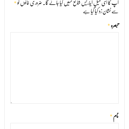
*
آپ کا ای میل ایڈریس شائع نہیں کیا جائے گا۔
ضروری خانوں کو
سے نشان زد کیا گیا ہے
*
تبصرہ
*
نام