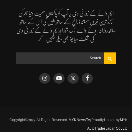
ایم وائے کے نیوزٹی وی پر آپ کو پاکستان سمیت دنیا بھر کی
تازہ ترین خبریں مستند ذرائع کے ساتھ ملیں گی اس کے ساتھ
ساتھ روزانہ ہونے والے ٹاک شوز اورایم وائے کے نیوز ٹی وی
کی مختلف ویڈیوز بھی دیکھ سکیں گے
Copyright © 2022, All Rights Reserved |
MYK News Tv
| Proudly Hosted by
MYK
AutoTrader Japan Co. Ltd