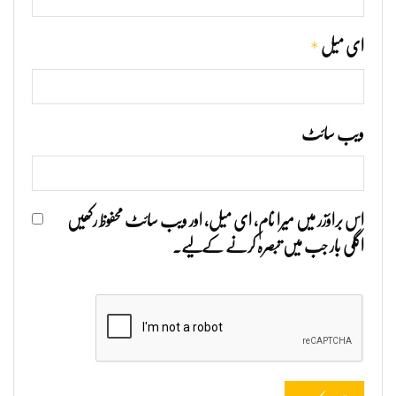
*
ای میل
ویب‌ سائٹ
اس براؤزر میں میرا نام، ای میل، اور ویب سائٹ محفوظ رکھیں
اگلی بار جب میں تبصرہ کرنے کےلیے۔