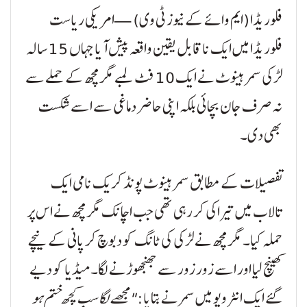
فلوریڈا (ایم وائے کے نیوز ٹی وی) — امریکی ریاست
فلوریڈا میں ایک ناقابل یقین واقعہ پیش آیا جہاں 15 سالہ
لڑکی سمر ہینوٹ نے ایک 10 فٹ لمبے مگرمچھ کے حملے سے
نہ صرف جان بچائی بلکہ اپنی حاضر دماغی سے اسے شکست
بھی دی۔
تفصیلات کے مطابق سمر ہینوٹ پونڈ کریک نامی ایک
تالاب میں تیراکی کر رہی تھی جب اچانک مگرمچھ نے اس پر
حملہ کیا۔ مگرمچھ نے لڑکی کی ٹانگ کو دبوچ کر پانی کے نیچے
کھینچ لیا اور اسے زور زور سے جھنجھوڑنے لگا۔ میڈیا کو دیے
گئے ایک انٹرویو میں سمر نے بتایا:
"مجھے لگا سب کچھ ختم ہو