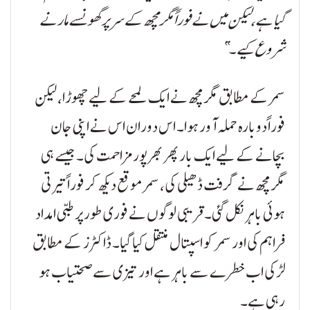
گیا ہے، لیکن میں نے فوراً مگرمچھ کے سر پر گھونسے مارنے
شروع کیے۔”
سمر کے مطابق مگرمچھ نے ایک لمحے کے لیے چھوڑا، لیکن
فوراً دوبارہ حملہ آور ہوا۔ اس دوران اس نے اپنی جان
بچانے کے لیے ایک بار پھر بھرپور مزاحمت کی۔ جیسے ہی
مگرمچھ نے گرفت ڈھیلی کی، سمر موقع دیکھ کر فوراً تیرتی
ہوئی باہر نکل گئی۔ قریبی لوگوں نے فوری طور پر طبی امداد
فراہم کی اور سمر کو اسپتال منتقل کیا گیا۔ ڈاکٹرز کے مطابق
لڑکی اب خطرے سے باہر ہے اور تیزی سے صحتیاب ہو
رہی ہے۔