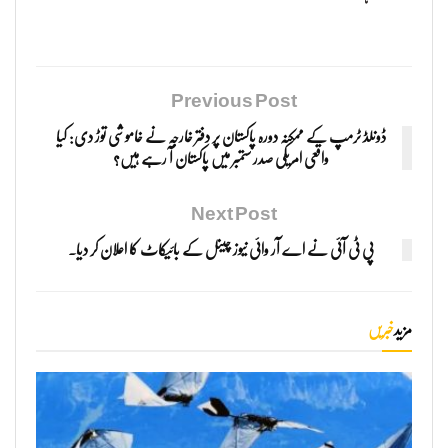
Previous Post
ڈونلڈ ٹرمپ کے ممکنہ دورہ پاکستان پر دفتر خارجہ نے خاموشی توڑ دی: کیا
واقعی امریکی صدر ستمبر میں پاکستان آ رہے ہیں؟
Next Post
پی ٹی آئی نے اے آر وائی نیوز چینل کے بائیکاٹ کا اعلان کر دیا۔
مزید
خبریں