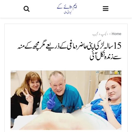
Home
دلچسپ و عجیب
15 سالہ لڑکی اپنی حاضر دماغی کے ذریعے مگرمچھ کے منہ
سے زندہ نکل آئی