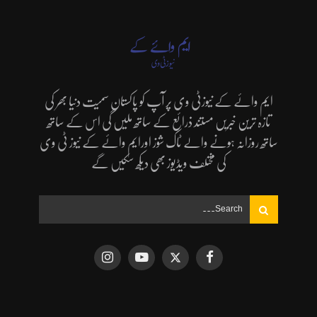
ایم وائے کے نیوزٹی وی پر آپ کو پاکستان سمیت دنیا بھر کی
تازہ ترین خبریں مستند ذرائع کے ساتھ ملیں گی اس کے ساتھ
ساتھ روزانہ ہونے والے ٹاک شوز اورایم وائے کے نیوز ٹی وی
کی مختلف ویڈیوز بھی دیکھ سکیں گے