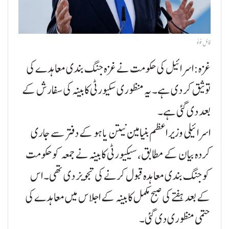
فائل فوٹو
غزہ:اسرائیل کی حکومت نے غزہ جنگ بندی معاہدے کی
توثیق کر دی ہے۔ یہ منظوری سکیورٹی کابینہ کی سفارش کے
بعد دی گئی ہے۔
اسرائیلی وزیر اعظم بنیامین نیتن یاہو کے دفتر سے جاری
کردہ بیان کے مطابق، سیکیورٹی کابینہ نے جمعہ کو حکومت
کو جنگ بندی معاہدہ قبول کرنے کی تجویز دی تھی۔ اس
کے بعد ہفتے کی صبح مکمل کابینہ کے اجلاس میں معاہدے کی
حتمی منظوری دی گئی۔