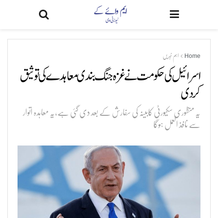
Home
اہم خبریں
اسرائیل کی حکومت نے غزہ جنگ بندی معاہدے کی توثیق
کر دی
یہ منظوری سکیورٹی کابینہ کی سفارش کے بعد دی گئی ہے،یہ معاہدہ اتوار
سے نافذ العمل ہوگا