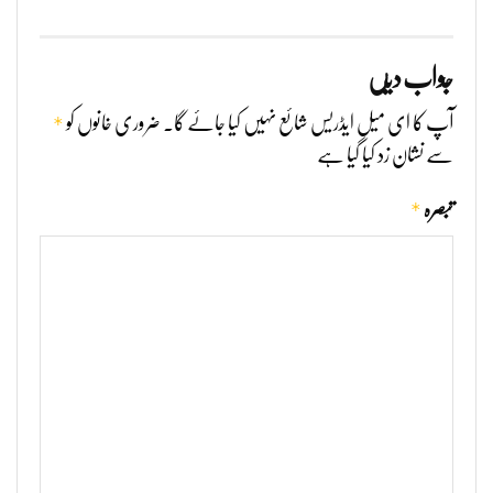
جواب دیں
*
آپ کا ای میل ایڈریس شائع نہیں کیا جائے گا۔
ضروری خانوں کو
سے نشان زد کیا گیا ہے
*
تبصرہ