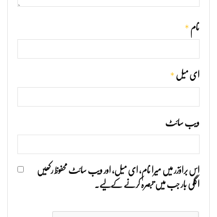
*
نام
*
ای میل
ویب‌ سائٹ
اس براؤزر میں میرا نام، ای میل، اور ویب سائٹ محفوظ رکھیں
اگلی بار جب میں تبصرہ کرنے کےلیے۔