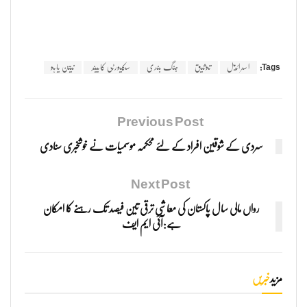
Tags:
اسرائیل
توثیق
جنگ بندی
سکیورٹی کابینہ
نیتن یاہو
Previous Post
سردی کے شوقین افراد کے لئے محکمہ موسمیات نے خوشخبری سنادی
Next Post
رواں مالی سال پاکستان کی معاشی ترقی تین فیصد تک رہنے کا امکان
ہے:آئی ایم ایف
مزید
خبریں