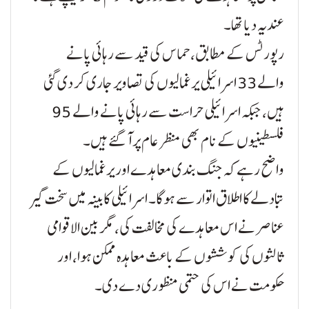
عندیہ دیا تھا۔
رپورٹس کے مطابق، حماس کی قید سے رہائی پانے
والے 33 اسرائیلی یرغمالیوں کی تصاویر جاری کر دی گئی
ہیں، جبکہ اسرائیلی حراست سے رہائی پانے والے 95
فلسطینیوں کے نام بھی منظر عام پر آ گئے ہیں۔
واضح رہے کہ جنگ بندی معاہدے اور یرغمالیوں کے
تبادلے کا اطلاق اتوار سے ہوگا۔ اسرائیلی کابینہ میں سخت گیر
عناصر نے اس معاہدے کی مخالفت کی، مگر بین الاقوامی
ثالثوں کی کوششوں کے باعث معاہدہ ممکن ہوا، اور
حکومت نے اس کی حتمی منظوری دے دی۔