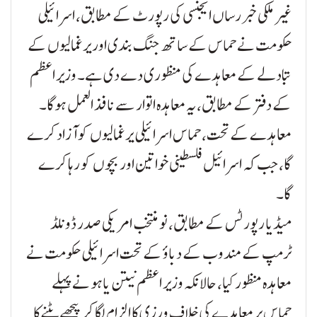
غیر ملکی خبر رساں ایجنسی کی رپورٹ کے مطابق، اسرائیلی
حکومت نے حماس کے ساتھ جنگ بندی اور یرغمالیوں کے
تبادلے کے معاہدے کی منظوری دے دی ہے۔ وزیر اعظم
کے دفتر کے مطابق، یہ معاہدہ اتوار سے نافذ العمل ہوگا۔
معاہدے کے تحت، حماس اسرائیلی یرغمالیوں کو آزاد کرے
گا، جب کہ اسرائیل فلسطینی خواتین اور بچوں کو رہا کرے
گا۔
میڈیا رپورٹس کے مطابق، نو منتخب امریکی صدر ڈونلڈ
ٹرمپ کے مندوب کے دباؤ کے تحت اسرائیلی حکومت نے
معاہدہ منظور کیا، حالانکہ وزیر اعظم نیتن یاہو نے پہلے
حماس پر معاہدے کی خلاف ورزی کا الزام لگا کر پیچھے ہٹنے کا