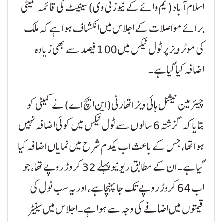
اسلام آباد(ایم وائے کے نیوز ٹی وی) سینیٹ کی قائمہ کمیٹی
برائے مواصلات کے اجلاس میں انکشاف ہوا ہے کہ ملک
کی موٹرویز پر ٹول ٹیکس میں 100 فیصد سے بھی زیادہ
اضافہ کیا گیا ہے۔
چیئرمین نیشنل ہائی ویز اتھارٹی (این ایچ اے) نے کمیٹی کو
بتایا کہ گزشتہ 6 سالوں سے ٹول ٹیکس میں کوئی اضافہ نہیں
ہوا تھا، جس کے باعث اب یکدم شرح میں نمایاں اضافہ کیا
گیا ہے۔ ان کے مطابق ریونیو پہلے 32 کروڑ روپے تھا، جو
اب 64 کروڑ روپے تک جا پہنچا ہے، اور یہ سب ٹول کی
قیمتوں میں اضافے کی وجہ سے ہوا ہے۔ اجلاس میں سینیٹر