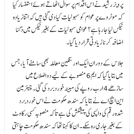
پرویز رشید نے اس اقدام پر سوال اٹھاتے ہوئے استفسار کیا
کہ موٹروے پر عوام کو سہولیات کیا دی گئی ہیں کہ اتنا زیادہ
ٹیکس لیا جا رہا ہے؟ عوامی سہولیات کے بغیر ٹیکس میں دگنا
اضافہ کرنا زیادتی قرار دیا گیا۔
جلاس کے دوران ایک اور سنگین معاملہ بھی سامنے آیا، جس
میں بتایا گیا کہ ایم 6 منصوبے کے لیے دو اضلاع میں
ساڑھے 4 ارب روپے کی مبینہ خورد برد کی گئی۔ چیئرمین
این ایچ اے نے بتایا کہ سندھ حکومت نے اس خورد برد
شدہ رقم کی واپسی کی پیشکش کی ہے تاکہ منصوبہ کسی رکاوٹ
کے بغیر جاری رہ سکے۔ ان کا کہنا تھا کہ سندھ حکومت چاہتی