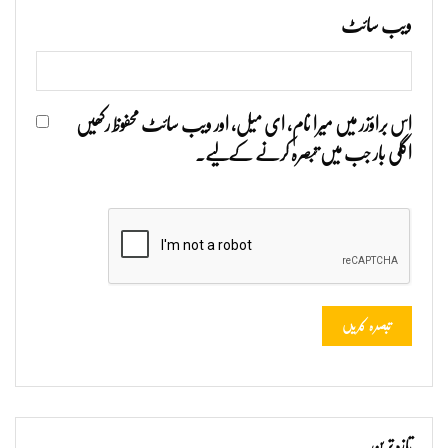
ویب‌ سائٹ
اس براؤزر میں میرا نام، ای میل، اور ویب سائٹ محفوظ رکھیں
اگلی بار جب میں تبصرہ کرنے کےلیے۔
تازہ ترین