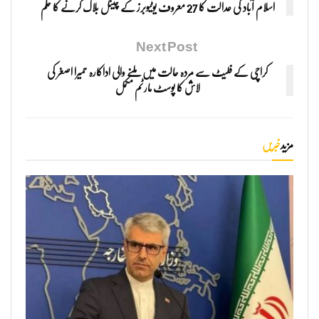
اسلام آباد کی عدالت کا 27 معروف یوٹیوبرز کے چینل بلاک کرنے کا حکم
Next Post
کراچی کے فلیٹ سے مردہ حالت میں ملنے والی اداکارہ حمیرا اصغر کی
لاش کا پوسٹ مارٹم مکمل
مزید
خبریں