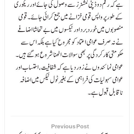
ہے کہ رقم دو ڈپٹی کمشنرز سے وصول کی جائے اور ریکوری
کے طور پر واپس قومی خزانے میں جمع کرائی جائے۔ قومی
منصوبوں میں خورد برد اور ٹیکسوں میں بے تحاشا اضافے
نے نہ صرف عوامی اعتماد کو مجروح کیا ہے بلکہ اس سے
حکومتی کارکردگی پر بھی سوالات اٹھنا شروع ہو گئے ہیں۔
عوامی نمائندوں نے زور دیا ہے کہ شفافیت، احتساب اور
عوامی سہولیات کی فراہمی کے بغیر ٹول ٹیکس میں اضافہ
ناقابل قبول ہے۔
Previous Post