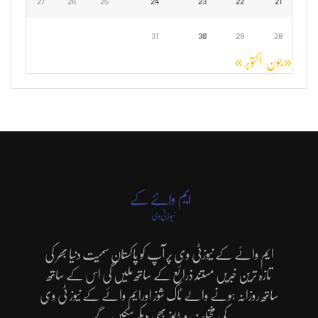
27
26
25
24
23
22
21
31
30
29
28
« جون
اکتوبر »
ایم وائے کے نیوزٹی وی پر آپ کو پاکستان سمیت دنیا بھر کی
تازہ ترین خبریں مستند ذرائع کے ساتھ ملیں گی اس کے ساتھ
ساتھ روزانہ ہونے والے ٹاک شوز اورایم وائے کے نیوز ٹی وی
کی مختلف ویڈیوز بھی دیکھ سکیں گے