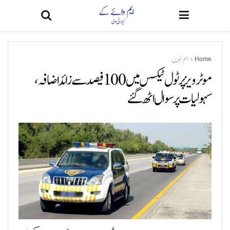
Home
اہم خبریں
موٹرویز پر ٹول ٹیکس میں 100 فیصد سے زائد اضافہ،
سہولیات پر سوال اٹھ گئے