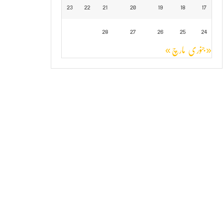
23
22
21
20
19
18
17
28
27
26
25
24
« جنوری
مارچ »