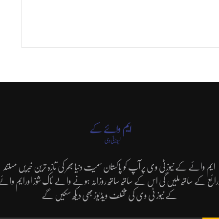
ایم وائے کے نیوزٹی وی پر آپ کو پاکستان سمیت دنیا بھر کی تازہ ترین خبریں مستند
رائع کے ساتھ ملیں گی اس کے ساتھ ساتھ روزانہ ہونے والے ٹاک شوز اورایم وائے
کے نیوز ٹی وی کی مختلف ویڈیوز بھی دیکھ سکیں گے