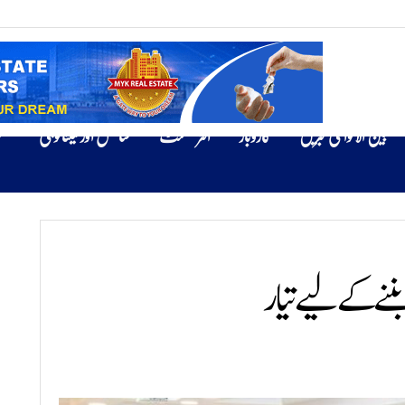
بین الاقوامی خبریں
کاروبار
انٹرٹینمنٹ
سائنس اور ٹیکنالوجی
ص
بننے کے لیے تیار