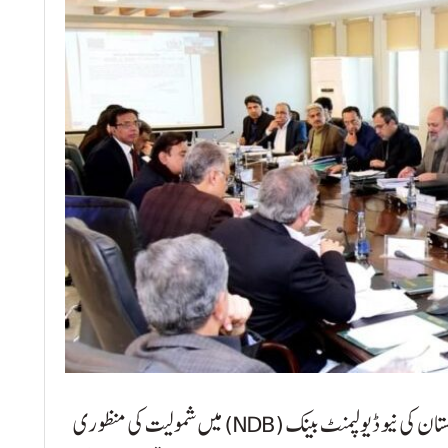
اسلام آباد: اقتصادی رابطہ کمیٹی (ای سی سی) نے پاکستان کی نیو ڈیولپمنٹ بینک (NDB) میں شمولیت کی منظوری