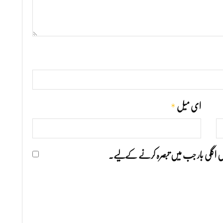
*
ای میل
ھیں اگلی بار جب میں تبصرہ کرنے کےلیے۔