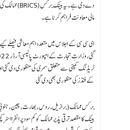
دے دی ہے۔ یہ بی
مالی معاونت فراہم کرنا ہے۔
ای سی سی کے اجلاس میں متعدد اہم معاشی فیصلے کیے
کے فنڈز کی منظوری بھی دی گئی
بینک کا مقصد ترقی پذیر ممالک کو کم سود پر انفرااسٹرک