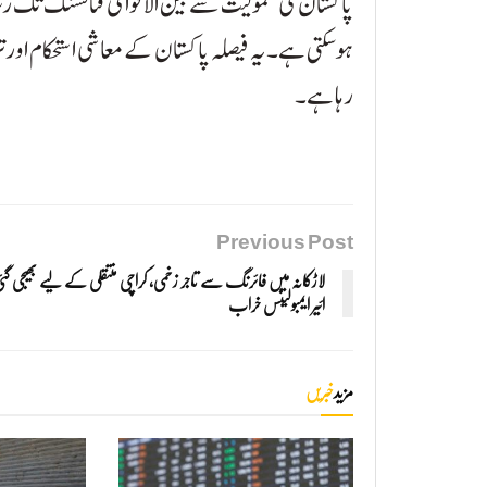
پاکستان کی شمولیت سے بین الاقوامی فنانسنگ تک 
ہوسکتی ہے۔ یہ فیصلہ پاکستان کے معاشی استحکام اور
رہا ہے۔
Previous Post
لاڑکانہ میں فائرنگ سے تاجر زخمی، کراچی منتقلی کے لیے بھیجی گئ
ائیر ایمبولینس خراب
مزید
خبریں