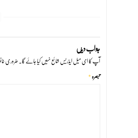
جواب دیں
آپ کا ای میل ایڈریس شائع نہیں کیا جائے گا۔
ضروری خانو
*
تبصرہ