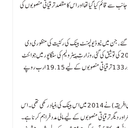
نک برکس (BRICS) ممالک کی جانب سے قائم کیا گیا تھا اور اس کا مقصد ترقیاتی منصوبوں کی
 گئے، جن میں نیو ڈیولپمنٹ بینک کی رکنیت کی منظوری دی
گئی، وزارتِ تجارت کے امپورٹ پالیسی آرڈر 2022 کی توثیق کی گئی، وزارتِ پیٹرولیم کی سنگاپور میں جوائنٹ
ٹریڈنگ کمپنی سے متعلق سمری کی منظوری دی گئی اور 133 ترقیاتی منصوبوں کے لیے 19.15 ارب روپے
برکس ممالک (برازیل، روس، بھارت، چین، جنوبی افریقہ) نے 2014 میں اس بینک کی بنیاد رکھی تھی۔ اس
چر اور دیگر ترقیاتی منصوبوں کے لیے مالی مدد فراہم کرنا ہے۔