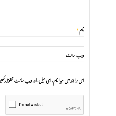
*
نام
ویب‌ سائٹ
اس براؤزر میں میرا نام، ای میل، اور ویب سائٹ محفوظ رک