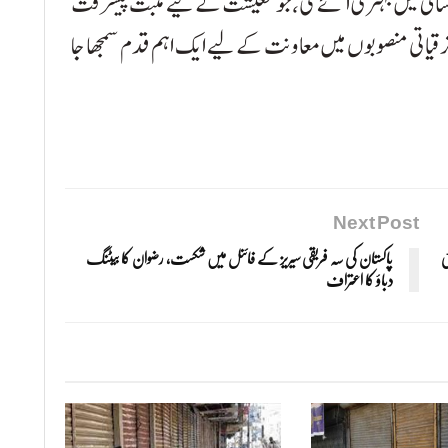
رسائی میں بہتری آئے گی، جو معیشت کے لیے مثبت پیشرفت
 ترقیاتی منصوبوں میں معاونت کے لیے ایک اہم قدم سمجھا جا
Next Post
ی
پاکستان کی سہ فریقی سیریز کے فائنل میں شکست، رضوان کا بیٹنگ
دباؤ کا اعتراف