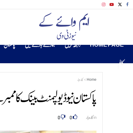
HOME PAGE
رابطہ کریں
ہمارے بارے میں
پاکستان
کالم
Home
کاروبار
پاکستان نیو ڈیولپمنٹ بینک کا ممبر 
0
0
in
کاروبار