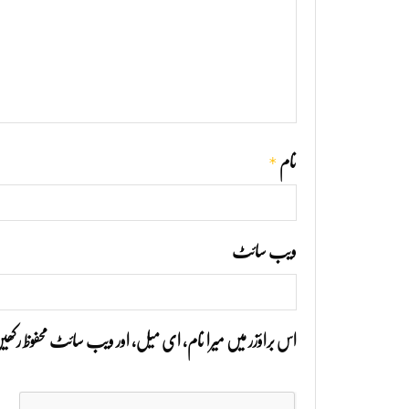
*
نام
ویب‌ سائٹ
اس براؤزر میں میرا نام، ای میل، اور ویب سائٹ محفوظ رک