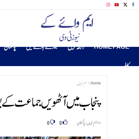
HOME PAGE
رابطہ کریں
ہمارے بارے میں
پاکستان
کالم
Home
اہم خبریں
پنجاب میں آٹھویں جماعت کے بور
0
0
in
اہم خبریں
,
پاکستان