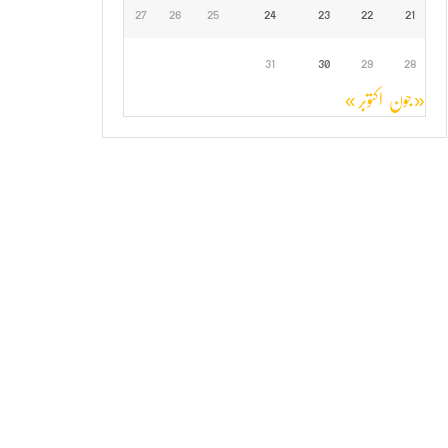
27
26
25
24
23
22
21
31
30
29
28
« جون
اکتوبر »