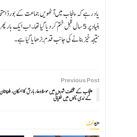
یاد رہے کہ پنجاب میں آٹھویں جماعت کے بورڈ امتحانا
بنیاد پر 5 سال قبل ختم کر دیا گیا تھا۔ اب ایک 
نتیجہ خیز بنانے کی جانب قدم بڑھایا گیا ہے۔
Previous Post
پنجاب کے مختلف شہروں میں موسلادھار بارش کا امکان، بلوچستان
کے ندی نالوں میں طغیانی
مزید
خبریں