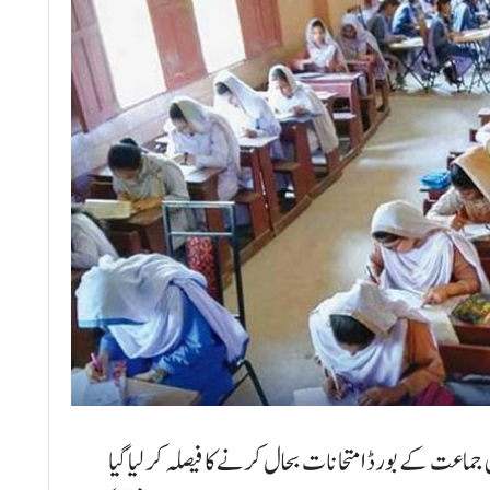
جماعت کے بورڈ امتحانات بحال کرنے کا فیصلہ کر لیا گیا