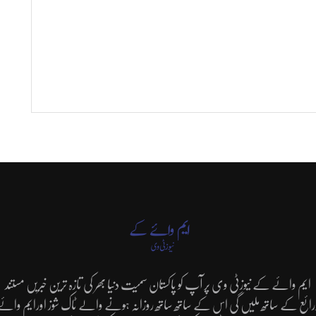
ایم وائے کے نیوزٹی وی پر آپ کو پاکستان سمیت دنیا بھر کی تازہ ترین خبریں مستند
رائع کے ساتھ ملیں گی اس کے ساتھ ساتھ روزانہ ہونے والے ٹاک شوز اورایم وائے