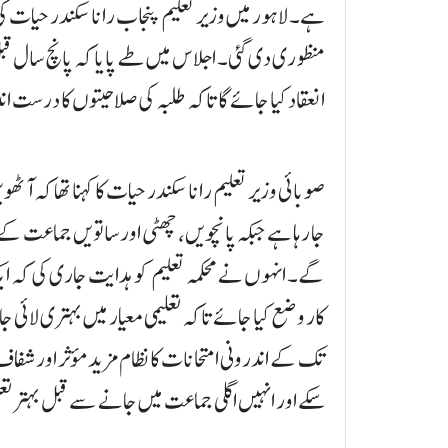
ہے۔ لاہور میں وزیر تعلیم پنجاب رانا سکندر حیات 
منظوری دی گئی۔ اجلاس میں طے پایا کہ پانچ سال قبل
انعقاد کیا جائے گا تاکہ طلبہ کی صلاحیتوں کا درست اند
صوبائی وزیر تعلیم رانا سکندر حیات کا کہنا تھا کہ آٹ
جا رہا ہے جبکہ پانچویں، چھٹی اور ساتویں جماعت 
گے۔ انہوں نے محکمہ تعلیم کو ہدایت جاری کی کہ ای
کار وضع کیا جائے تاکہ تعلیمی معیار میں بہتری لائی 
تک کے اندرونی امتحانات کا نظام مزید مؤثر اور شفاف بن
سکے اور انہیں اگلی جماعت میں جانے سے قبل بہتر تع