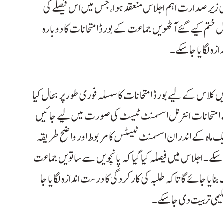
کی زیر صدارت اہم اجلاس منعقد ہوا، جس میں اس فیصلے کی
 ختم کیے گئے آٹھویں جماعت کے بورڈ امتحانات کا دوبارہ
ازہ لگایا جا سکے۔
ھویں کلاس کے لیے بورڈ امتحانات کا سلسلہ فوری طور پر بحال کیا
کے امتحانات انٹرنل اسسمنٹ ٹیسٹ کی صورت میں لیے جائیں
ک ماہ کے اندر ان اسسمنٹ ٹیسٹس کا مربوط اور واضح طریقہ
جا سکے۔ اجلاس میں فیصلہ کیا گیا کہ پانچویں سے ساتویں جماعت
ایا جائے گا تاکہ طلبہ کی کارکردگی کا درست اندازہ لگایا جا
لیمی تربیت دی جا سکے۔