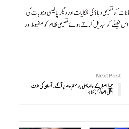
ت کو تعلیمی دباؤ کی شکایات اور دیگر پالیسی وجوہات کی
بار پھر اس فیصلے کو تبدیل کرتے ہوئے تعلیمی نظام کو مضبوط اور
Next Post
حمیرا اصغر کے والد پہلی بار منظرِ عام پر آگئے۔ آسمان کی طرف
انگلی اٹھا کر کیا کہا ؟