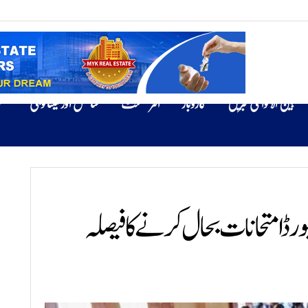
بین الاقوامی خبریں
کاروبار
انٹرٹینمنٹ
سائنس اور ٹیکنالوجی
ص
ڈ امتحانات بحال کرنے کا فیصلہ