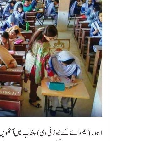
لاہور ( ایم وائے کے نیوز ٹی وی ) پنجاب میں آٹھویں 