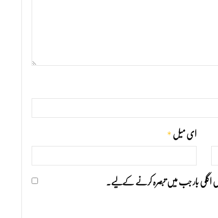
*
ای میل
ھیں اگلی بار جب میں تبصرہ کرنے کےلیے۔