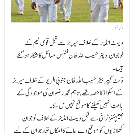
فائل فوٹو
ویسٹ انڈیز کے خلاف سیریز سے قبل قومی ٹیم کے
نوجوان اوپنر حسیب اللہ خان فٹنس مسائل کا شکار ہوگئے
ہیں۔
وکٹ کیپر بیٹر حسیب اللہ خان جنوبی افریقا کے خلاف سیریز
کے اسکواڈ کا حصہ تھے، تاہم محمد رضوان کی موجودگی کے
باعث انہیں کھیلنے کا موقع نہیں مل سکا۔
چیمپئنز ٹرافی سے قبل ویسٹ انڈیز کے خلاف نوجوان
کھلاڑیوں کو موقع دیے جانے کا امکان تھا، جو ان کے لیے