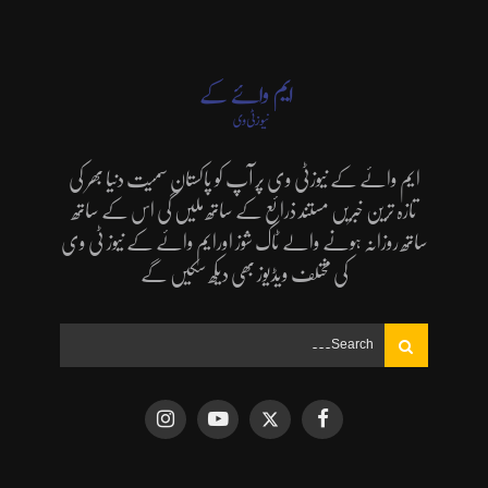
ایم وائے کے نیوزٹی وی پر آپ کو پاکستان سمیت دنیا بھر کی
تازہ ترین خبریں مستند ذرائع کے ساتھ ملیں گی اس کے ساتھ
ساتھ روزانہ ہونے والے ٹاک شوز اورایم وائے کے نیوز ٹی وی
کی مختلف ویڈیوز بھی دیکھ سکیں گے