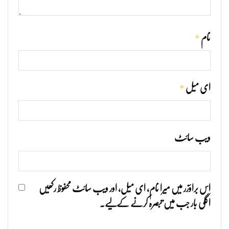
*
نام
*
ای میل
ویب‌ سائٹ
اس براؤزر میں میرا نام، ای میل، اور ویب سائٹ محفوظ رکھیں
اگلی بار جب میں تبصرہ کرنے کےلیے۔