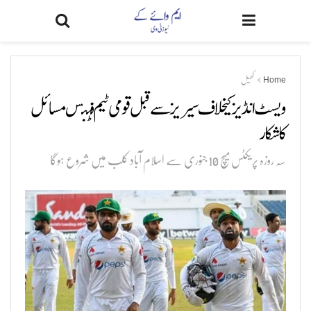
Home
کھیل
ویسٹ انڈیز کیخلاف سیریز سے قبل قومی ٹیم فٹنس مسائل
کا شکار
سہ روزہ پریکٹس میچ 10 جنوری سے اسلام آباد کلب میں شروع ہوگا