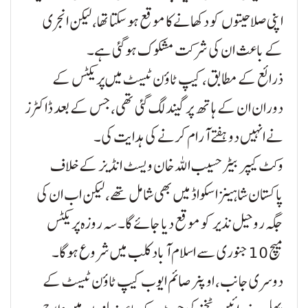
اپنی صلاحیتوں کو دکھانے کا موقع ہوسکتا تھا، لیکن انجری
کے باعث ان کی شرکت مشکوک ہوگئی ہے۔
ذرائع کے مطابق، کیپ ٹاؤن ٹیسٹ میں پریکٹس کے
دوران ان کے ہاتھ پر گیند لگ گئی تھی، جس کے بعد ڈاکٹرز
نے انہیں دو ہفتے آرام کرنے کی ہدایت کی۔
وکٹ کیپر بیٹر حسیب اللہ خان ویسٹ انڈیز کے خلاف
پاکستان شاہینز اسکواڈ میں بھی شامل تھے، لیکن اب ان کی
جگہ روحیل نذیر کو موقع دیا جائے گا۔ سہ روزہ پریکٹس
میچ 10 جنوری سے اسلام آباد کلب میں شروع ہوگا۔
دوسری جانب، اوپنر صائم ایوب کیپ ٹاؤن ٹیسٹ کے