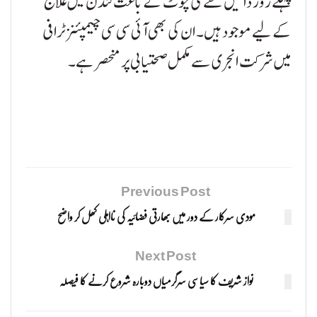
پہلے روز دائیں ٹخنے کی چوٹ کے باعث لندن میں علاج
کے لیے موجود ہیں۔ ان کی بھی آئی سی سی چیمپئنز ٹرافی
میں شرکت انجری سے مکمل صحتیابی پر منحصر ہے۔
Previous Post
مودی سرکار کے دور میں بھارتی فضائیہ کی نااہلی کھل کر واضح
Next Post
نواز شریف کا سیاسی سرگرمیاں دوبارہ شروع کرنے کا فیصلہ