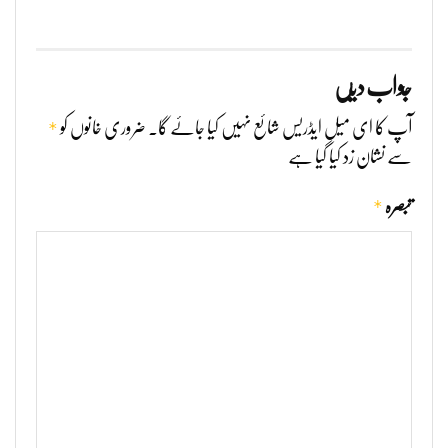
جواب دیں
*
آپ کا ای میل ایڈریس شائع نہیں کیا جائے گا۔
ضروری خانوں کو
سے نشان زد کیا گیا ہے
*
تبصرہ