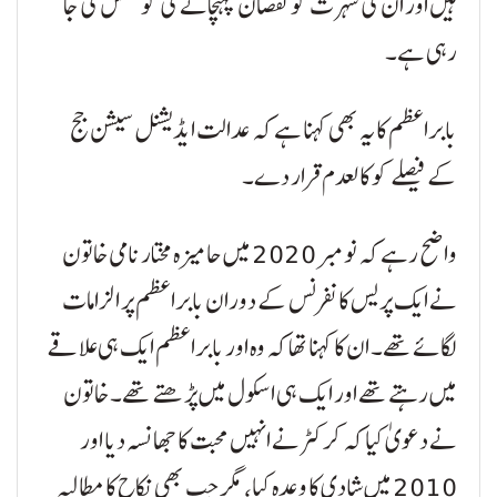
ہیں اور ان کی شہرت کو نقصان پہنچانے کی کوشش کی جا
رہی ہے۔
بابراعظم کا یہ بھی کہنا ہے کہ عدالت ایڈیشنل سیشن جج
کے فیصلے کو کالعدم قرار دے۔
واضح رہے کہ نومبر 2020 میں حامیزہ مختار نامی خاتون
نے ایک پریس کانفرنس کے دوران بابراعظم پر الزامات
لگائے تھے۔ ان کا کہنا تھا کہ وہ اور بابراعظم ایک ہی علاقے
میں رہتے تھے اور ایک ہی اسکول میں پڑھتے تھے۔ خاتون
نے دعویٰ کیا کہ کرکٹر نے انہیں محبت کا جھانسہ دیا اور
2010 میں شادی کا وعدہ کیا، مگر جب بھی نکاح کا مطالبہ