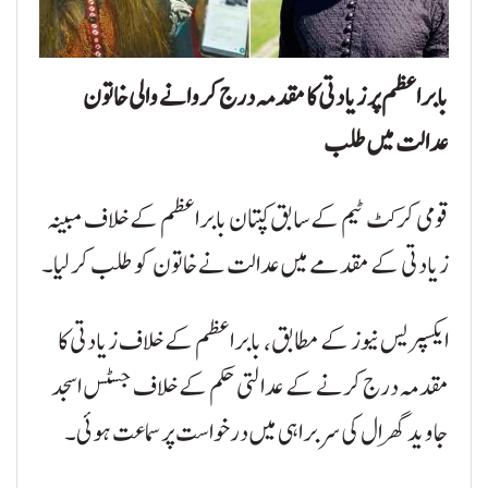
بابراعظم پر زیادتی کا مقدمہ درج کروانے والی خاتون
عدالت میں طلب
قومی کرکٹ ٹیم کے سابق کپتان بابراعظم کے خلاف مبینہ
زیادتی کے مقدمے میں عدالت نے خاتون کو طلب کر لیا۔
ایکسپریس نیوز کے مطابق، بابراعظم کے خلاف زیادتی کا
مقدمہ درج کرنے کے عدالتی حکم کے خلاف جسٹس اسجد
جاوید گھرال کی سربراہی میں درخواست پر سماعت ہوئی۔