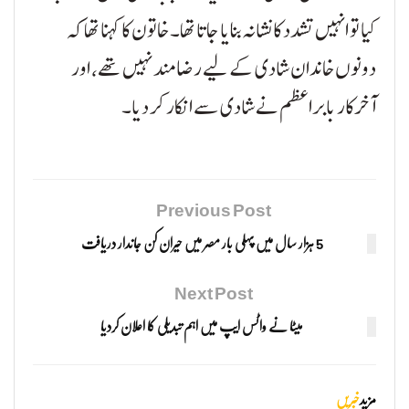
کیا تو انہیں تشدد کا نشانہ بنایا جاتا تھا۔ خاتون کا کہنا تھا کہ
دونوں خاندان شادی کے لیے رضامند نہیں تھے، اور
آخرکار بابراعظم نے شادی سے انکار کر دیا۔
Previous Post
5 ہزار سال میں پہلی بار مصر میں حیران کن جاندار دریافت
Next Post
میٹا نے واٹس ایپ میں اہم تبدیلی کا اعلان کردیا
مزید
خبریں