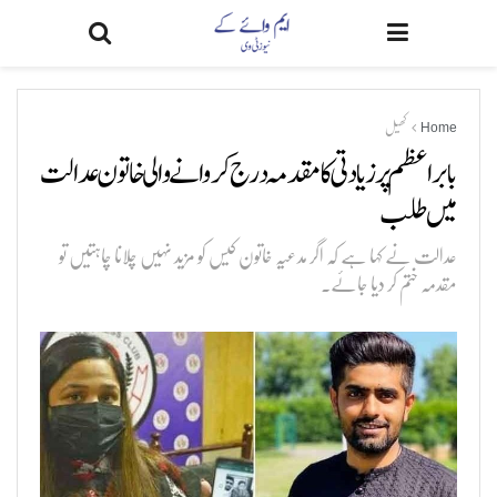
Home
کھیل
بابراعظم پر زیادتی کا مقدمہ درج کروانے والی خاتون عدالت
میں طلب
عدالت نے کہا ہے کہ اگر مدعیہ خاتون کیس کو مزید نہیں چلانا چاہتیں تو
مقدمہ ختم کر دیا جائے۔