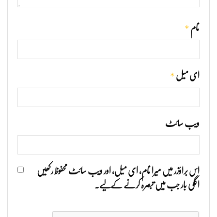
*
نام
*
ای میل
ویب‌ سائٹ
اس براؤزر میں میرا نام، ای میل، اور ویب سائٹ محفوظ رکھیں
اگلی بار جب میں تبصرہ کرنے کےلیے۔