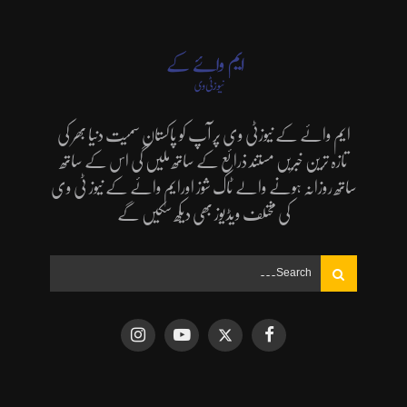
ایم وائے کے نیوزٹی وی پر آپ کو پاکستان سمیت دنیا بھر کی
تازہ ترین خبریں مستند ذرائع کے ساتھ ملیں گی اس کے ساتھ
ساتھ روزانہ ہونے والے ٹاک شوز اورایم وائے کے نیوز ٹی وی
کی مختلف ویڈیوز بھی دیکھ سکیں گے