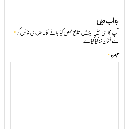
جواب دیں
*
آپ کا ای میل ایڈریس شائع نہیں کیا جائے گا۔
ضروری خانوں کو
سے نشان زد کیا گیا ہے
*
تبصرہ