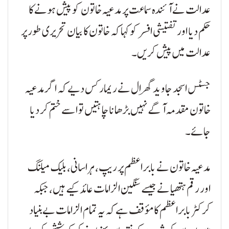
عدالت نے آئندہ سماعت پر مدعیہ خاتون کو پیش ہونے کا
حکم دیا اور تفتیشی افسر کو کہا کہ خاتون کا بیان تحریری طور پر
عدالت میں پیش کریں۔
جسٹس اسجد جاوید گھرال نے ریمارکس دیے کہ اگر مدعیہ
خاتون مقدمہ آگے نہیں بڑھانا چاہتیں تو اسے ختم کر دیا
جائے۔
مدعیہ خاتون نے بابراعظم پر ریپ، ہراسانی، بلیک میلنگ
اور رقم ہتھیانے جیسے سنگین الزامات عائد کیے ہیں، جبکہ
کرکٹر بابراعظم کا مؤقف ہے کہ یہ تمام الزامات بےبنیاد