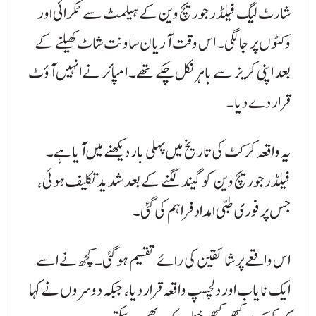
شارٹ لیگ فیلڈر جوریچ وین کے ہیلمٹ سے ٹکرائی اور
وکٹوں پر جا لگی۔ اس وقت آریان ساونت شاٹ کھیلنے کے
بعد اپنی کریز سے باہر نکل چکے تھے۔ امپائر نے انہیں آؤٹ
قرار دے دیا۔
یہ واقعہ کرکٹ کی تاریخ میں پہلی بار دیکھنے میں آیا ہے۔
فیلڈر جوریچ وین کو گیند لگنے کے بعد شدید تکلیف ہوئی،
جس پر فوری طبی امداد فراہم کی گئی۔
اس واقعے پر شائقین کی رائے تقسیم ہو گئی۔ کچھ نے اسے
ایک نایاب اور دلچسپ واقعہ قرار دیا، جبکہ دوسروں نے کہا