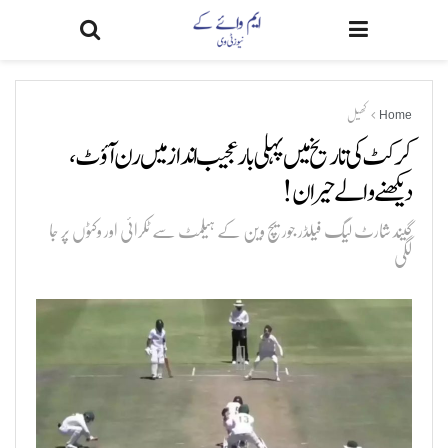
Home
کھیل
کرکٹ کی تاریخ میں پہلی بار عجیب انداز میں رن آؤٹ،
دیکھنے والے حیران!
گیند شارٹ لیگ فیلڈر جوریچ وین کے ہیلمٹ سے ٹکرائی اور وکٹوں پر جا
لگی