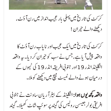
کرکٹ کی تاریخ میں پہلی بار عجیب انداز میں رن آؤٹ،
دیکھنے والے حیران!
کرکٹ کی تاریخ میں ایک عجیب اور نایاب رن آؤٹ کا
واقعہ پیش آیا ہے، جس نے سب کو حیران کر دیا۔ یہ واقعہ
انگلینڈ انڈر 19 اور جنوبی افریقہ انڈر 19 کی ٹیموں کے
درمیان ہونے والے ٹیسٹ میچ میں دیکھنے کو ملا۔
واقعہ کچھ یوں ہوا:
انگلینڈ کے بیٹر آریان ساونت نے جنوبی
افریقی بولر جیسن رولیس کی گیند پر سوئپ شاٹ کھیلا۔ گیند