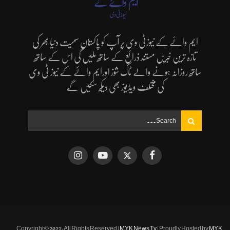
ایم وائے کے نیوزٹی وی پر آپ کو پاکستان سمیت دنیا بھر کی
تازہ ترین خبریں مستند ذرائع کے ساتھ ملیں گی اس کے ساتھ
ساتھ روزانہ ہونے والے ٹاک شوز اورایم وائے کے نیوز ٹی وی
کی مختلف ویڈیوز بھی دیکھ سکیں گے
Copyright © 2022, All Rights Reserved |
MYK News Tv
| Proudly Hosted by
MYK