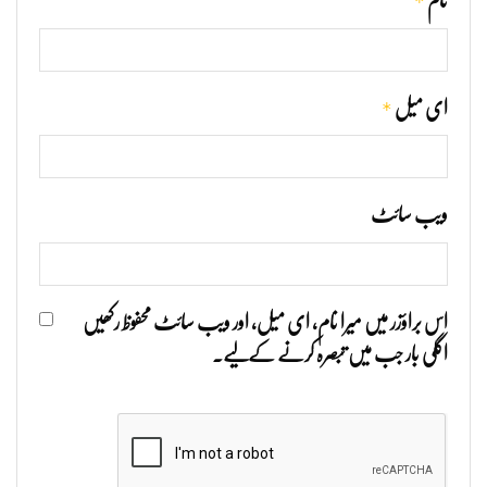
*
نام
*
ای میل
ویب‌ سائٹ
اس براؤزر میں میرا نام، ای میل، اور ویب سائٹ محفوظ رکھیں
اگلی بار جب میں تبصرہ کرنے کےلیے۔