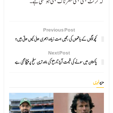
کہ کرکٹ کبھی کبھی خطرناک بھی ہو سکتی ہے۔
Previous Post
کچھ لوگوں کے ہاتھوں کی رگیں بہت زیادہ ابھری ہوئی کیوں ہوتی ہیں؟
Next Post
پاکستان میں سونے کی قیمت آج تاریخ کی بلند ترین سطح پر پہنچ گئی ہے
مزید
خبریں