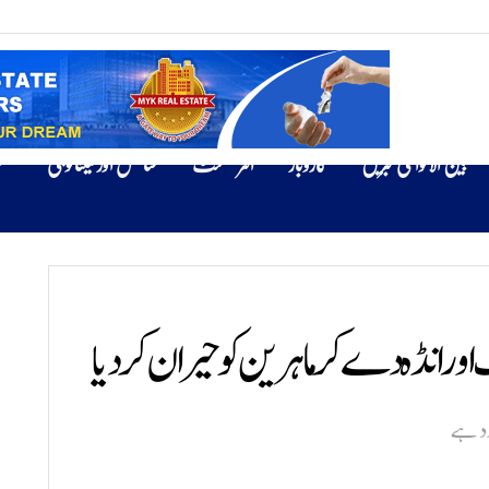
بین الاقوامی خبریں
کاروبار
انٹرٹینمنٹ
سائنس اور ٹیکنالوجی
ص
دد ہے