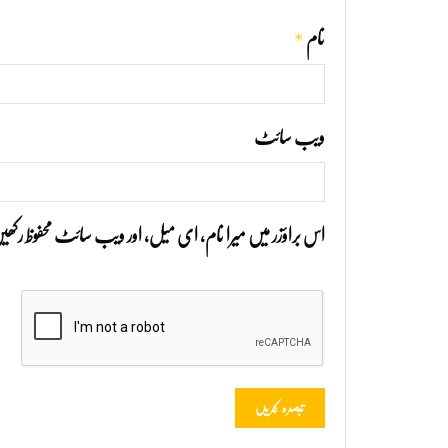
*
نام
ویب‌ سائٹ
اس براؤزر میں میرا نام، ای میل، اور ویب سائٹ محفوظ رک