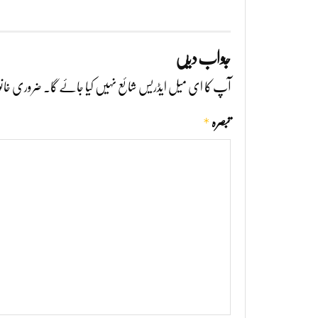
جواب دیں
آپ کا ای میل ایڈریس شائع نہیں کیا جائے گا۔
ضروری خانو
*
تبصرہ