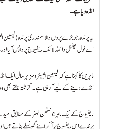
انڈہ دیا ہے۔
یہ پرندہ، جو بڑے پروں والا سمندری پرندہ (لیسین 
اے ٹول نیشنل وائلڈ لائف ریفیوج پر واپس آیا اور ماہرین کے مطا
انڈے دینے کے لیے آ رہی ہے۔ گزشتہ ہفتے بھی وہ یہ
ریفیوج کے ایک ماہر جونتھن لِسنر کے مطابق امید
پرندے اس ریفیوج پر آکر اپنے گھونسلے بناتے ہیں 