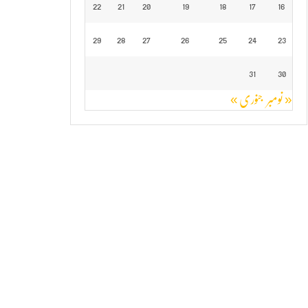
22
21
20
19
18
17
16
29
28
27
26
25
24
23
31
30
« نومبر
جنوری »