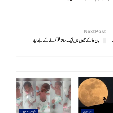
Next Post
بالی وڈ کے تینوں خان ایک ساتھ فلم کرنے کے لیے تیار
اہم خبریں
دلچسپ و عجیب