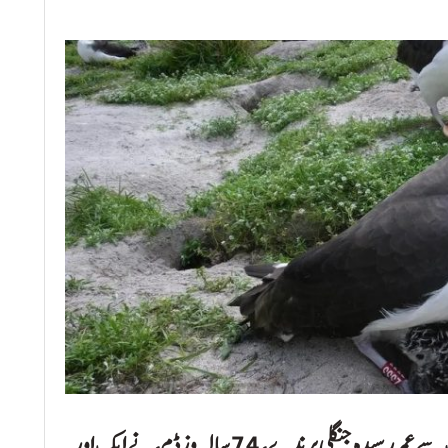
امریکا کے محکمہ جنگلی حیات کے مطابق دنیا کے سب سے عمر رسیدہ جنگلی پرندے، 74 سالہ وزڈم، نے ایک اور