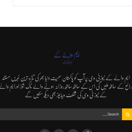
ایم وائے کے نیوزٹی وی پر آپ کو پاکستان سمیت دنیا بھر کی تازہ ترین خبریں مستند
رائع کے ساتھ ملیں گی اس کے ساتھ ساتھ روزانہ ہونے والے ٹاک شوز اورایم وائے
کے نیوز ٹی وی کی مختلف ویڈیوز بھی دیکھ سکیں گے