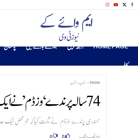
HOME PAGE
رابطہ کریں
ہمارے بارے میں
پاکستان
کالم
Home
دلچسپ و عجیب
74 سالہ پرندے ‘وزڈم’ نے ایک اور انڈہ دے کر ماہرین کو حیران کر دیا
سمندری پرندے 'وزڈم' نے ثابت کیا کہ عمر محض ایک ع
0
0
in
دلچسپ و عجیب