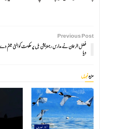
Previous Post
فضل الرحمان نے مدارس رجسٹریشن بل پر حکومت کو الٹی میٹم دے
دیا
مزید
خبریں
اہم خبریں