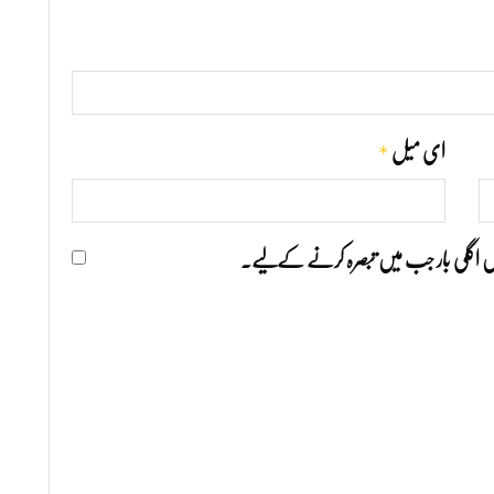
*
ای میل
ھیں اگلی بار جب میں تبصرہ کرنے کےلیے۔