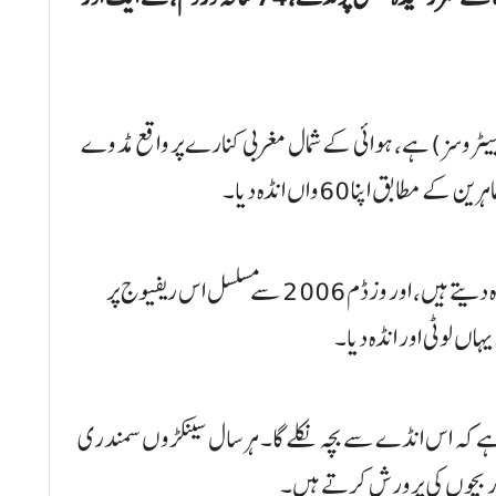
البیٹروسز) ہے، ہوائی کے شمال مغربی کنارے پر واقع مڈ وے
بق اپنا 60واں انڈہ دیا۔
ماہرین کا کہنا ہے کہ لیسین البیٹروسز ہر سال ایک انڈہ دیتے ہیں، اور وزڈم 2006 سے مسلسل اس ریفیوج پر
اں لوٹی اور انڈہ دیا۔
 ہے کہ اس انڈے سے بچہ نکلے گا۔ ہر سال سینکڑوں سمندری
اور بچوں کی پرورش کرتے ہیں۔