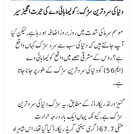
دنیا کی سرد ترین سڑک: کولیما ہائی وے کی حیرت انگیز سیر
موسم سرما کی شدت میں روز بروز اضافہ ہو رہا ہے، لیکن کیا
آپ جانتے ہیں کہ دنیا کی سب سے سرد سڑک کہاں واقع
ہے؟ روس کے مشرقی حصے میں واقع کولیما ہائی وے
(ایم 56) کو دنیا کی سرد ترین سڑک کے طور پر جانا جاتا
ہے۔
گنیز ورلڈ ریکارڈز کے مطابق، یہ سڑک دنیا کی سرد ترین
سڑک ہے، کیونکہ یہاں ایک بار درجہ حرارت
منفی 67.7 ڈگری سینٹی گریڈ ریکارڈ کیا گیا تھا۔ اس شاہراہ