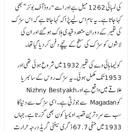
کی لمبائی 1262 میل ہے اور اسے "روڈ آف بونز” بھی
کہا جاتا ہے۔ یہ نام اس لیے پڑا کہ کہا جاتا ہے کہ اس سڑک
کی تعمیر کے دوران متعدد قیدی ہلاک ہو گئے اور ان کی
لاشوں کو سڑک کی سطح کے نیچے دفن کر دیا گیا تھا۔
کولیما ہائی وے کی تعمیر 1932 میں شروع ہوئی تھی اور
1953 تک مکمل ہوئی۔ یہ سڑک روس کے سائبریا
علاقے میں واقع ہے اور Nizhny Bestyakh
کو Magadan سے جوڑتی ہے۔ اسی سڑک سے دنیا کا
سب سے سرد ترین قصبہ اویمیا کون بھی گزرتا ہے، جہاں
1933 میں منفی 67.7 ڈگری سینٹی گریڈ درجہ حرارت