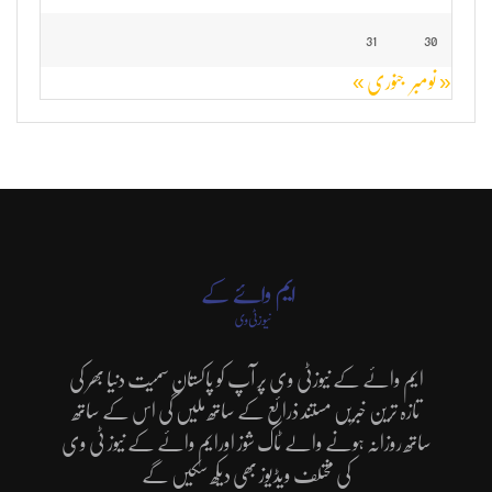
31
30
« نومبر
جنوری »
ایم وائے کے نیوزٹی وی پر آپ کو پاکستان سمیت دنیا بھر کی
تازہ ترین خبریں مستند ذرائع کے ساتھ ملیں گی اس کے ساتھ
ساتھ روزانہ ہونے والے ٹاک شوز اورایم وائے کے نیوز ٹی وی
کی مختلف ویڈیوز بھی دیکھ سکیں گے