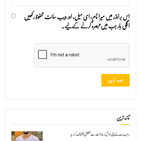
اس براؤزر میں میرا نام، ای میل، اور ویب سائٹ محفوظ رکھیں
اگلی بار جب میں تبصرہ کرنے کےلیے۔
تازہ ترین
رجب بٹ نے اپنی ہوش رُبا دولت سے متعلق انکشاف کردیا