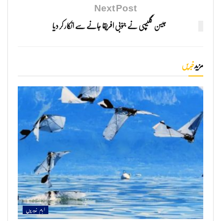
Next Post
جیسن گلیسپی نے جنوبی افریقا جانے سے انکار کر دیا
مزید
خبریں
اہم خبریں