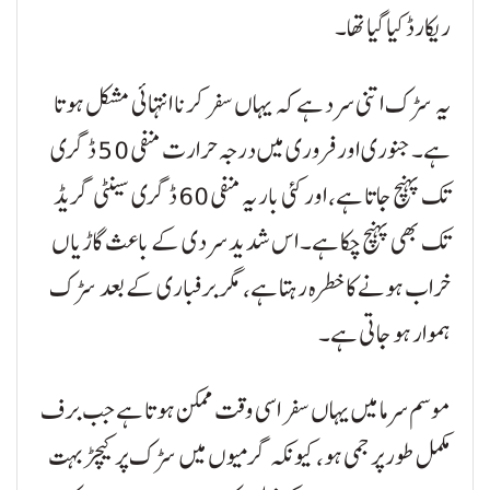
ریکارڈ کیا گیا تھا۔
یہ سڑک اتنی سرد ہے کہ یہاں سفر کرنا انتہائی مشکل ہوتا
ہے۔ جنوری اور فروری میں درجہ حرارت منفی 50 ڈگری
تک پہنچ جاتا ہے، اور کئی بار یہ منفی 60 ڈگری سینٹی گریڈ
تک بھی پہنچ چکا ہے۔ اس شدید سردی کے باعث گاڑیاں
خراب ہونے کا خطرہ رہتا ہے، مگر برفباری کے بعد سڑک
ہموار ہو جاتی ہے۔
موسم سرما میں یہاں سفر اسی وقت ممکن ہوتا ہے جب برف
مکمل طور پر جمی ہو، کیونکہ گرمیوں میں سڑک پر کیچڑ بہت