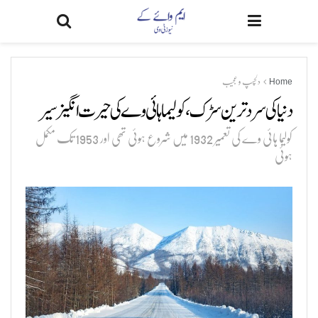
Home
دلچسپ و عجیب
دنیا کی سرد ترین سڑک، کولیما ہائی وے کی حیرت انگیز سیر
کولیما ہائی وے کی تعمیر 1932 میں شروع ہوئی تھی اور 1953 تک مکمل
ہوئی