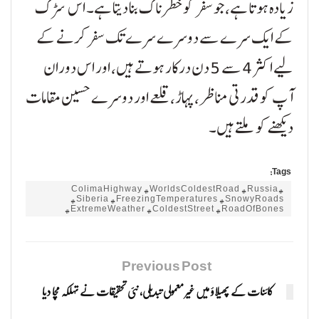
زیادہ ہوتا ہے، جو سفر کو خطرناک بنا دیتا ہے۔ اس سڑک
کے ایک سرے سے دوسرے سرے تک سفر کرنے کے
لیے اکثر 4 سے 5 دن درکار ہوتے ہیں، اور اس دوران
آپ کو قدرتی مناظر، پہاڑ، قلعے اور دوسرے حسین مقامات
دیکھنے کو ملتے ہیں۔
Tags:
#ColimaHighway #WorldsColdestRoad #Russia
#Siberia #FreezingTemperatures #SnowyRoads
#ExtremeWeather #ColdestStreet #RoadOfBones
Previous Post
کائنات کے پھیلاؤ میں غیر معمولی تبدیلی، نئی تحقیقات نے تہلکہ مچا دیا