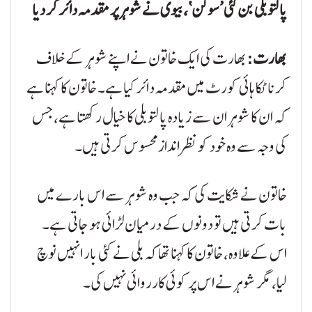
پالتو بلی بن گئی ’سوکن‘، بیوی نے شوہر پر مقدمہ دائر کر دیا
بھارت:
بھارت کی ایک خاتون نے اپنے شوہر کے خلاف
کرناٹکا ہائی کورٹ میں مقدمہ دائر کیا ہے۔ خاتون کا کہنا ہے
کہ ان کا شوہر ان سے زیادہ پالتو بلی کا خیال رکھتا ہے، جس
کی وجہ سے وہ خود کو نظرانداز محسوس کرتی ہیں۔
خاتون نے شکایت کی کہ جب وہ شوہر سے اس بارے میں
بات کرتی ہیں تو دونوں کے درمیان لڑائی ہو جاتی ہے۔
اس کے علاوہ، خاتون کا کہنا تھا کہ بلی نے کئی بار انہیں نوچ
لیا، مگر شوہر نے اس پر کوئی کارروائی نہیں کی۔