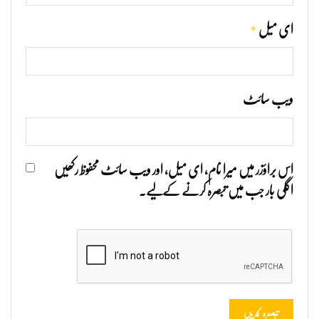
*
ای میل
ویب‌ سائٹ
اس براؤزر میں میرا نام، ای میل، اور ویب سائٹ محفوظ رکھیں
اگلی بار جب میں تبصرہ کرنے کےلیے۔