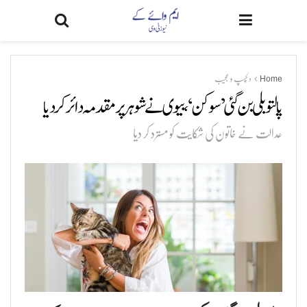
Home
دلچسپ و عجیب
پالتو بلی بن گئی ’سوکن‘، بیوی نے شوہر پر مقدمہ دائر کر دیا
عدالت نے خاتون کی شکایت کو مسترد کر دیا