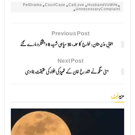
#PetDrama #CourtCase #CatLove #HusbandVsWife
#UnnecessaryComplaint
Previous Post
جنوبی وزیرستان: خوارج کا حملہ، 16 سپاہی شہید، 8 دہشتگرد مارے گئے
Next Post
ہنی سنگھ نے شاہ رخ خان کے تھپڑ کی افواہ کی حقیقت بتا دی
مزید
خبریں