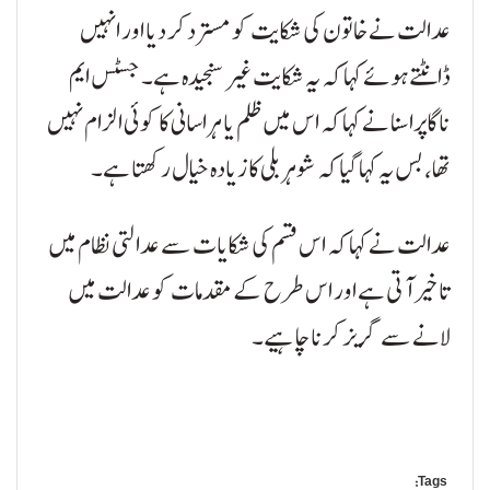
عدالت نے خاتون کی شکایت کو مسترد کر دیا اور انہیں
ڈانٹتے ہوئے کہا کہ یہ شکایت غیر سنجیدہ ہے۔ جسٹس ایم
ناگاپراسنا نے کہا کہ اس میں ظلم یا ہراسانی کا کوئی الزام نہیں
تھا، بس یہ کہا گیا کہ شوہر بلی کا زیادہ خیال رکھتا ہے۔
عدالت نے کہا کہ اس قسم کی شکایات سے عدالتی نظام میں
تاخیر آتی ہے اور اس طرح کے مقدمات کو عدالت میں
لانے سے گریز کرنا چاہیے۔
Tags: