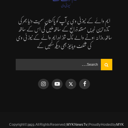
ایم وائے کے نیوزٹی وی پر آپ کو پاکستان سمیت دنیا بھر کی
تازہ ترین خبریں مستند ذرائع کے ساتھ ملیں گی اس کے ساتھ
ساتھ روزانہ ہونے والے ٹاک شوز اورایم وائے کے نیوز ٹی وی
کی مختلف ویڈیوز بھی دیکھ سکیں گے
Copyright © 2022, All Rights Reserved |
MYK News Tv
| Proudly Hosted by
MYK