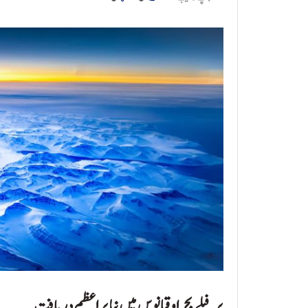
برفیلے بحر اوقیانوس میں نیا براعظم دریافت