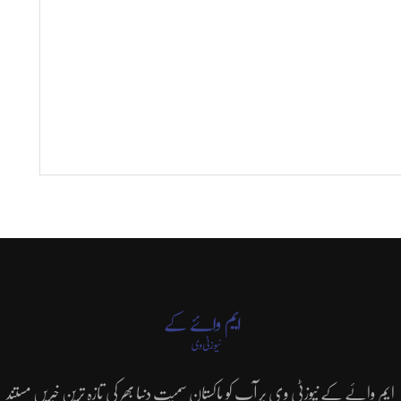
ایم وائے کے نیوزٹی وی پر آپ کو پاکستان سمیت دنیا بھر کی تازہ ترین خبریں مستند