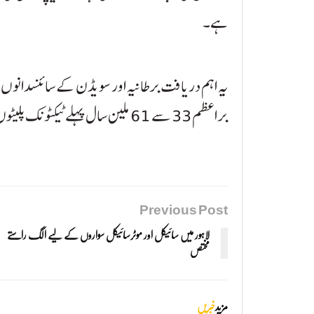
ہے۔
یہ اہم دریافت برطانیہ اور سویڈن کے سائنسدانوں 
براعظم 33 سے 61 ملین سال پہلے ٹیکٹونک پلیٹوں کی تبدیلیوں کی وجہ سے بنا۔
Previous Post
لاہور میں سائیکل اور موٹرسائیکل سواروں کے لیے الگ راستے
مختص
مزید
خبریں