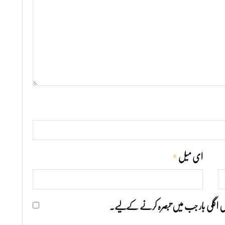
*
ای میل
ھیں اگلی بار جب میں تبصرہ کرنے کےلیے۔