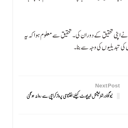
نے اپنی تحقیق کے دوران کی۔ تحقیق سے معلوم ہوا کہ یہ
Next Post
نیو گوادر انٹرنیشنل ائیرپورٹ کیلئے افتتاحی پرواز کراچی سے روانہ ہو گئی