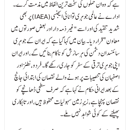
ہے کہ وہ ان حملوں کی سخت ترین الفاظ میں مذمت کرے۔
ادارے نے عالمی جوہری توانائی ایجنسی (IAEA) پر بھی
شدید تنقید کی اور اسے "غیر ذمہ دار اور بعض صورتوں میں
معاون” قرار دیا۔ بیان میں کہا گیا ہے کہ ایران کے جوہری
سائنسدان دشمن کی ہر سازش کو ناکام بنائیں گے، اور ایران
اپنی جوہری ترقی کے سفر کو جاری رکھے گا۔ فردو، نطنز اور
اصفہان کی تنصیبات پر ہونے والے نقصان کی ابتدائی جانچ
کے بعد ایرانی حکام نے کہا ہے کہ صرف سطحی ڈھانچے کو
نقصان پہنچا ہے، زیرِ زمین سہولیات محفوظ ہیں، اور تابکاری
پھیلنے کے کوئی شواہد نہیں ملے۔