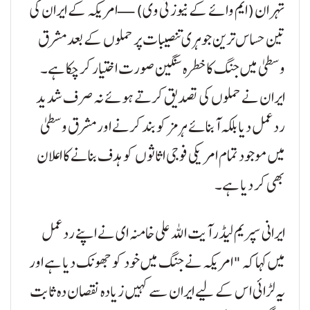
تہران (ایم وائے کے نیوز ٹی وی) — امریکہ کے ایران کی
تین حساس ترین جوہری تنصیبات پر حملوں کے بعد مشرق
وسطیٰ میں جنگ کا خطرہ سنگین صورت اختیار کر چکا ہے۔
ایران نے حملوں کی تصدیق کرتے ہوئے نہ صرف شدید
ردعمل دیا بلکہ آبنائے ہرمز کو بند کرنے اور مشرق وسطیٰ
میں موجود تمام امریکی فوجی اثاثوں کو ہدف بنانے کا اعلان
بھی کر دیا ہے۔
ایرانی سپریم لیڈر آیت اللہ علی خامنہ ای نے اپنے ردعمل
میں کہا کہ "امریکہ نے جنگ میں خود کو جھونک دیا ہے اور
یہ لڑائی اس کے لیے ایران سے کہیں زیادہ نقصان دہ ثابت