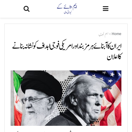
Home
اہم خبریں
ایران کا آبنائے ہرمز بند اور امریکی فوجی اہداف کو نشانہ بنانے
کا اعلان