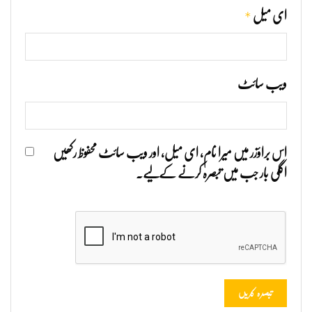
*
ای میل
ویب‌ سائٹ
اس براؤزر میں میرا نام، ای میل، اور ویب سائٹ محفوظ رکھیں
اگلی بار جب میں تبصرہ کرنے کےلیے۔