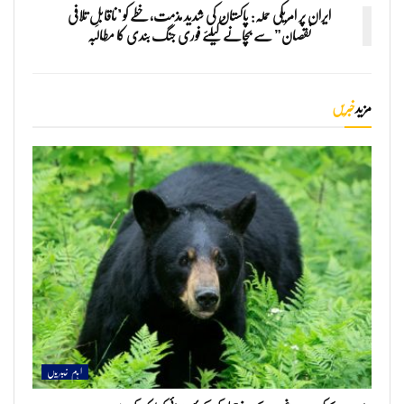
ایران پر امریکی حملہ: پاکستان کی شدید مذمت، خطے کو "ناقابلِ تلافی
نقصان” سے بچانے کیلئے فوری جنگ بندی کا مطالبہ
مزید
خبریں
اہم خبریں