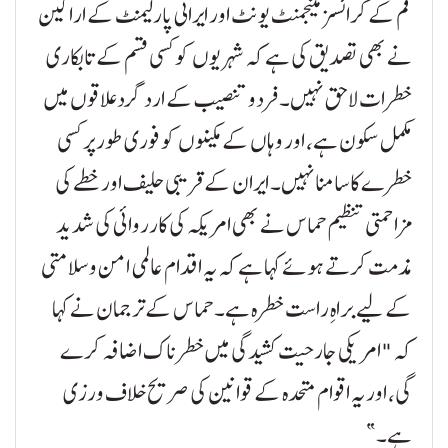
قم کے کرائسز مینجمنٹ یونٹ اور ایرانی پارلیمنٹ کے اراکین
نے بھی تصدیق کی ہے کہ شہریوں کو کسی قسم کے تابکاری
خطرات لاحق نہیں۔ فردو تنصیب کے اردگرد علاقوں میں
مکمل سکون ہے، اور وہاں کے مکینوں کو فوری طور پر کسی
خطرے کا سامنا نہیں۔ ایران کے قریبی حلیف اور خطے کی
مزاحمتی تنظیم حماس نے بھی امریکہ کی کارروائی کی شدید
مذمت کرتے ہوئے کہا ہے کہ یہ اقدام عالمی امن و سلامتی
کے لیے براہِ راست خطرہ ہے۔ حماس کے ترجمان نے کہا
کہ "امریکی جارحیت کشیدگی میں خطرناک اضافہ کرے
گی، اور یہ اقوام متحدہ کے قوانین کی صریح خلاف ورزی
ہے۔”