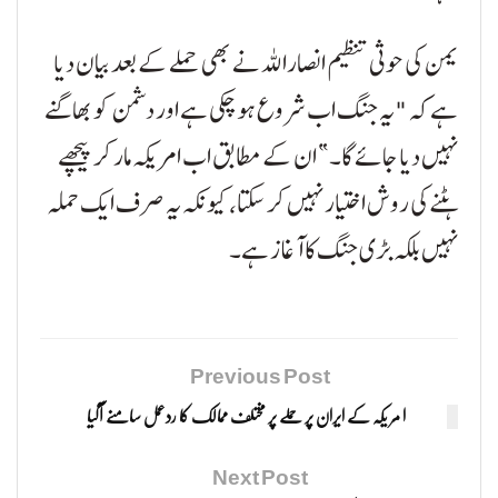
یمن کی حوثی تنظیم انصاراللہ نے بھی حملے کے بعد بیان دیا
ہے کہ "یہ جنگ اب شروع ہو چکی ہے اور دشمن کو بھاگنے
نہیں دیا جائے گا۔” ان کے مطابق اب امریکہ مار کر پیچھے
ہٹنے کی روش اختیار نہیں کر سکتا، کیونکہ یہ صرف ایک حملہ
نہیں بلکہ بڑی جنگ کا آغاز ہے۔
Previous Post
ا مر یکہ کے ایران پر حملے پر مختلف ممالک کا ردعمل سامنے آگیا
Next Post