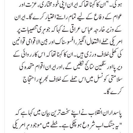
ہوگی۔” ان کا کہنا تھا کہ ایران اپنی خودمختاری، عزت اور
عوام کے دفاع کے لیے تمام راستے اختیار کرے گا۔ ایران
کے وزیر خارجہ عباس عراقی نے کہا کہ جوہری تنصیبات پر
امریکی حملے اشتعال انگیز، افسوسناک اور بین الاقوامی قوانین
کی کھلی خلاف ورزی ہیں۔ ان کا کہنا تھا کہ اس کارروائی کے
دیرپا اور سنگین نتائج نکلیں گے، اور ایران اقوام متحدہ کی
سلامتی کونسل میں اس حملے کے خلاف بھرپور احتجاج
کرے گا۔
پاسداران انقلاب نے اپنے سخت ترین بیان میں کہا ہے کہ
"یہ جنگ اب شروع ہو چکی ہے۔ خطے میں موجود ہر امریکی