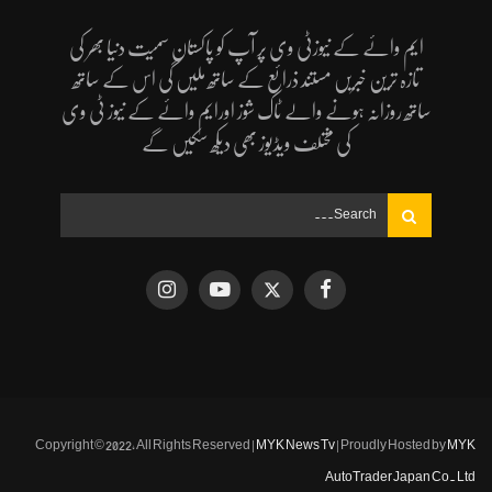
ایم وائے کے نیوزٹی وی پر آپ کو پاکستان سمیت دنیا بھر کی
تازہ ترین خبریں مستند ذرائع کے ساتھ ملیں گی اس کے ساتھ
ساتھ روزانہ ہونے والے ٹاک شوز اورایم وائے کے نیوز ٹی وی
کی مختلف ویڈیوز بھی دیکھ سکیں گے
Copyright © 2022, All Rights Reserved |
MYK News Tv
| Proudly Hosted by
MYK
AutoTrader Japan Co. Ltd