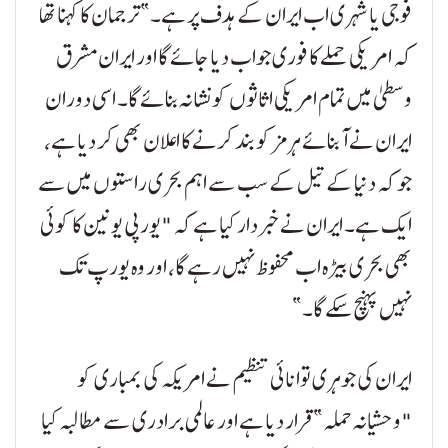
فوجی یا شہری اب ایران کے ہدف پر ہے۔” ترجمان کا کہنا تھا
کہ امریکی حملے کا فوری جواب دیا جائے گا اور ایران مشرق
وسطیٰ میں تمام امریکی اثاثوں کو نشانہ بنائے گا۔ اسی دوران
ایران نے آبنائے ہرمز کو بند کرنے کا اعلان بھی کر دیا ہے،
جو کہ دنیا کے تیل کے سب سے اہم بحری راستوں میں سے
ایک ہے۔ ایران نے خبردار کیا ہے کہ "یورپی یونین کا کوئی
بھی بحری بیڑہ اب محفوظ نہیں رہے گا، اور وہ یورپ تک
نہیں پہنچ سکے گا۔”
ایران کی جوہری توانائی تنظیم نے امریکہ کی بمباری کو
"وحشیانہ حملہ” قرار دیا ہے اور عالمی برادری سے مطالبہ کیا