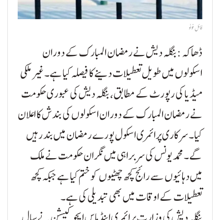
فائل فوٹو
ڈھاکہ :بنگلہ دیش نے رمضان المبارک کے دوران
اسکولوں میں طویل تعطیلات دینے کا فیصلہ کیا ہے۔ غیر ملکی
میڈیا کی رپورٹ کے مطابق، بنگلہ دیش کی عبوری حکومت
نے رمضان المبارک کے دوران اسکولوں کی بندش کا اعلان
کیا۔ سرکاری پرائمری اسکول پورے رمضان میں بند رہیں
گے۔ محمد یونس کی سربراہی میں نگران حکومت نے ملک
میں دہائیوں سے رائج کچھ چھٹیوں کو ختم کیا ہے جبکہ کچھ
تعطیلات کے اوقات میں بھی تبدیلی کی ہے۔
بنگلہ دیش کی وزارتِ پرائمری اینڈ ماس ایجوکیشن نے سال