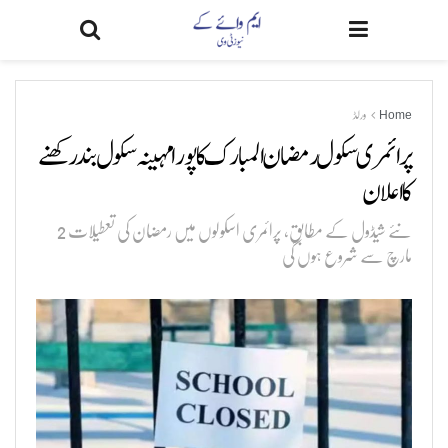
Home
ورلڈ
پرائمری سکول رمضان المبارک کا پورا مہینہ سکول بند رکھنے
کا اعلان
نئے شیڈول کے مطابق، پرائمری اسکولوں میں رمضان کی تعطیلات 2
مارچ سے شروع ہوں گی