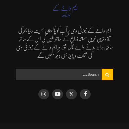
ایم وائے کے نیوزٹی وی پر آپ کو پاکستان سمیت دنیا بھر کی
تازہ ترین خبریں مستند ذرائع کے ساتھ ملیں گی اس کے ساتھ
ساتھ روزانہ ہونے والے ٹاک شوز اورایم وائے کے نیوز ٹی وی
کی مختلف ویڈیوز بھی دیکھ سکیں گے