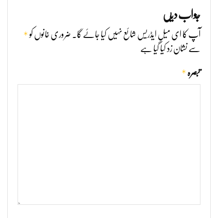
جواب دیں
*
آپ کا ای میل ایڈریس شائع نہیں کیا جائے گا۔
ضروری خانوں کو
سے نشان زد کیا گیا ہے
*
تبصرہ