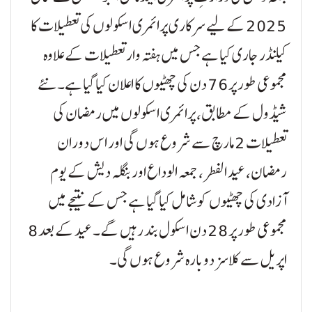
2025 کے لیے سرکاری پرائمری اسکولوں کی تعطیلات کا
کیلنڈر جاری کیا ہے جس میں ہفتہ وار تعطیلات کے علاوہ
مجموعی طور پر 76 دن کی چھٹیوں کا اعلان کیا گیا ہے۔ نئے
شیڈول کے مطابق، پرائمری اسکولوں میں رمضان کی
تعطیلات 2 مارچ سے شروع ہوں گی اور اس دوران
رمضان، عید الفطر، جمعہ الوداع اور بنگلہ دیش کے یوم
آزادی کی چھٹیوں کو شامل کیا گیا ہے جس کے نتیجے میں
مجموعی طور پر 28 دن اسکول بند رہیں گے۔ عید کے بعد 8
اپریل سے کلاسز دوبارہ شروع ہوں گی۔