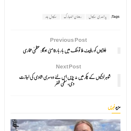
Tags:
پرائمری سکول
رمضان المبارک
سکول بند
Previous Post
بلوائیوں کو ریلیف ملا تو ملک میں بار بار 9مئی ہوگا: عظمیٰ بخاری
Next Post
شوہر لڑکیوں کے چکر میں نہ پڑیں اس لئے دوسری شادی کی اجازت
دی، سلمی ظفر
مزید
خبریں