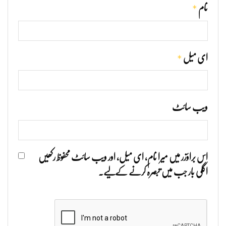
*
نام
*
ای میل
ویب‌ سائٹ
اس براؤزر میں میرا نام، ای میل، اور ویب سائٹ محفوظ رکھیں
اگلی بار جب میں تبصرہ کرنے کےلیے۔