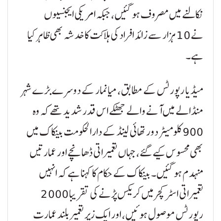
نکالنے میں مصروف ہو گئیں، جبکہ امریکی ایجنسیوں
نے 10 ہزار سے زائد افراد کی ہلاکت کا خدشہ بھی ظاہر کیا
ہے۔
میڈیا رپورٹس کے مطابق، میانمار کے دوسرے بڑے شہر
منڈالے میں آنے والے جھٹکے اس قدر شدید تھے کہ وہ
900 کلومیٹر دور تھائی لینڈ کے دارالحکومت بینکاک میں
بھی محسوس کیے گئے، جہاں تعمیراتی ڈھانچے اور عمارتیں
منہدم ہو گئیں۔ بینکاک کے حکام کا کہنا ہے کہ انہیں
تعمیراتی اسٹرکچر میں کریکس پڑنے کی تقریبا 2000
رپورٹس موصول ہوئیں، اور ایک زیر تعمیر بلند عمارت