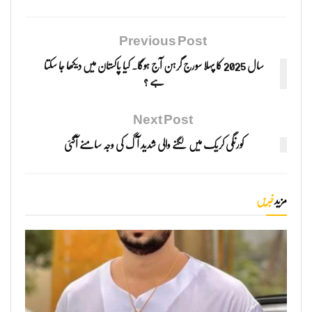
Previous Post
سال 2025 کا پہلا سورج گرہن آج ہوگا۔ کیا پاکستان میں دیکھا جا سکتا
ہے ؟
Next Post
کورنگی کریک میں لگنے والی شدید آگ کی وجہ سامنے آگئی
مزید
خبریں