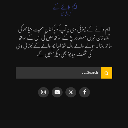
ایم وائے کے نیوزٹی وی پر آپ کو پاکستان سمیت دنیا بھر کی
تازہ ترین خبریں مستند ذرائع کے ساتھ ملیں گی اس کے ساتھ
ساتھ روزانہ ہونے والے ٹاک شوز اورایم وائے کے نیوز ٹی وی
کی مختلف ویڈیوز بھی دیکھ سکیں گے