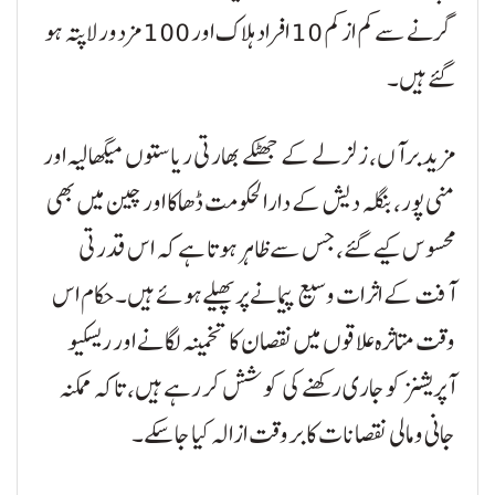
گرنے سے کم از کم 10 افراد ہلاک اور 100 مزدور لاپتہ ہو
گئے ہیں۔
مزید برآں، زلزلے کے جھٹکے بھارتی ریاستوں میگھالیہ اور
منی پور، بنگلہ دیش کے دارالحکومت ڈھاکا اور چین میں بھی
محسوس کیے گئے، جس سے ظاہر ہوتا ہے کہ اس قدرتی
آفت کے اثرات وسیع پیمانے پر پھیلے ہوئے ہیں۔حکام اس
وقت متاثرہ علاقوں میں نقصان کا تخمینہ لگانے اور ریسکیو
آپریشنز کو جاری رکھنے کی کوشش کر رہے ہیں، تاکہ ممکنہ
جانی و مالی نقصانات کا بروقت ازالہ کیا جا سکے۔