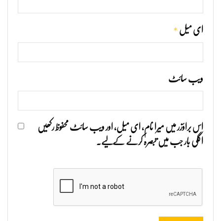
*
ای میل
ویب‌ سائٹ
اس براؤزر میں میرا نام، ای میل، اور ویب سائٹ محفوظ رکھیں
اگلی بار جب میں تبصرہ کرنے کےلیے۔