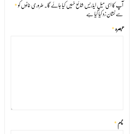
*
آپ کا ای میل ایڈریس شائع نہیں کیا جائے گا۔
ضروری خانوں کو
سے نشان زد کیا گیا ہے
*
تبصرہ
*
نام