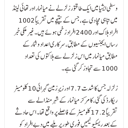
وسطی ایشیا میں ایک طاقتور زلزلے نے میانمار اور تھائی لینڈ
میں تباہی مچا دی ہے، جس کے نتیجے میں تقریباً 1002
افراد ہلاک اور 2400 افراد زخمی ہوئے ہیں۔ غیر ملکی خبر
رساں ایجنسیوں کے مطابق، سرکاری اعداد و شمار کے
مطابق میانمار میں اس زلزلے سے ہلاکتوں کی تعداد
1000 سے تجاوز کر گئی ہے۔
زلزلہ جس کا شدت 7.7 اور زیرِ زمین گہرائی 10 کلومیٹر
ریکارڈ کی گئی، کا مرکز میانمار کے شہر منڈالے سے
تقریباً 17.2 کلومیٹر کے فاصلے پر واقع تھا۔ اس حادثے
کے بعد ریسکیو ٹیمیں فوری طور پر ملبے میں دبے افراد کو