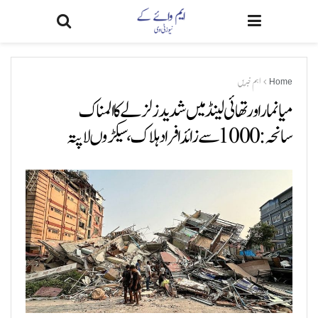
Home
اہم خبریں
میانمار اور تھائی لینڈ میں شدید زلزلے کا المناک
سانحہ: 1000 سے زائد افراد ہلاک، سیکڑوں لاپتہ