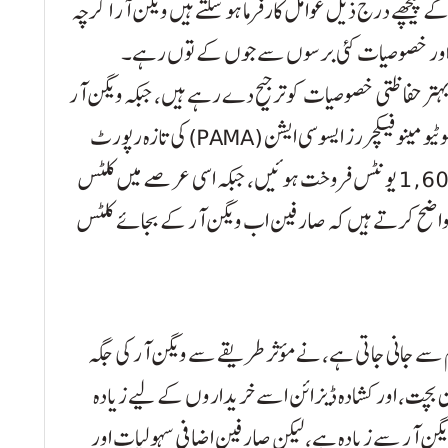
 پیچھے درج ذیل عوامل کارفرما ہو سکتے ہیں ویگن آر اگرچہ
ائن اور خصوصیات کئی برسوں سے جوں کے توں رہے۔
بہتر حفاظتی خصوصیات کو ترجیح دے رہے ہیں، جبکہ ویگن آر
ان توقعات پر پوری نہیں اتر رہی تھی۔ پاکستان آٹوموٹیو مینوفیکچررز ایسوسی ایشن (PAMA) کی تازہ رپورٹ
کے مطابق، گزشتہ آٹھ ماہ میں ویگن آر کی صرف 1,608 یونٹس فروخت ہوئیں، جبکہ اسی عرصے میں کلٹس
و شمار واضح کرتے ہیں کہ صارفین اب ویگن آر کے بجائے کلٹس
نام سے جانی جاتی ہے، نے مؤثر طریقے سے ویگن آر کی جگہ
بچت، اور کشادہ ڈیزائن اسے خریداروں کے لیے زیادہ
یگن آر سے زیادہ ہے، لیکن صارفین اضافی سہولیات اور