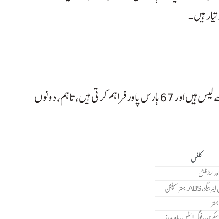
تیار ہیں۔
ویگن آر اور کلٹس دونوں 998 سی سی کے انجن سے لیس ہیں اور 67 ہارس پاور فراہم کرتی ہیں، تاہم، دونوں
کلٹس
اور اسٹائلش
یگز، ABS، بہتر سسپنشن
بہتر
اسکرین، فوگ لائٹس، پاور مررز