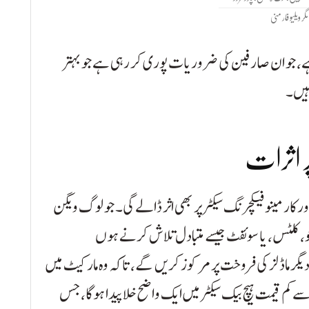
مگر ویلیو فار منی
ہے، جو ان صارفین کی ضروریات پوری کر رہی ہے جو بہتر
ہیں۔
ر اثرات
کار مینوفیکچرنگ سیکٹر پر بھی اثر ڈالے گی۔ جو لوگ ویگن
ٹو، کلٹس، یا سوئفٹ جیسے متبادل تلاش کرنے ہوں
یگر ماڈلز کی فروخت پر مرکوز کریں گے، تاکہ وہ مارکیٹ میں
ے کم قیمت ہیچ بیک سیکٹر میں ایک واضح خلا پیدا ہوگا، جس