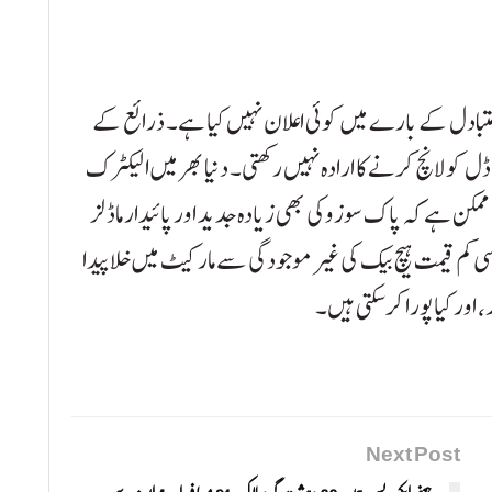
یا متبادل کے بارے میں کوئی اعلان نہیں کیا ہے۔ ذرائع کے
 کو لانچ کرنے کا ارادہ نہیں رکھتی۔ دنیا بھر میں الیکٹرک
ا ممکن ہے کہ پاک سوزوکی بھی زیادہ جدید اور پائیدار ماڈلز
ی کم قیمت ہیچ بیک کی غیر موجودگی سے مارکیٹ میں خلا پیدا
 اور کیا پورا کر سکتی ہیں۔
Next Post