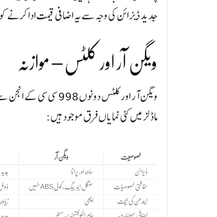
جدید ڈیزائن کی وجہ سے یہ اضافی قیمت ادا کرنے کو 
ویگن آر اور کلٹس – موازنہ
ماڈلز میں کئی نمایاں فرق موجود ہیں:
خصوصیت
ویگن آر
ڈیزائن
سادہ اور پرانا
جدید 
حفاظتی خصوصیات
سنگل ایئر بیگ، کوئی ABS نہیں
ڈوئل ایئر ب
ایندھن کی بچت
اچھی
زیادہ 
اضافی سہولیات
عام انفوٹینمنٹ سسٹم
جدید 