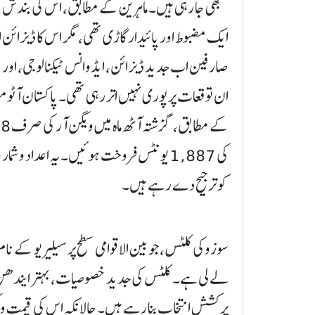
سمجھی جا رہی ہیں۔ ماہرین کے مطابق، اس کی بندش کے
ایک مضبوط اور پائیدار گاڑی تھی، مگر اس کا ڈیز
صارفین اب جدید ڈیزائن، ایڈوانس ٹیکنالوجی، اور 
کی 1,887 یونٹس فروخت ہوئیں۔ یہ اعداد 
کو ترجیح دے رہے ہیں۔
سوزوکی کلٹس، جو بین الاقوامی سطح پر سیلیریو کے 
لے لی ہے۔ کلٹس کی جدید خصوصیات، بہتر ایندھن 
پرکشش انتخاب بنا رہے ہیں۔ حالانکہ اس کی قیمت و