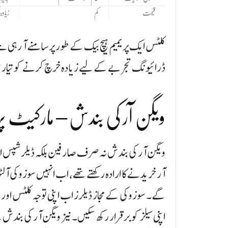
قیمت
کم
زیادہ 
کلٹس ایک پریمیم ہیچ بیک کے طور پر سامنے آ رہی 
ڈرائیونگ تجربے کے لیے زیادہ خرچ کرنے کو تیار 
ویگن آر کی بندش – مارکیٹ پ
ویگن آر کی بندش نہ صرف صارفین بلکہ ڈیلرشپس اور 
آر خریدنے کا ارادہ رکھتے تھے، اب انہیں سوزوکی آل
گے۔ سوزوکی کے مجاز ڈیلرز اب اپنی توجہ کلٹس اور د
اپنی سیلز کو برقرار رکھ سکیں۔نیز ویگن آر کی بندش س