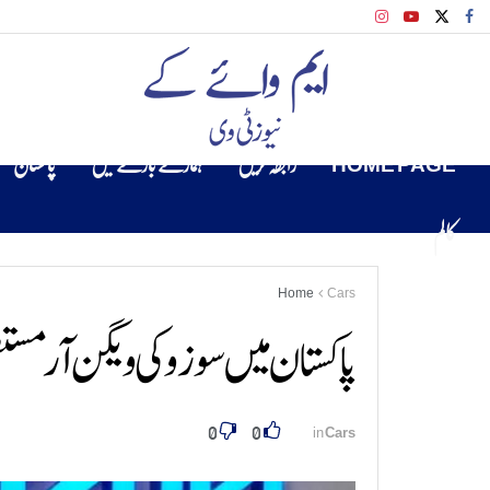
HOME PAGE
رابطہ کریں
ہمارے بارے میں
پاکستان
کالم
Home
Cars
پاکستان میں سوزوکی ویگن آر مستقل
0
0
in
Cars