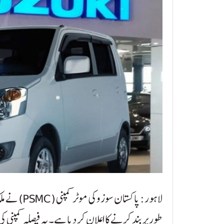
لاہور: پاکس
طور پر بند کرنے کا اعلان کر دیا ہے۔ یہ فیصلہ کمپن