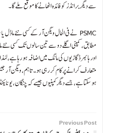
سے دیگر برانڈز کو فائدہ اٹھانے کا موقع ملے گا۔
PSMC نے فی الحال ویگن آر کے کسی نئے ماڈل 
مطابق، کمپنی اگلے دو سے تین سالوں تک کسی نئے ماڈل
اور ہائبرڈ گاڑیوں کی مانگ میں اضافہ ہو رہا ہے، لہٰذ
متعارف کرانے پر کام کر رہی ہو۔ تاہم، ویگن آر جیس
ہو سکتا ہے، جسے دیگر کمپنیوں جیسے کہ چنگان، یونائیٹڈ،
Previous Post