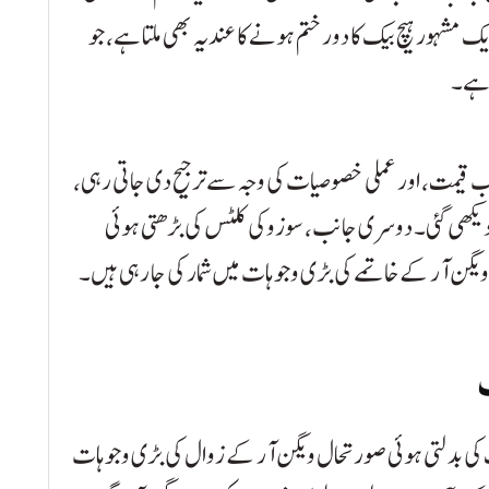
ک مشہور ہیچ بیک کا دور ختم ہونے کا عندیہ بھی ملتا ہے، جو
 ہے۔
 قیمت، اور عملی خصوصیات کی وجہ سے ترجیح دی جاتی رہی،
دیکھی گئی۔ دوسری جانب، سوزوکی کلٹس کی بڑھتی ہوئی
ویگن آر کے خاتمے کی بڑی وجوہات میں شمار کی جا رہی ہیں۔
یٹ کی بدلتی ہوئی صورتحال ویگن آر کے زوال کی بڑی وجوہات