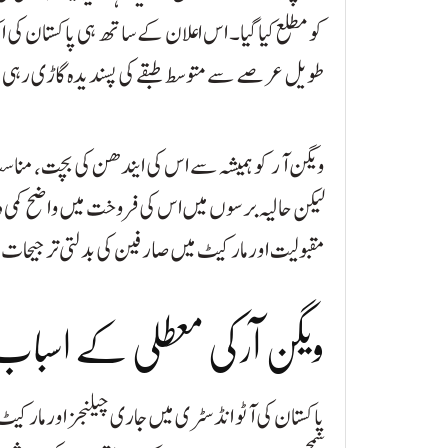
کو مطلع کیا گیا۔ اس اعلان کے ساتھ ہی پاکستان کی ای
طویل عرصے سے متوسط طبقے کی پسندیدہ گاڑی رہی
ویگن آر کو ہمیشہ سے اس کی ایندھن کی بچت، مناسب
لیکن حالیہ برسوں میں اس کی فروخت میں واضح کمی 
مقبولیت اور مارکیٹ میں صارفین کی بدلتی ترجیحات 
ویگن آر کی معطلی کے اسباب
پاکستان کی آٹو انڈسٹری میں جاری چیلنجز اور مارک