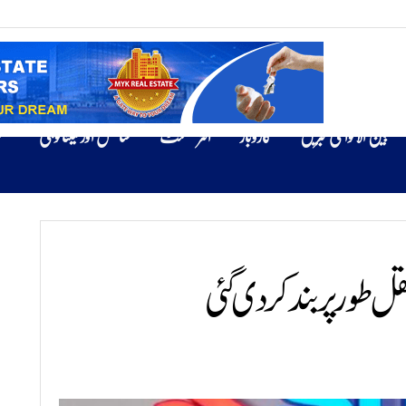
بین الاقوامی خبریں
کاروبار
انٹرٹینمنٹ
سائنس اور ٹیکنالوجی
ص
 طور پر بند کر دی گئی