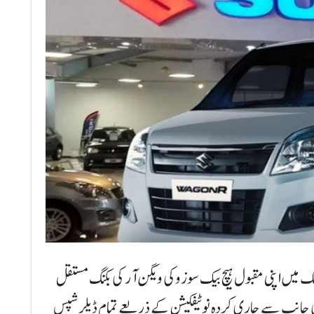
تان سوزوکی موٹر کمپنی (PSMC) نے ملک میں اپنی مقبول ہیچ بیک سوزوکی ویگن آر کی بکنگ مستقل
ی کی جانب سے جاری کردہ نوٹیفکیشن کے ذریعے تمام ڈیلرشپس