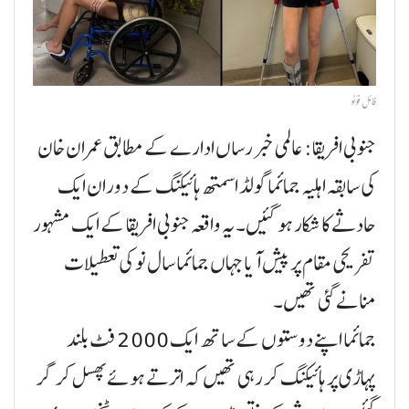
فائل فوٹو
جنوبی افریقا: عالمی خبر رساں ادارے کے مطابق عمران خان
کی سابقہ اہلیہ جمائما گولڈ اسمتھ ہائیکنگ کے دوران ایک
حادثے کا شکار ہو گئیں۔ یہ واقعہ جنوبی افریقا کے ایک مشہور
تفریحی مقام پر پیش آیا جہاں جمائما سال نو کی تعطیلات
منانے گئی تھیں۔
جمائما اپنے دوستوں کے ساتھ ایک 2000 فٹ بلند
پہاڑی پر ہائیکنگ کر رہی تھیں کہ اترتے ہوئے پھسل کر گر