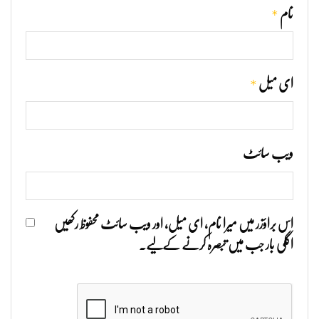
*
نام
*
ای میل
ویب‌ سائٹ
اس براؤزر میں میرا نام، ای میل، اور ویب سائٹ محفوظ رکھیں
اگلی بار جب میں تبصرہ کرنے کےلیے۔