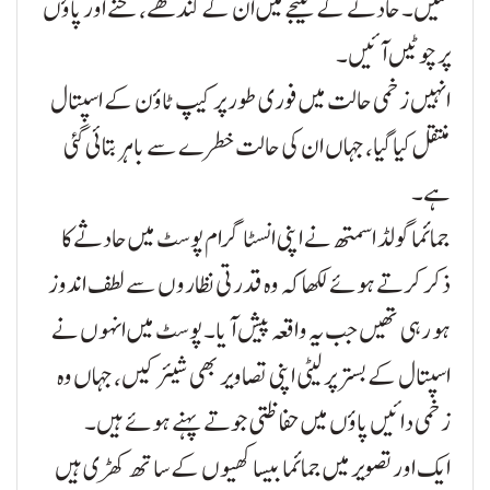
گئیں۔ حادثے کے نتیجے میں ان کے کندھے، ٹخنے اور پاؤں
پر چوٹیں آئیں۔
انہیں زخمی حالت میں فوری طور پر کیپ ٹاؤن کے اسپتال
منتقل کیا گیا، جہاں ان کی حالت خطرے سے باہر بتائی گئی
ہے۔
جمائما گولڈ اسمتھ نے اپنی انسٹاگرام پوسٹ میں حادثے کا
ذکر کرتے ہوئے لکھا کہ وہ قدرتی نظاروں سے لطف اندوز
ہو رہی تھیں جب یہ واقعہ پیش آیا۔ پوسٹ میں انہوں نے
اسپتال کے بستر پر لیٹی اپنی تصاویر بھی شیئر کیں، جہاں وہ
زخمی دائیں پاؤں میں حفاظتی جوتے پہنے ہوئے ہیں۔
ایک اور تصویر میں جمائما بیساکھیوں کے ساتھ کھڑی ہیں