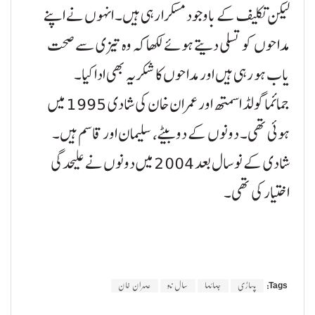
لیکن تکلیف کے باوجود مسکرا رہی ہیں۔ انہوں نے اپنے
مداحوں کو تسلی دیتے ہوئے لکھا کہ وہ تیزی سے صحت
یاب ہو رہی ہیں اور مداحوں کا شکریہ بھی ادا کیا۔
جمائما گولڈ اسمتھ اور عمران خان کی شادی 1995 میں
ہوئی تھی۔ دونوں کے دو بیٹے، سلیمان اور قاسم ہیں۔
شادی کے نو سال بعد 2004 میں دونوں نے علیحدگی
اختیار کی تھی۔
Tags:
پہاڑی
جمائما
سال نو
عمران خان