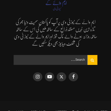
ایم وائے کے نیوزٹی وی پر آپ کو پاکستان سمیت دنیا بھر کی
تازہ ترین خبریں مستند ذرائع کے ساتھ ملیں گی اس کے ساتھ
ساتھ روزانہ ہونے والے ٹاک شوز اورایم وائے کے نیوز ٹی وی
کی مختلف ویڈیوز بھی دیکھ سکیں گے