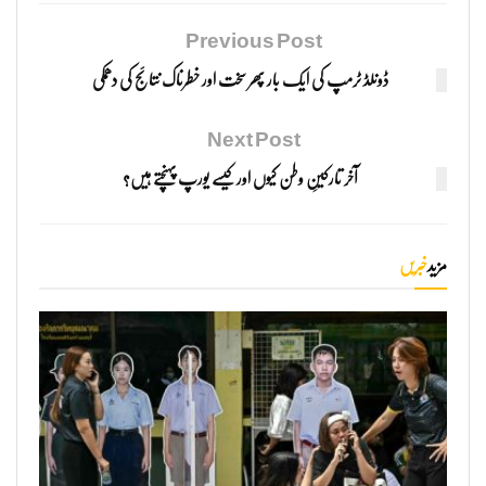
Previous Post
ڈونلڈ ٹرمپ کی ایک بار پھر سخت اور خطرناک نتائج کی دھمکی
Next Post
آخر تارکینِ وطن کیوں اور کیسے یورپ پہنچتے ہیں؟
مزید
خبریں