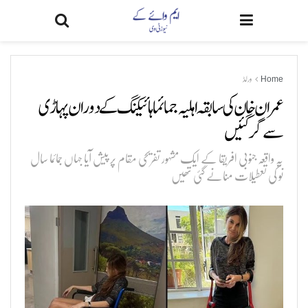
Home
ورلڈ
عمران خان کی سابقہ اہلیہ جمائما ہائیکنگ کے دوران پہاڑی
سے گر گئیں
یہ واقعہ جنوبی افریقا کے ایک مشہور تفریحی مقام پر پیش آیا جہاں جمائما سال
نو کی تعطیلات منانے گئی تھیں