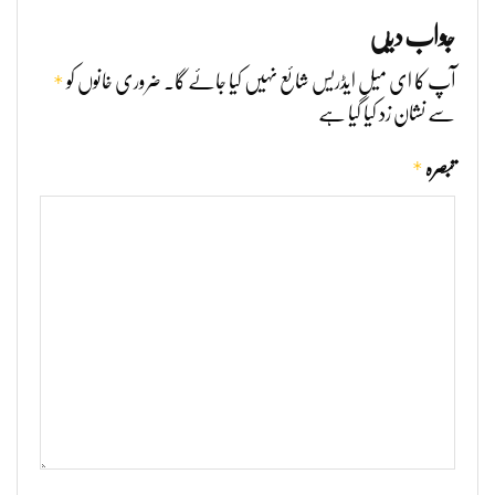
جواب دیں
*
آپ کا ای میل ایڈریس شائع نہیں کیا جائے گا۔
ضروری خانوں کو
سے نشان زد کیا گیا ہے
*
تبصرہ